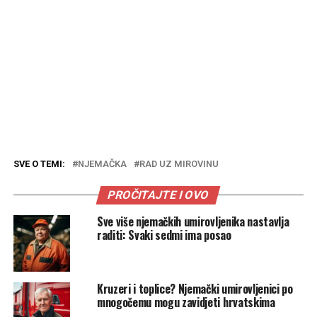
SVE O TEMI:
NJEMAČKA
RAD UZ MIROVINU
PROČITAJTE I OVO
Sve više njemačkih umirovljenika nastavlja
raditi: Svaki sedmi ima posao
Kruzeri i toplice? Njemački umirovljenici po
mnogočemu mogu zavidjeti hrvatskima