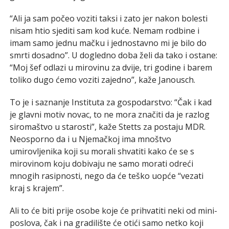
“Ali ja sam počeo voziti taksi i zato jer nakon bolesti
nisam htio sjediti sam kod kuće. Nemam rodbine i
imam samo jednu mačku i jednostavno mi je bilo do
smrti dosadno”. U dogledno doba želi da tako i ostane:
“Moj šef odlazi u mirovinu za dvije, tri godine i barem
toliko dugo ćemo voziti zajedno”, kaže Janousch.
To je i saznanje Instituta za gospodarstvo: “Čak i kad
je glavni motiv novac, to ne mora značiti da je razlog
siromaštvo u starosti”, kaže Stetts za postaju MDR.
Neosporno da i u Njemačkoj ima mnoštvo
umirovljenika koji su morali shvatiti kako će se s
mirovinom koju dobivaju ne samo morati odreći
mnogih rasipnosti, nego da će teško uopće “vezati
kraj s krajem”.
Ali to će biti prije osobe koje će prihvatiti neki od mini-
poslova, čak i na gradilište će otići samo netko koji