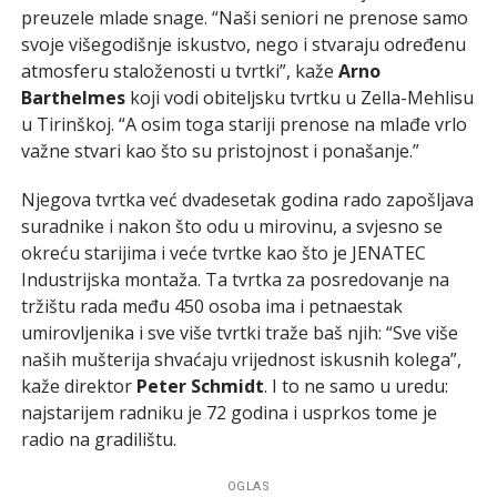
preuzele mlade snage. “Naši seniori ne prenose samo
svoje višegodišnje iskustvo, nego i stvaraju određenu
atmosferu staloženosti u tvrtki”, kaže
Arno
Barthelmes
koji vodi obiteljsku tvrtku u Zella-Mehlisu
u Tirinškoj. “A osim toga stariji prenose na mlađe vrlo
važne stvari kao što su pristojnost i ponašanje.”
Njegova tvrtka već dvadesetak godina rado zapošljava
suradnike i nakon što odu u mirovinu, a svjesno se
okreću starijima i veće tvrtke kao što je JENATEC
Industrijska montaža. Ta tvrtka za posredovanje na
tržištu rada među 450 osoba ima i petnaestak
umirovljenika i sve više tvrtki traže baš njih: “Sve više
naših mušterija shvaćaju vrijednost iskusnih kolega”,
kaže direktor
Peter Schmidt
. I to ne samo u uredu:
najstarijem radniku je 72 godina i usprkos tome je
radio na gradilištu.
OGLAS