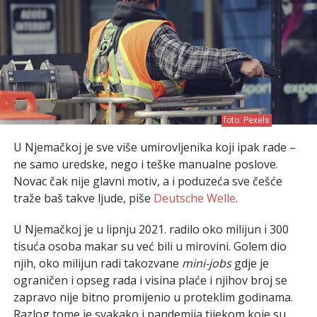
foto: Pexels
U Njemačkoj je sve više umirovljenika koji ipak rade –
ne samo uredske, nego i teške manualne poslove.
Novac čak nije glavni motiv, a i poduzeća sve češće
traže baš takve ljude, piše
Deutsche Welle
.
U Njemačkoj je u lipnju 2021. radilo oko milijun i 300
tisuća osoba makar su već bili u mirovini. Golem dio
njih, oko milijun radi takozvane
mini-jobs
gdje je
ograničen i opseg rada i visina plaće i njihov broj se
zapravo nije bitno promijenio u proteklim godinama.
Razlog tome je svakako i pandemija tijekom koje su