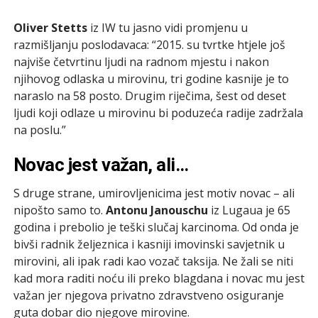
Oliver Stetts
iz IW tu jasno vidi promjenu u
razmišljanju poslodavaca: “2015. su tvrtke htjele još
najviše četvrtinu ljudi na radnom mjestu i nakon
njihovog odlaska u mirovinu, tri godine kasnije je to
naraslo na 58 posto. Drugim riječima, šest od deset
ljudi koji odlaze u mirovinu bi poduzeća radije zadržala
na poslu.”
Novac jest važan, ali…
S druge strane, umirovljenicima jest motiv novac – ali
nipošto samo to.
Antonu Janouschu
iz Lugaua je 65
godina i prebolio je teški slučaj karcinoma. Od onda je
bivši radnik željeznica i kasniji imovinski savjetnik u
mirovini, ali ipak radi kao vozač taksija. Ne žali se niti
kad mora raditi noću ili preko blagdana i novac mu jest
važan jer njegova privatno zdravstveno osiguranje
guta dobar dio njegove mirovine.