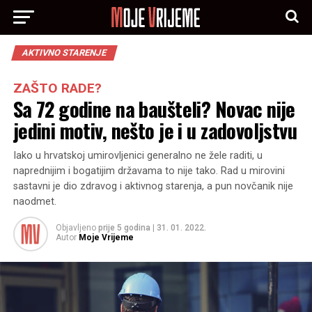
AKTIVNO STARENJE
ZAŠTO RADE?
Sa 72 godine na baušteli? Novac nije
jedini motiv, nešto je i u zadovoljstvu
Iako u hrvatskoj umirovljenici generalno ne žele raditi, u
naprednijim i bogatijim državama to nije tako. Rad u mirovini
sastavni je dio zdravog i aktivnog starenja, a pun novčanik nije
naodmet.
Objavljeno
prije 5 godina
|
31. 01. 2022.
Autor
Moje Vrijeme