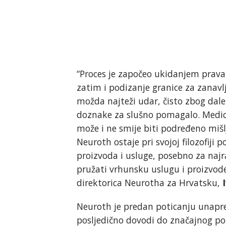
“Proces je započeo ukidanjem prav
zatim i podizanje granice za zanavl
možda najteži udar, čisto zbog dale
doznake za slušno pomagalo. Medicin
može i ne smije biti podređeno miš
Neuroth ostaje pri svojoj filozofiji
proizvoda i usluge, posebno za najr
pružati vrhunsku uslugu i proizvode
direktorica Neurotha za Hrvatsku,
Neuroth je predan poticanju unapr
posljedično dovodi do značajnog pobo