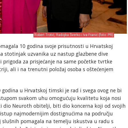
Robert Trotić, Radojka Šverko i Iva Franić (foto: PR)
magala 10 godina svoje prisutnosti u Hrvatskoj
za stotinjak uzvanika uz nastup glazbene dive
o i prigoda za prisjećanje na same početke tvrtke
iji, ali i na trenutni položaj osoba s oštećenjem
 godina u Hrvatskoj timski je rad i svega ovog ne bi
pristupom svakom uhu omogućuju kvalitetu koja nosi
 dio Neuroth obitelji, biti dio koncerna koji od svojih
istup najmodernijim dostignućima na području
oj slušnih pomagala na temelju iskustva u radu s