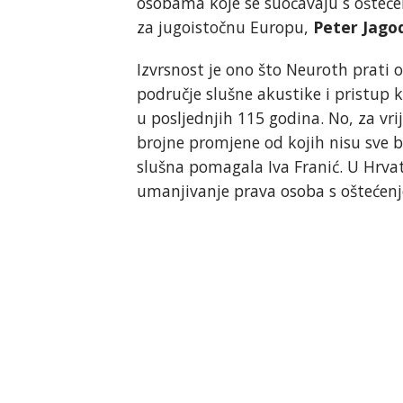
osobama koje se suočavaju s oštećen
za jugoistočnu Europu,
Peter Jago
Izvrsnost je ono što Neuroth prati 
područje slušne akustike i pristup 
u posljednjih 115 godina. No, za vr
brojne promjene od kojih nisu sve bi
slušna pomagala Iva Franić. U Hrva
umanjivanje prava osoba s oštećen