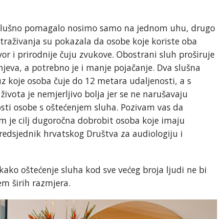
o slušno pomagalo nosimo samo na jednom uhu, drugo
traživanja su pokazala da osobe koje koriste oba
r i prirodnije čuju zvukove. Obostrani sluh proširuje
jeva, a potrebno je i manje pojačanje. Dva slušna
uz koje osoba čuje do 12 metara udaljenosti, a s
života je nemjerljivo bolja jer se ne narušavaju
osti osobe s oštećenjem sluha. Pozivam vas da
m je cilj dugoročna dobrobit osoba koje imaju
redsjednik hrvatskog Društva za audiologiju i
 kako oštećenje sluha kod sve većeg broja ljudi ne bi
em širih razmjera.