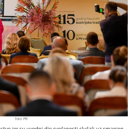
foto: PR
stvo jer su uvodni dio svečanosti slušali uz smanjen