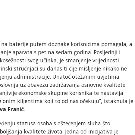
a na baterije putem doznake korisnicima pomagala, a
janje aparata s pet na sedam godina. Posljednji i
kosežnosti svog učinka, je smanjenje vrijednosti
ski stručnjaci su danas ti čije mišljenje nikako ne
ljenju administracije. Unatoč otežanim uvjetima,
 poslovnja uz obavezu zadržavanja osnovne kvalitete
anjivije ekonomske skupine korisnika te nastavlja
 onim klijentima koji to od nas očekuju”, istaknula je
Iva Franić
.
eđenju statusa osoba s oštećenjem sluha što
ljšanja kvalitete života. Jedna od inicijativa je