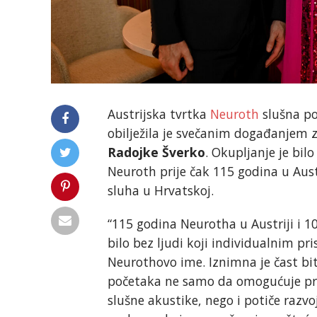
Austrijska tvrtka
Neuroth
slušna po
obilježila je svečanim događanjem 
Radojke Šverko
. Okupljanje je bil
Neuroth prije čak 115 godina u Austr
sluha u Hrvatskoj.
“115 godina Neurotha u Austriji i 10
bilo bez ljudi koji individualnim 
Neurothovo ime. Iznimna je čast biti
početaka ne samo da omogućuje pr
slušne akustike, nego i potiče razv