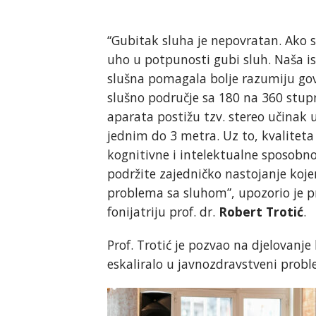
“Gubitak sluha je nepovratan. Ak
uho u potpunosti gubi sluh. Naša is
slušna pomagala bolje razumiju govo
slušno područje sa 180 na 360 stupn
aparata postižu tzv. stereo učinak 
jednim do 3 metra. Uz to, kvaliteta 
kognitivne i intelektualne sposobn
podržite zajedničko nastojanje koje
problema sa sluhom”, upozorio je p
fonijatriju prof. dr.
Robert Trotić
.
Prof. Trotić je pozvao na djelovanje
eskaliralo u javnozdravstveni probl