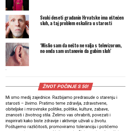
Svaki deseti građanin Hrvatske ima oštećen
sluh, a taj problem eskalira u starosti
‘Mislio sam da nešto ne valja s televizorom,
no onda sam ustanovio da gubim sluh’
.
ŽIVOT POČINJE S 50!
Mi smo medij zajednice. Razbijamo predrasude o starenju i
starosti – živimo. Pratimo teme zdravlja, zdravstvene,
obiteljske i mirovinske politike, politike, kulture, zabave,
znanosti i životnog stila. Želimo vas ohrabriti, povezati i
inspirirati kako biste zdravije i aktivnije uživali u životu.
Poštujemo različitosti, promoviramo toleranciju i potičemo