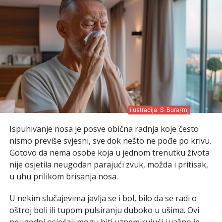
ilustracija: S. Bura/mj
Ispuhivanje nosa je posve obična radnja koje često
nismo previše svjesni, sve dok nešto ne pođe po krivu.
Gotovo da nema osobe koja u jednom trenutku života
nije osjetila neugodan parajući zvuk, možda i pritisak,
u uhu prilikom brisanja nosa.
U nekim slučajevima javlja se i bol, bilo da se radi o
oštroj boli ili tupom pulsiranju duboko u ušima. Ovi
neugodni osjećaji mogu biti uznemirujući i važno je