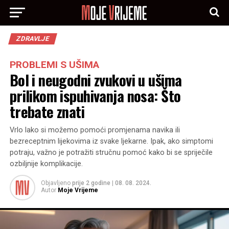
ZDRAVLJE
PROBLEMI S UŠIMA
Bol i neugodni zvukovi u ušima
prilikom ispuhivanja nosa: Što
trebate znati
Vrlo lako si možemo pomoći promjenama navika ili
bezreceptnim lijekovima iz svake ljekarne. Ipak, ako simptomi
potraju, važno je potražiti stručnu pomoć kako bi se spriječile
ozbiljnije komplikacije.
Objavljeno
prije 2 godine
|
08. 08. 2024.
Autor
Moje Vrijeme