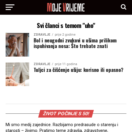
Svi članci s temom "uho"
ZDRAVLJE
prije 2 godine
Bol i neugodni zvukovi u ušima prilikom
ispuhivanja nosa: Što trebate znati
ZDRAVLJE
prije 11 godina
Tuljci za čišćenje ušiju: korisno ili opasno?
ŽIVOT POČINJE S 50!
Mi smo medij zajednice. Razbijamo predrasude o starenju i
starosti – živimo. Pratimo teme zdravlja, zdravstvene,