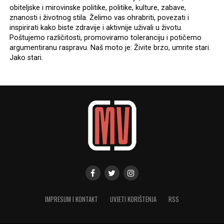
obiteljske i mirovinske politike, politike, kulture, zabave,
znanosti i životnog stila. Želimo vas ohrabriti, povezati i
inspirirati kako biste zdravije i aktivnije uživali u životu.
Poštujemo različitosti, promoviramo toleranciju i potičemo
argumentiranu raspravu. Naš moto je: Živite brzo, umrite stari.
Jako stari.
IMPRESUM I KONTAKT
UVJETI KORIŠTENJA
RSS