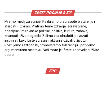
ŽIVOT POČINJE S 50!
Mi smo medij zajednice. Razbijamo predrasude o starenju i
starosti – živimo. Pratimo teme zdravlja, zdravstvene,
obiteljske i mirovinske politike, politike, kulture, zabave,
znanosti i životnog stila. Želimo vas ohrabriti, povezati i
inspirirati kako biste zdravije i aktivnije uživali u životu.
Poštujemo različitosti, promoviramo toleranciju i potičemo
argumentiranu raspravu. Naš moto je: Živite zadovoljno, živite
dobro.
EPP