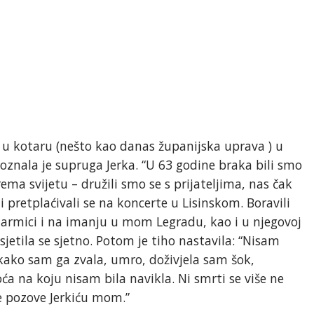
i u kotaru (nešto kao danas županijska uprava ) u
poznala je supruga Jerka. “U 63 godine braka bili smo
ema svijetu – družili smo se s prijateljima, nas čak
i pretplaćivali se na koncerte u Lisinskom. Boravili
armici i na imanju u mom Legradu, kao i u njegovoj
sjetila se sjetno. Potom je tiho nastavila: “Nisam
kako sam ga zvala, umro, doživjela sam šok,
ća na koju nisam bila navikla. Ni smrti se više ne
 pozove Jerkiću mom.”