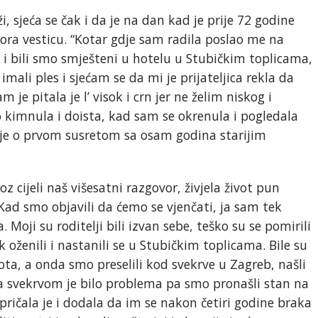
, sjeća se čak i da je na dan kad je prije 72 godine
ora vesticu. “Kotar gdje sam radila poslao me na
, i bili smo smješteni u hotelu u Stubičkim toplicama,
mali ples i sjećam se da mi je prijateljica rekla da
 je pitala je l’ visok i crn jer ne želim niskog i
 kimnula i doista, kad sam se okrenula i pogledala
ala je o prvom susretom sa osam godina starijim
oz cijeli naš višesatni razgovor, živjela život pun
“Kad smo objavili da ćemo se vjenčati, ja sam tek
 Moji su roditelji bili izvan sebe, teško su se pomirili
 oženili i nastanili se u Stubičkim toplicama. Bile su
vota, a onda smo preselili kod svekrve u Zagreb, našli
 sa svekrvom je bilo problema pa smo pronašli stan na
pričala je i dodala da im se nakon četiri godine braka