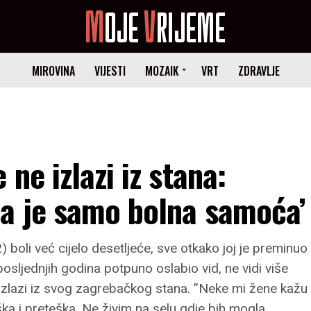
MIROVINA
VIJESTI
MOZAIK
VRT
ZDRAVLJE
ne izlazi iz stana:
la je samo bolna samoća’
boli već cijelo desetljeće, sve otkako joj je preminuo
e posljednjih godina potpuno oslabio vid, ne vidi više
 ne izlazi iz svog zagrebačkog stana. ”Neke mi žene kažu
ška i preteška. Ne živim na selu gdje bih mogla