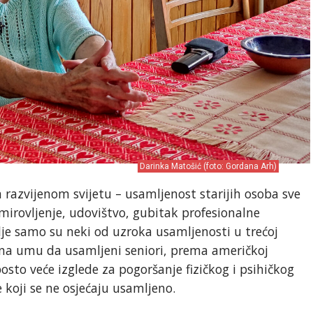
Darinka Matošić (foto: Gordana Arh)
m razvijenom svijetu – usamljenost starijih osoba sve
mirovljenje, udovištvo, gubitak profesionalne
vlje samo su neki od uzroka usamljenosti u trećoj
i na umu da usamljeni seniori, prema američkoj
posto veće izglede za pogoršanje fizičkog i psihičkog
 koji se ne osjećaju usamljeno.