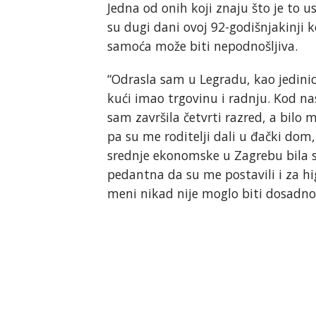
Jedna od onih koji znaju što je to 
su dugi dani ovoj 92-godišnjakinji ko
samoća može biti nepodnošljiva.
“Odrasla sam u Legradu, kao jedinica
kući imao trgovinu i radnju. Kod nas
sam završila četvrti razred, a bilo 
pa su me roditelji dali u đački dom
srednje ekonomske u Zagrebu bila 
pedantna da su me postavili i za hig
meni nikad nije moglo biti dosadno”,