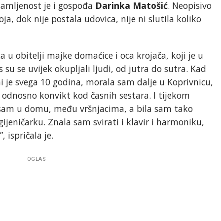
usamljenost je i gospođa
Darinka Matošić
. Neopisivo
ja, dok nije postala udovica, nije ni slutila koliko
 u obitelji majke domaćice i oca krojača, koji je u
 su se uvijek okupljali ljudi, od jutra do sutra. Kad
mi je svega 10 godina, morala sam dalje u Koprivnicu,
, odnosno konvikt kod časnih sestara. I tijekom
sam u domu, među vršnjacima, a bila sam tako
ijeničarku. Znala sam svirati i klavir i harmoniku,
 ispričala je.
OGLAS