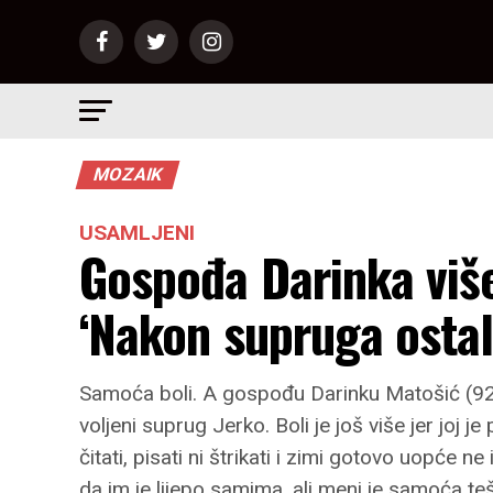
MOZAIK
USAMLJENI
Gospođa Darinka više 
‘Nakon supruga osta
Samoća boli. A gospođu Darinku Matošić (92) 
voljeni suprug Jerko. Boli je još više jer joj j
čitati, pisati ni štrikati i zimi gotovo uopće
da im je lijepo samima, ali meni je samoća te