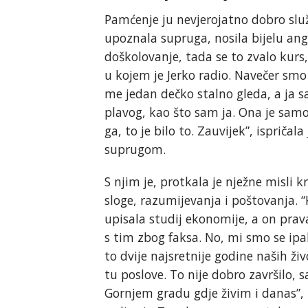
Pamćenje ju nevjerojatno dobro služi
upoznala supruga, nosila bijelu ang
doškolovanje, tada se to zvalo kurs
u kojem je Jerko radio. Navečer smo i
me jedan dečko stalno gleda, a ja sam
plavog, kao što sam ja. Ona je samo
ga, to je bilo to. Zauvijek”, isprič
suprugom.
S njim je, protkala je nježne misli kr
sloge, razumijevanja i poštovanja. 
upisala studij ekonomije, a on prava.
s tim zbog faksa. No, mi smo se ipak
to dvije najsretnije godine naših ži
tu poslove. To nije dobro završilo,
Gornjem gradu gdje živim i danas”, 