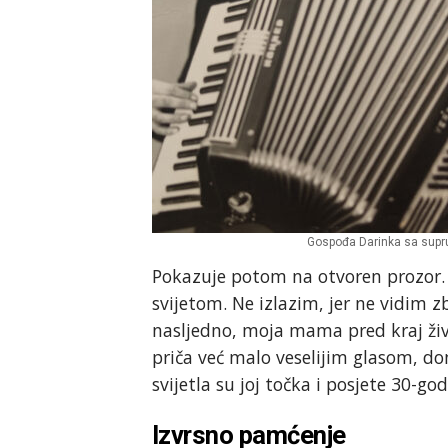
Gospođa Darinka sa supr
Pokazuje potom na otvoren prozor. “O
svijetom. Ne izlazim, jer ne vidim 
nasljedno, moja mama pred kraj život
priča već malo veselijim glasom, don
svijetla su joj točka i posjete 30-g
Izvrsno pamćenje