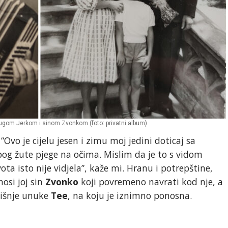
ugom Jerkom i sinom Zvonkom (foto: privatni album)
vo je cijelu jesen i zimu moj jedini doticaj sa
zbog žute pjege na očima. Mislim da je to s vidom
a isto nije vidjela”, kaže mi. Hranu i potrepštine,
osi joj sin
Zvonko
koji povremeno navrati kod nje, a
odišnje unuke
Tee
, na koju je iznimno ponosna.