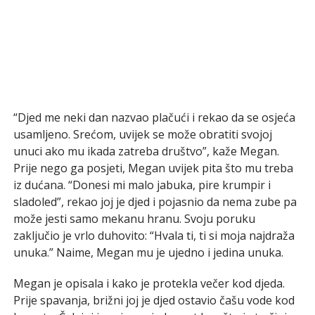
“Djed me neki dan nazvao plačući i rekao da se osjeća
usamljeno. Srećom, uvijek se može obratiti svojoj
unuci ako mu ikada zatreba društvo”, kaže Megan.
Prije nego ga posjeti, Megan uvijek pita što mu treba
iz dućana. “Donesi mi malo jabuka, pire krumpir i
sladoled”, rekao joj je djed i pojasnio da nema zube pa
može jesti samo mekanu hranu. Svoju poruku
zaključio je vrlo duhovito: “Hvala ti, ti si moja najdraža
unuka.” Naime, Megan mu je ujedno i jedina unuka.
Megan je opisala i kako je protekla večer kod djeda.
Prije spavanja, brižni joj je djed ostavio čašu vode kod