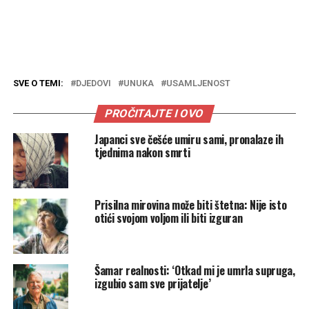
SVE O TEMI:
DJEDOVI
UNUKA
USAMLJENOST
PROČITAJTE I OVO
Japanci sve češće umiru sami, pronalaze ih
tjednima nakon smrti
Prisilna mirovina može biti štetna: Nije isto
otići svojom voljom ili biti izguran
Šamar realnosti: ‘Otkad mi je umrla supruga,
izgubio sam sve prijatelje’