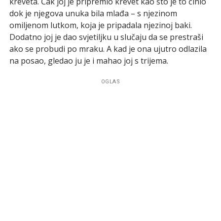
kreveta. Čak joj je pripremio krevet kao što je to činio
dok je njegova unuka bila mlađa – s njezinom
omiljenom lutkom, koja je pripadala njezinoj baki.
Dodatno joj je dao svjetiljku u slučaju da se prestraši
ako se probudi po mraku. A kad je ona ujutro odlazila
na posao, gledao ju je i mahao joj s trijema.
OGLAS