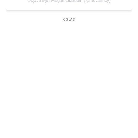
Objavu dijeli Megan Elizabeth (@mevanhoy)
OGLAS