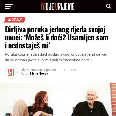
MOZAIK
Dirljiva poruka jednog djeda svojoj
unuci: ‘Možeš li doći? Usamljen sam
i nedostaješ mi’
Poruka koju je jedan djed poslao svojoj unuci, natjerat će vas
da se odmah javite svojim starijim članovima obitelji.
Objavljeno
prije 4 godine
|
11. 11. 2022.
Autor
Silvija Novak