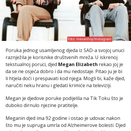
foto: mevanhoy/Instagram
Poruka jednog usamljenog djeda iz SAD-a svojoj unuci
raznježila je korisnike društvenih mreža. U iskrenoj
tekstualnoj poruci, djed
Megan Elizabeth
rekao joj je
da se ne osjeća dobro i da mu nedostaje. Pitao ju je bi
li htjela doći i prespavati kod njega. Mogli bi, kaže djed,
naručiti neku hranu i gledati krimiće na televiziji.
Megan je djedove poruke podijelila na Tik Toku što je
duboko dirnulo njezine pratitelje.
Meganin djed ima 92 godine i ostao je udovac nakon
što mu je supruga umrla od Alzheimerove bolesti. Djed