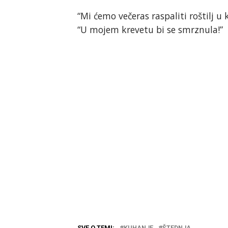
“Mi ćemo večeras raspaliti roštilj u 
“U mojem krevetu bi se smrznula!”
SVE O TEMI:
KUHANJE
ŠTEDNJA