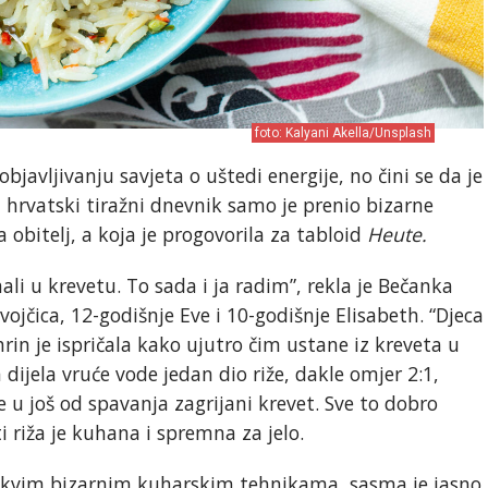
foto: Kalyani Akella/Unsplash
bjavljivanju savjeta o uštedi energije, no čini se da je
, hrvatski tiražni dnevnik samo je prenio bizarne
a obitelj, a koja je progovorila za tabloid
Heute.
uhali u krevetu. To sada i ja radim”, rekla je Bečanka
vojčica, 12-godišnje Eve i 10-godišnje Elisabeth. “Djeca
hrin je ispričala kako ujutro čim ustane iz kreveta u
dijela vruće vode jedan dio riže, dakle omjer 2:1,
u još od spavanja zagrijani krevet. Sve to dobro
i riža je kuhana i spremna za jelo.
akvim bizarnim kuharskim tehnikama, sasma je jasno