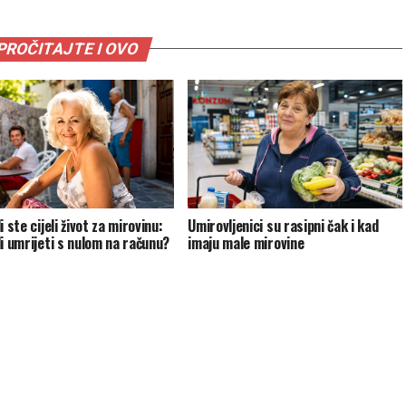
PROČITAJTE I OVO
i ste cijeli život za mirovinu:
Umirovljenici su rasipni čak i kad
li umrijeti s nulom na računu?
imaju male mirovine