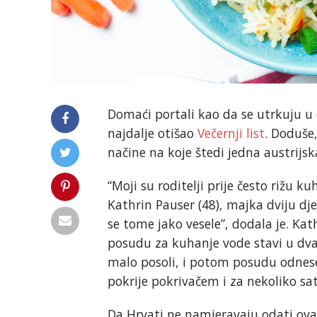
Domaći portali kao da se utrkuju u o
najdalje otišao
Večernji list
. Doduše
načine na koje štedi jedna austrijsk
“Moji su roditelji prije često rižu k
Kathrin Pauser (48), majka dviju dje
se tome jako vesele”, dodala je. Kat
posudu za kuhanje vode stavi u dva 
malo posoli, i potom posudu odnese 
pokrije pokrivačem i za nekoliko sat
Da Hrvati ne namjeravaju odati ov