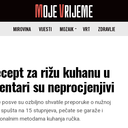
MIROVINA
VIJESTI
MOZAIK
VRT
ZDRAVLJE
ecept za rižu kuhanu u
ntari su neprocjenjivi
 posve su ozbiljno shvatile preporuke o nužnoj
 spušta na 15 stupnjeva, pečate se garaže i
ncionalnim metodama kuhanja ručka.