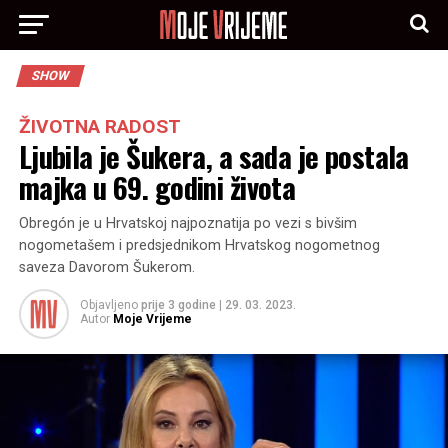
SHOW
ŽIVOTNA RADOST
Ljubila je Šukera, a sada je postala
majka u 69. godini života
Obregón je u Hrvatskoj najpoznatija po vezi s bivšim
nogometašem i predsjednikom Hrvatskog nogometnog
saveza Davorom Šukerom.
Objavljeno
prije 3 godine
|
29. 03. 2023.
Autor
Moje Vrijeme