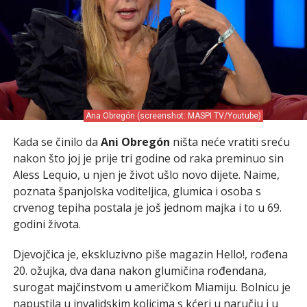
Ana Obregón (screenshot: MASPI TV/Youtube)
Kada se činilo da
Ani Obregón
ništa neće vratiti sreću
nakon što joj je prije tri godine od raka preminuo sin
Aless Lequio, u njen je život ušlo novo dijete. Naime,
poznata španjolska voditeljica, glumica i osoba s
crvenog tepiha postala je još jednom majka i to u 69.
godini života.
Djevojčica je, ekskluzivno piše magazin Hello!, rođena
20. ožujka, dva dana nakon glumičina rođendana,
surogat majčinstvom u američkom Miamiju. Bolnicu je
napustila u invalidskim kolicima s kćeri u naručju i u