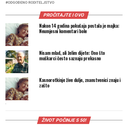
ODGOĐENO RODITELJSTVO
PROČITAJTE I OVO
Nakon 14 godina pokušaja postala je majka:
Neumjesni komentari bole
Nisam mlad, ali želim dijete: Ono što
muškarci često saznaju prekasno
Kasnorotkinje žive dulje, znanstvenici znaju i
zašto
.
ŽIVOT POČINJE S 50!