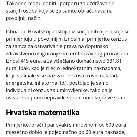
Također, mogu dobiti i potporu za uzdržavanje
starijih osoba koja se za samce obračunava na
povoljniji način.
Istina, i u Hrvatskoj postoji niz socijalnih mjera koje se
primjenjuju u povoljnijim iznosima, primjerice cenzus
za samca za ostvarivanje prava na dopunsko
zdravstveno osiguranje na teret državnog proračuna
iznosi 415 eura, a za višečlano domaćinstvo 331,81
eura. Ipak, kad je riječ o jednokratnim naknadama,
koje su imale više naziva i cenzusa (covid naknada,
energetska, inflatorna itd.), postojao je samo
individualni cenzus za umirovljenike, tako da je
ostvareno puno nepravde spram onih koji žive sami.
Hrvatska matematika
Primjerice, bračni par svaki s mirovinom od 609 eura
mjesečno dobio je pojedinačno po 60 eura naknade,