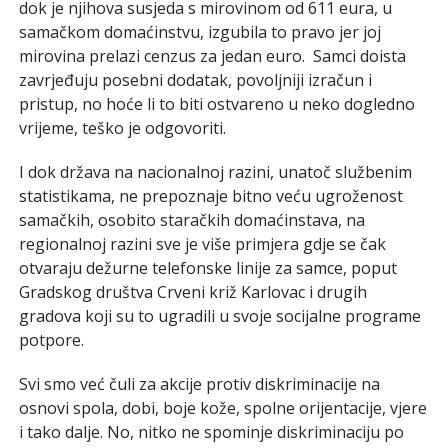
dok je njihova susjeda s mirovinom od 611 eura, u
samačkom domaćinstvu, izgubila to pravo jer joj
mirovina prelazi cenzus za jedan euro. Samci doista
zavrjeđuju posebni dodatak, povoljniji izračun i
pristup, no hoće li to biti ostvareno u neko dogledno
vrijeme, teško je odgovoriti.
I dok država na nacionalnoj razini, unatoč službenim
statistikama, ne prepoznaje bitno veću ugroženost
samačkih, osobito staračkih domaćinstava, na
regionalnoj razini sve je više primjera gdje se čak
otvaraju dežurne telefonske linije za samce, poput
Gradskog društva Crveni križ Karlovac i drugih
gradova koji su to ugradili u svoje socijalne programe
potpore.
Svi smo već čuli za akcije protiv diskriminacije na
osnovi spola, dobi, boje kože, spolne orijentacije, vjere
i tako dalje. No, nitko ne spominje diskriminaciju po