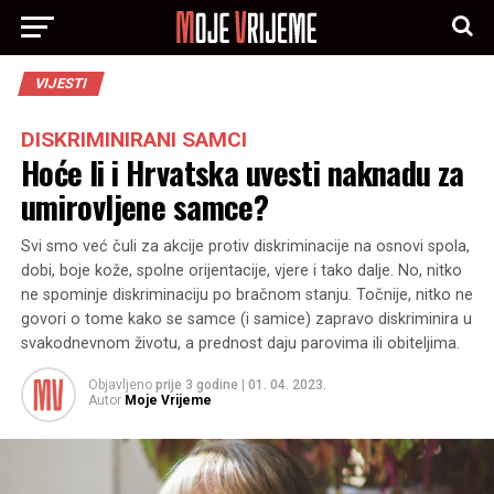
VIJESTI
DISKRIMINIRANI SAMCI
Hoće li i Hrvatska uvesti naknadu za
umirovljene samce?
Svi smo već čuli za akcije protiv diskriminacije na osnovi spola,
dobi, boje kože, spolne orijentacije, vjere i tako dalje. No, nitko
ne spominje diskriminaciju po bračnom stanju. Točnije, nitko ne
govori o tome kako se samce (i samice) zapravo diskriminira u
svakodnevnom životu, a prednost daju parovima ili obiteljima.
Objavljeno
prije 3 godine
|
01. 04. 2023.
Autor
Moje Vrijeme