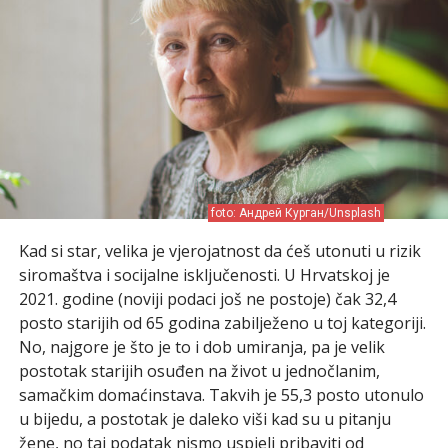
foto: Андрей Курган/Unsplash
Kad si star, velika je vjerojatnost da ćeš utonuti u rizik
siromaštva i socijalne isključenosti. U Hrvatskoj je
2021. godine (noviji podaci još ne postoje) čak 32,4
posto starijih od 65 godina zabilježeno u toj kategoriji.
No, najgore je što je to i dob umiranja, pa je velik
postotak starijih osuđen na život u jednočlanim,
samačkim domaćinstava. Takvih je 55,3 posto utonulo
u bijedu, a postotak je daleko viši kad su u pitanju
žene, no taj podatak nismo uspjeli pribaviti od