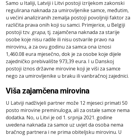
Samo u Italiji, Latviji i Litvi postoji izrijekom zakonski
regulirana naknada za umirovljenike samce, međutim,
u većini analiziranih zemalja postoji povoljniji faktor za
različita prava onih koji su samci. Primjerice, u Belgiji
postoji tzv.
grapa
, tj. zajamčena naknada za starije
osobe koje nisu radile ili nisu ostvarile pravo na
mirovinu, a za ovu godinu za samca ona iznosi
1,460.08 eura mjesečno, dok je za osobe koje dijele
zajedničko prebivalište 973,39 eura. I u Danskoj
postoji iznos državne mirovine koji je viši za samce
nego za umirovljenike u braku ili vanbračnoj zajednici.
Viša zajamčena mirovina
U Latviji nadživjeli partner može 12 mjeseci primati 50
posto mirovine preminuloga, ali za ostale samce nema
dodatka. No, u Litvi je od 1. srpnja 2021. godine
uvedena naknada za samce uz uvjet da osoba nema
bračnog partnera i ne prima obiteljsku mirovinu. U