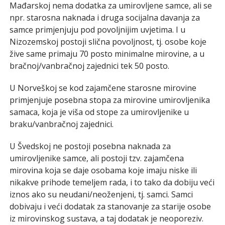
Mađarskoj nema dodatka za umirovljene samce, ali se
npr. starosna naknada i druga socijalna davanja za
samce primjenjuju pod povoljnijim uvjetima. I u
Nizozemskoj postoji slična povoljnost, tj. osobe koje
žive same primaju 70 posto minimalne mirovine, a u
bračnoj/vanbračnoj zajednici tek 50 posto.
U Norveškoj se kod zajamčene starosne mirovine
primjenjuje posebna stopa za mirovine umirovljenika
samaca, koja je viša od stope za umirovljenike u
braku/vanbračnoj zajednici.
U Švedskoj ne postoji posebna naknada za
umirovljenike samce, ali postoji tzv. zajamčena
mirovina koja se daje osobama koje imaju niske ili
nikakve prihode temeljem rada, i to tako da dobiju veći
iznos ako su neudani/neoženjeni, tj. samci. Samci
dobivaju i veći dodatak za stanovanje za starije osobe
iz mirovinskog sustava, a taj dodatak je neoporeziv.