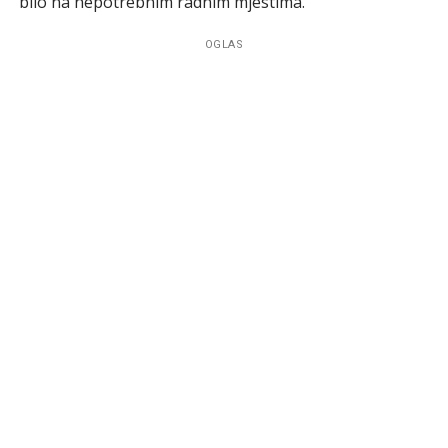
bilo na nepotrebnim radnim mjestima.
OGLAS