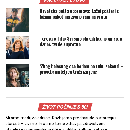
PROČITAJTE I OVO
Hrvatska pošta upozorava: Lažni poštari s
lažnim paketima zvone vam na vrata
Tereza o Titu: Svi smo plakali kad je umro, a
danas tvrde suprotno
‘Zbog bolesnog oca hodam po rubu zakona’ –
pravobraniteljica traži izmjene
.
ŽIVOT POČINJE S 50!
Mi smo medij zajednice. Razbijamo predrasude o starenju i
starosti – živimo. Pratimo teme zdravlja, zdravstvene,
obiteljske i mirovinske politike, politike, kulture, zabave,