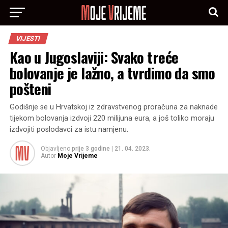
VIJESTI
Kao u Jugoslaviji: Svako treće
bolovanje je lažno, a tvrdimo da smo
pošteni
Godišnje se u Hrvatskoj iz zdravstvenog proračuna za naknade
tijekom bolovanja izdvoji 220 milijuna eura, a još toliko moraju
izdvojiti poslodavci za istu namjenu.
Objavljeno
prije 3 godine
|
21. 04. 2023.
Autor
Moje Vrijeme