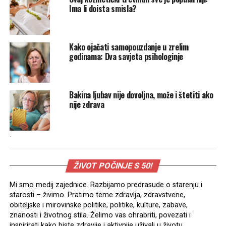
Ima li doista smisla?
Kako ojačati samopouzdanje u zrelim
godinama: Dva savjeta psihologinje
Bakina ljubav nije dovoljna, može i štetiti ako
nije zdrava
.
ŽIVOT POČINJE S 50!
Mi smo medij zajednice. Razbijamo predrasude o starenju i
starosti – živimo. Pratimo teme zdravlja, zdravstvene,
obiteljske i mirovinske politike, politike, kulture, zabave,
znanosti i životnog stila. Želimo vas ohrabriti, povezati i
inspirirati kako biste zdravije i aktivnije uživali u životu.