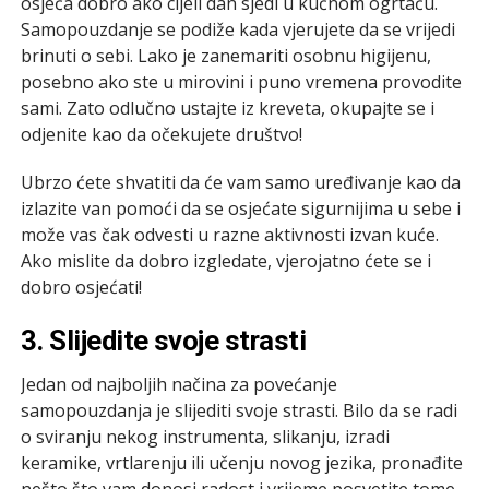
osjeća dobro ako cijeli dan sjedi u kućnom ogrtaču.
Samopouzdanje se podiže kada vjerujete da se vrijedi
brinuti o sebi. Lako je zanemariti osobnu higijenu,
posebno ako ste u mirovini i puno vremena provodite
sami. Zato odlučno ustajte iz kreveta, okupajte se i
odjenite kao da očekujete društvo!
Ubrzo ćete shvatiti da će vam samo uređivanje kao da
izlazite van pomoći da se osjećate sigurnijima u sebe i
može vas čak odvesti u razne aktivnosti izvan kuće.
Ako mislite da dobro izgledate, vjerojatno ćete se i
dobro osjećati!
3.
Slijedite svoje strasti
Jedan od najboljih načina za povećanje
samopouzdanja je slijediti svoje strasti. Bilo da se radi
o sviranju nekog instrumenta, slikanju, izradi
keramike, vrtlarenju ili učenju novog jezika, pronađite
nešto što vam donosi radost i vrijeme posvetite tome.