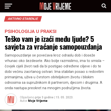
AKTIVNO STARENJE
PSIHOLOGIJA U PRAKSI
Teško vam je izaći među ljude? 5
savjeta za vraćanje samopouzdanja
Samopouzdanje se povećava kroz odraslu dob i doseže
vrhunac oko šezdesete. Ako bolje razmislimo, ima to smisla –
čovjek cijeli život radi da bi postigao određene ciljeve i do te
dobi većinu zacrtanog ostvari. Ima stabilan posao s redovitim
primanjima, uživa u čvrstom obiteljskom životu i bliskim
odnosima sa supružnikom ili partnerom, djecom i drugima. A
onda nastupa preokret na mnogim područjima života.
Objavljeno
prije 3 godine
|
15. 05. 2023.
Autor
Moje Vrijeme