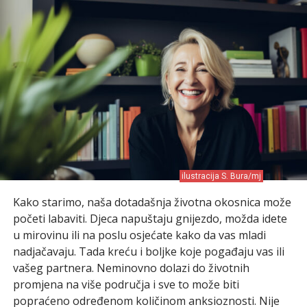
ilustracija S. Bura/mj
Kako starimo, naša dotadašnja životna okosnica može
početi labaviti. Djeca napuštaju gnijezdo, možda idete
u mirovinu ili na poslu osjećate kako da vas mladi
nadjačavaju. Tada kreću i boljke koje pogađaju vas ili
vašeg partnera. Neminovno dolazi do životnih
promjena na više područja i sve to može biti
popraćeno određenom količinom anksioznosti. Nije