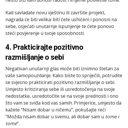
Kad savladate novu vještinu ili završite projekt,
nagrada će biti velika: biti ćete ushićeni i ponosni na
sebe, osjećati unutarnje ispunjenje te ćete ponovo
steći povjerenje u svoje sposobnosti.
4.
Prakticirajte pozitivno
razmišljanje o sebi
Negativan unutarnji glas može biti iznimno štetan za
vaše samopouzdanje. Kako biste to spriječili, potrudite
se svjesno prakticirati pozitivno razmišljanje o sebi.
Umjesto kritiziranja sebe ili usredotočenja na svoje
nedostatke, usredotočite se na svoje prednosti i ono
što vam se sviđa kod vas samih. Primjerice, umjesto da
kažete “Nisam dobar u ničemu”, pokušajte reći
“Možda nisam dobar u svemu, ali dobar sam u
tome i
tome
“.