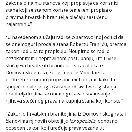
Zakona o najmu stanova koji propisuje da korisnici
stana koji se stanom koriste temeljem propisa o
pravima hrvatskih branitelja plaćaju zaštićenu
najamninu.”
“U navedenom slučaju radi se o samovoljnoj odluci da
se onemogući prodaja stana Robertu Franjiću, premda
zakon i odluka to propisuju. Neupitno se radi o
nezakonitom i nepravilnom postupanju, i to u više
slučajeva hrvatskih branitelja i stradalnika iz
Domovinskog rata, zbog čega će Ministarstvo
poduzeti zakonom propisane mehanizme kako bi
spriječilo daljnje ugrožavanje zdravstvenog stanja
branitelja kojima se onemogućava ostvarivanje
njihova stečenog prava na kupnju stana koji koriste.”
“Zakon o hrvatskim braniteljima iz Domovinskog rata i
članovima njihovih obitelji je
lex specialis
, odnosno
poseban zakon koji uređuje prava vezana uz