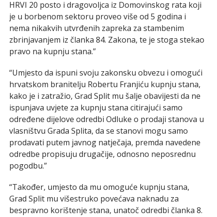
HRVI 20 posto i dragovoljca iz Domovinskog rata koji
je u borbenom sektoru proveo više od 5 godina i
nema nikakvih utvrđenih zapreka za stambenim
zbrinjavanjem iz članka 84. Zakona, te je stoga stekao
pravo na kupnju stana.”
“Umjesto da ispuni svoju zakonsku obvezu i omogući
hrvatskom branitelju Robertu Franjiću kupnju stana,
kako je i zatražio, Grad Split mu šalje obavijesti da ne
ispunjava uvjete za kupnju stana citirajući samo
određene dijelove odredbi Odluke o prodaji stanova u
vlasništvu Grada Splita, da se stanovi mogu samo
prodavati putem javnog natječaja, premda navedene
odredbe propisuju drugačije, odnosno neposrednu
pogodbu.”
“Također, umjesto da mu omoguće kupnju stana,
Grad Split mu višestruko povećava naknadu za
bespravno korištenje stana, unatoč odredbi članka 8.