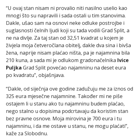
“U ovaj stan nisam ni provalio niti nasilno uselio kao
mnogi što su napravili i sada ostali u tim stanovima.
Dakle, ušao sam na osnovi neke odluke postrojbe i
suglasnosti čelnih ljudi koji su tada vodili Grad Split, a
ne na divlje. Za taj stan od 32,51 kvadrat u kojem je
živjela moja četveročlana obitelj, dakle dva sina i bivša
žena, naprije nisam plaćao ništa, pa je najamnina bila
210 kuna, a sada mi je odlukom gradonačelnika
Ivice
Puljka
Grad Split povećao najamninu na deset eura
po kvadratu”, objašnjava.
“Dakle, od siječnja ove godine zadužuju me za iznos od
325 eura mjesečne najamnine. Također mi ne piše
ostajem li u stanu ako tu najamninu budem plaćao,
nego stalno u dopisima podcrtavaju da koristim stan
bez pravne osnove. Moja mirovina je 700 eura i tu
najamninu, i da me ostave u stanu, ne mogu plaćati”,
kaže za Slobodnu.