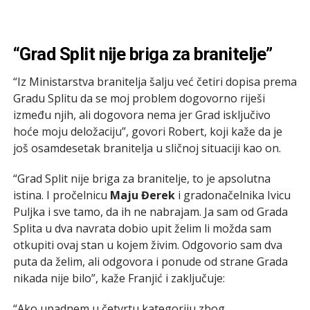
“Grad Split nije briga za branitelje”
“Iz Ministarstva branitelja šalju već četiri dopisa prema
Gradu Splitu da se moj problem dogovorno riješi
između njih, ali dogovora nema jer Grad isključivo
hoće moju deložaciju”, govori Robert, koji kaže da je
još osamdesetak branitelja u sličnoj situaciji kao on.
“Grad Split nije briga za branitelje, to je apsolutna
istina. I pročelnicu
Maju Đerek
i gradonačelnika Ivicu
Puljka i sve tamo, da ih ne nabrajam. Ja sam od Grada
Splita u dva navrata dobio upit želim li možda sam
otkupiti ovaj stan u kojem živim. Odgovorio sam dva
puta da želim, ali odgovora i ponude od strane Grada
nikada nije bilo”, kaže Franjić i zaključuje:
“Ako upadnem u četvrtu kategoriju zbog