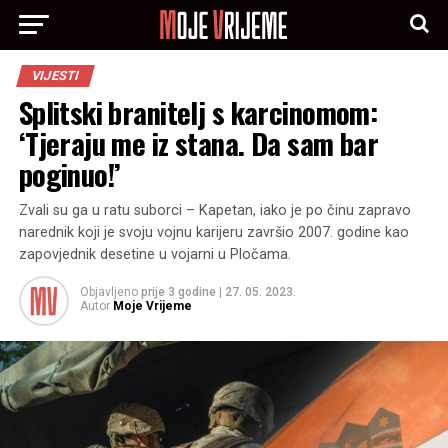
VIJESTI
Splitski branitelj s karcinomom:
‘Tjeraju me iz stana. Da sam bar
poginuo!’
Zvali su ga u ratu suborci – Kapetan, iako je po činu zapravo
narednik koji je svoju vojnu karijeru završio 2007. godine kao
zapovjednik desetine u vojarni u Pločama.
Objavljeno
prije 3 godine
|
27. 05. 2023.
Autor
Moje Vrijeme