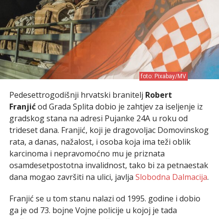
foto: Pixabay/MV
Pedesettrogodišnji hrvatski branitelj
Robert
Franjić
od Grada Splita dobio je zahtjev za iseljenje iz
gradskog stana na adresi Pujanke 24A u roku od
trideset dana. Franjić, koji je dragovoljac Domovinskog
rata, a danas, nažalost, i osoba koja ima teži oblik
karcinoma i nepravomoćno mu je priznata
osamdesetpostotna invalidnost, tako bi za petnaestak
dana mogao završiti na ulici, javlja
Slobodna Dalmacija
.
Franjić se u tom stanu nalazi od 1995. godine i dobio
ga je od 73. bojne Vojne policije u kojoj je tada