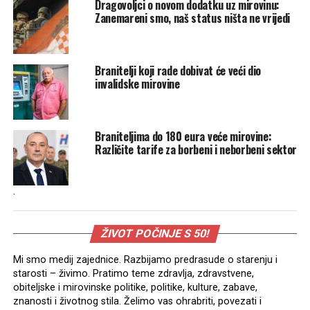
Dragovoljci o novom dodatku uz mirovinu:
Zanemareni smo, naš status ništa ne vrijedi
Branitelji koji rade dobivat će veći dio
invalidske mirovine
Braniteljima do 180 eura veće mirovine:
Različite tarife za borbeni i neborbeni sektor
.
ŽIVOT POČINJE S 50!
Mi smo medij zajednice. Razbijamo predrasude o starenju i
starosti – živimo. Pratimo teme zdravlja, zdravstvene,
obiteljske i mirovinske politike, politike, kulture, zabave,
znanosti i životnog stila. Želimo vas ohrabriti, povezati i