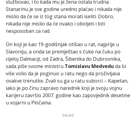
službovao, i to kada mu je žena ostala trudna.
Stanarinu je sve godine uredno plaćao i nikada nije
mislio da će se iz tog stana morati iseliti. Dobro,
nikada nije mislio da će ovako i oboljeti i biti
nesposoban za rad.
On koji je kao 19-godišnjak otišao u rat, najprije u
Slavoniju, a onda se premještao s čuke na čuku po
cijeloj Dalmaciji, od Zadra, Šibenika do Dubrovnika,
sada piše svome ministru
Tomislavu Medvedu
da bi
više volio da je poginuo u ratu nego da proživljava
ovakve trenutke. Zvali su ga u ratu suborci – Kapetan,
iako je po činu zapravo narednik koji je svoju vojnu
karijeru završio 2007. godine kao zapovjednik desetine
u vojarni u Pločama.
OGLAS