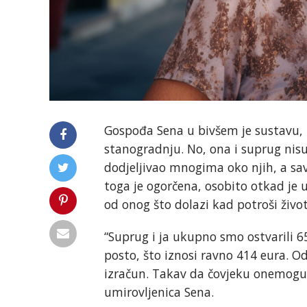
Gospođa Sena u bivšem je sustavu, 
stanogradnju. No, ona i suprug nisu 
dodjeljivao mnogima oko njih, a sav 
toga je ogorčena, osobito otkad je u
od onog što dolazi kad potroši živo
“Suprug i ja ukupno smo ostvarili 
posto, što iznosi ravno 414 eura. Od
izračun. Takav da čovjeku onemogu
umirovljenica Sena.