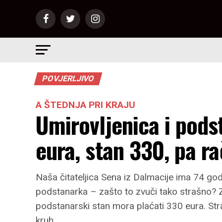
POVJERLJIVO
A ŠTEDNJA PRI KRAJU
Umirovljenica i pods
eura, stan 330, pa r
Naša čitateljica Sena iz Dalmacije ima 74 god
podstanarka – zašto to zvuči tako strašno? Z
podstanarski stan mora plaćati 330 eura. Strašn
kruh.