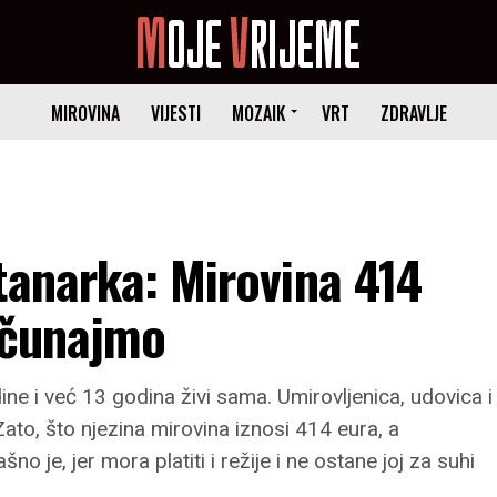
MIROVINA
VIJESTI
MOZAIK
VRT
ZDRAVLJE
tanarka: Mirovina 414
ačunajmo
ine i već 13 godina živi sama. Umirovljenica, udovica i
ato, što njezina mirovina iznosi 414 eura, a
o je, jer mora platiti i režije i ne ostane joj za suhi