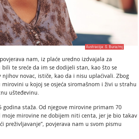
ilustracija: S. Bura/mj
povjerava nam, iz plaće uredno izdvajala za
bili te sreće da im se dodijeli stan, kao što se
njihov novac, ističe, kao da i nisu uplaćivali. Zbog
 mirovini u kojoj se osjeća siromašnom i živi u strahu
tnu ušteđevinu.
65 godina staža. Od njegove mirovine primam 70
 moje mirovine ne dobijem niti centa, jer je bio takav
ći preživljavanje”, povjerava nam u svom pismu