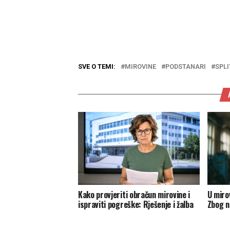
SVE O TEMI:
MIROVINE
PODSTANARI
SPLI
Kako provjeriti obračun mirovine i
U miro
ispraviti pogreške: Rješenje i žalba
Zbog na