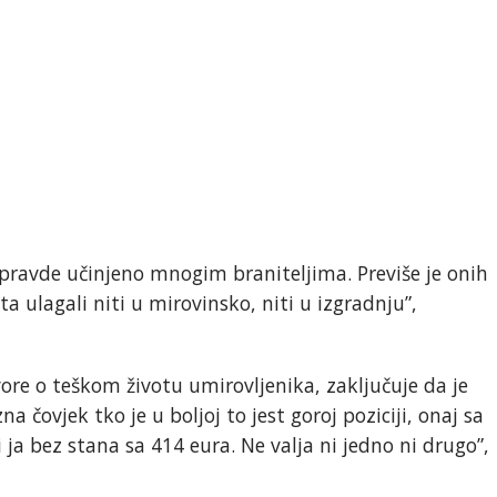
nepravde učinjeno mnogim braniteljima. Previše je onih
a ulagali niti u mirovinsko, niti u izgradnju”,
vore o teškom životu umirovljenika, zaključuje da je
a čovjek tko je u boljoj to jest goroj poziciji, onaj sa
ja bez stana sa 414 eura. Ne valja ni jedno ni drugo”,