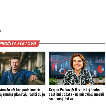
T
PROČITAJTE I OVO
vinu će ući kao podstanari:
Crnjac Pauković: Hrvatskoj treba
jamnine planiraju raditi dulje
zaštitni dodatak uz mirovinu, modeli
su u susjedstvu