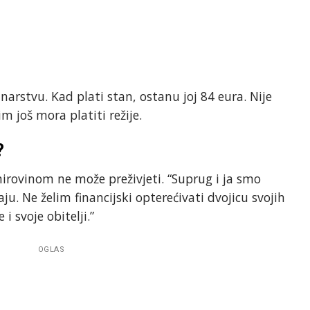
arstvu. Kad plati stan, ostanu joj 84 eura. Nije
im još mora platiti režije.
?
mirovinom ne može preživjeti. “Suprug i ja smo
raju. Ne želim financijski opterećivati dvojicu svojih
i svoje obitelji.”
OGLAS