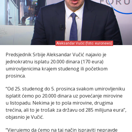
Aleksandar Vučić (foto: euronews)
Predsjednik Srbije Aleksandar Vučić najavio je
jednokratnu isplatu 20.000 dinara (170 eura)
umirovljenicima krajem studenog ili početkom
prosinca.
“Od 25. studenog do 5. prosinca svakom umirovljeniku
isplatit ćemo po 20.000 dinara uz povećanje mirovine
u listopadu. Nekima je to pola mirovine, drugima
trećina, ali to je trošak za državu od 285 milijuna eura”,
objasnio je Vučić.
“Vjerujemo da ćemo na taj način ispraviti nepravde