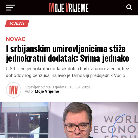
VIJESTI
NOVAC
I srbijanskim umirovljenicima stiže
jednokratni dodatak: Svima jednako
U Srbiii će jednokratni dodatak dobiti baš svi umirovljenici, bez
dohodovnog cenzusa, najavio je tamošnji predsjednik Vučić.
Objavljeno
prije 3 godine
|
13. 09. 2023.
Autor
Moje Vrijeme