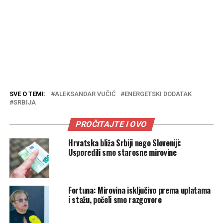
SVE O TEMI:
ALEKSANDAR VUČIĆ
ENERGETSKI DODATAK
SRBIJA
PROČITAJTE I OVO
Hrvatska bliža Srbiji nego Sloveniji:
Usporedili smo starosne mirovine
Fortuna: Mirovina isključivo prema uplatama
i stažu, počeli smo razgovore