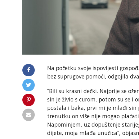
Na početku svoje ispovijesti gospođ
bez suprugove pomoći, odgojila dva
“Bili su krasni dečki. Najprije se ožen
sin je živio s curom, potom su se i o
postala i baka, prvi mi je mlađi sin
trenutku on više nije mogao plaćati
Napominjem, uz dopuštenje starijeg 
dijete, moja mlađa unučica”, objasni