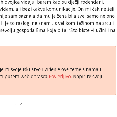
ih dvojica viđaju, barem kad su dječji rođendani.
 viđam, ali bez ikakve komunikacije. On mi čak ne želi
snije sam saznala da mu je žena bila sve, samo ne ono
e li je to razlog, ne znam”, s velikom težinom na srcu i
nevolju gospođa Ema koja pita: “Što biste vi učinili na
jeliti svoje iskustvo i viđenje ove teme s nama i
niti putem web obrasca
Povjerljivo
. Napišite svoju
OGLAS