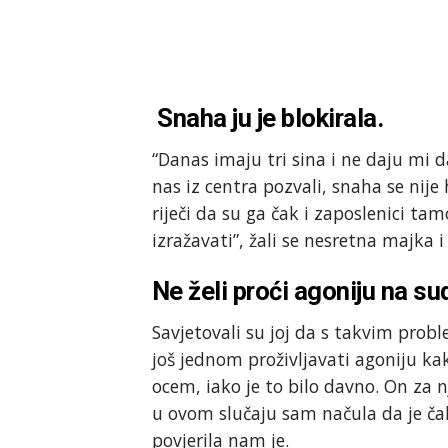
Snaha ju je blokirala.
“Danas imaju tri sina i ne daju mi da
nas iz centra pozvali, snaha se nije 
riječi da su ga čak i zaposlenici ta
izražavati”, žali se nesretna majka i
Ne želi proći agoniju na su
Savjetovali su joj da s takvim pro
još jednom proživljavati agoniju k
ocem, iako je to bilo davno. On za nj
u ovom slučaju sam načula da je čak
povjerila nam je.