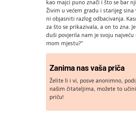
kao majci puno znači i što se bar nj
Živim u većem gradu i starijeg sina
ni objasniti razlog odbacivanja. Ka
za što se prikazivala, a on to zna. J
duši povjerila nam je svoju najveću 
mom mjestu?”
Zanima nas vaša priča
Želite li i vi, posve anonimno, podi
našim čitateljima, možete to uči
priču!