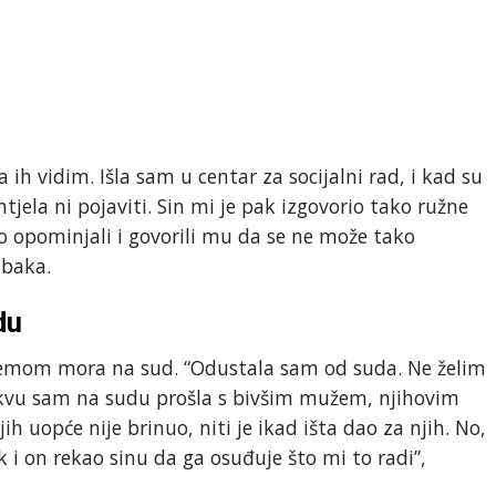
 ih vidim. Išla sam u centar za socijalni rad, i kad su
htjela ni pojaviti. Sin mi je pak izgovorio tako ružne
mo opominjali i govorili mu da se ne može tako
 baka.
du
blemom mora na sud. “Odustala sam od suda. Ne želim
akvu sam na sudu prošla s bivšim mužem, njihovim
ih uopće nije brinuo, niti je ikad išta dao za njih. No,
 i on rekao sinu da ga osuđuje što mi to radi”,