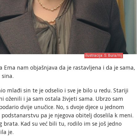
ilustracija: S. Bura/mj
a Ema nam objašnjava da je rastavljena i da je sama,
 sina.
io mlađi sin te je odselio i sve je bilo u redu. Stariji
ni oženili i ja sam ostala živjeti sama. Ubrzo sam
 podario dvije unučice. No, s dvoje djece u jednom
 podstanarstvu pa je njegova obitelj doselila k meni.
brata. Kad su već bili tu, rodilo im se još jedno
la je.