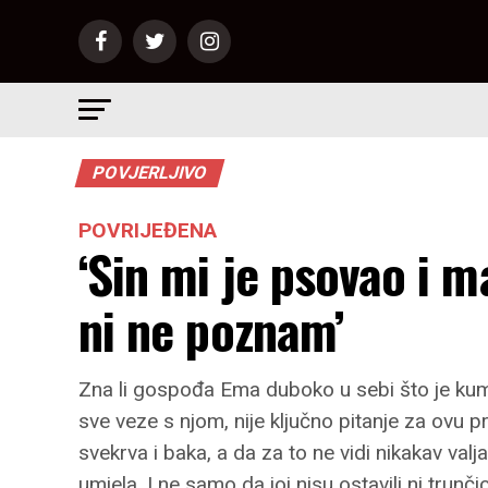
POVJERLJIVO
POVRIJEĐENA
‘Sin mi je psovao i m
ni ne poznam’
Zna li gospođa Ema duboko u sebi što je kum
sve veze s njom, nije ključno pitanje za ovu p
svekrva i baka, a da za to ne vidi nikakav valj
umjela. I ne samo da joj nisu ostavili ni trunč