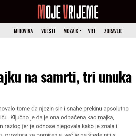
MIROVINA
VIJESTI
MOZAIK
VRT
ZDRAVLJE
ajku na samrti, tri unuka
ovalo tome da njezin sin i snahe prekinu apsolutno
riču. Ključno je da je ona odbačena kao majka,
an razlog jer je odnose njegovala kako je znala i
icu prostora za pomirenje, već je ne štede niti s