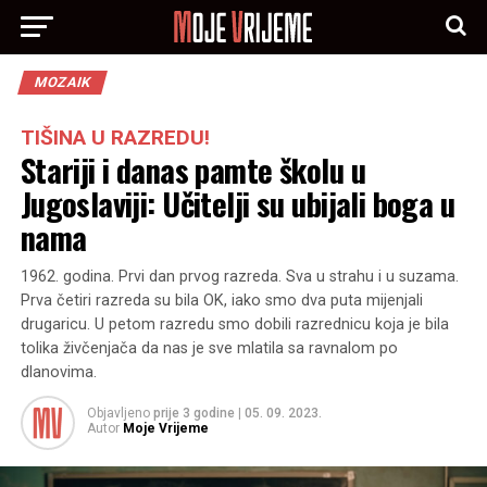
MOZAIK
TIŠINA U RAZREDU!
Stariji i danas pamte školu u
Jugoslaviji: Učitelji su ubijali boga u
nama
1962. godina. Prvi dan prvog razreda. Sva u strahu i u suzama.
Prva četiri razreda su bila OK, iako smo dva puta mijenjali
drugaricu. U petom razredu smo dobili razrednicu koja je bila
tolika živčenjača da nas je sve mlatila sa ravnalom po
dlanovima.
Objavljeno
prije 3 godine
|
05. 09. 2023.
Autor
Moje Vrijeme