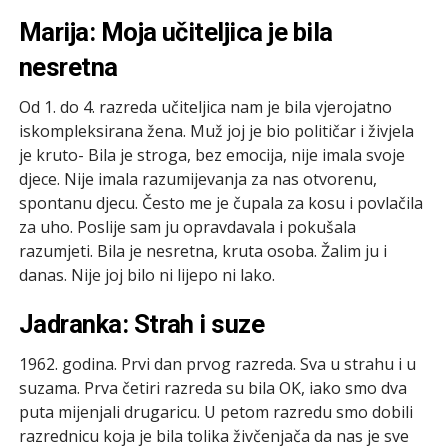
Marija: Moja učiteljica je bila
nesretna
Od 1. do 4. razreda učiteljica nam je bila vjerojatno
iskompleksirana žena. Muž joj je bio političar i živjela
je kruto- Bila je stroga, bez emocija, nije imala svoje
djece. Nije imala razumijevanja za nas otvorenu,
spontanu djecu. Često me je čupala za kosu i povlačila
za uho. Poslije sam ju opravdavala i pokušala
razumjeti. Bila je nesretna, kruta osoba. Žalim ju i
danas. Nije joj bilo ni lijepo ni lako.
Jadranka: Strah i suze
1962. godina. Prvi dan prvog razreda. Sva u strahu i u
suzama. Prva četiri razreda su bila OK, iako smo dva
puta mijenjali drugaricu. U petom razredu smo dobili
razrednicu koja je bila tolika živčenjača da nas je sve