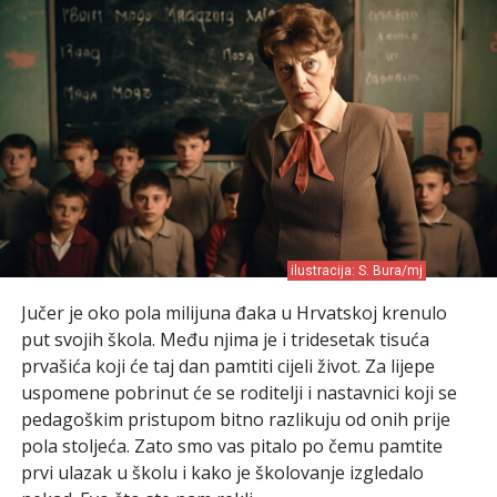
ilustracija: S. Bura/mj
Jučer je oko pola milijuna đaka u Hrvatskoj krenulo
put svojih škola. Među njima je i tridesetak tisuća
prvašića koji će taj dan pamtiti cijeli život. Za lijepe
uspomene pobrinut će se roditelji i nastavnici koji se
pedagoškim pristupom bitno razlikuju od onih prije
pola stoljeća. Zato smo vas pitalo po čemu pamtite
prvi ulazak u školu i kako je školovanje izgledalo