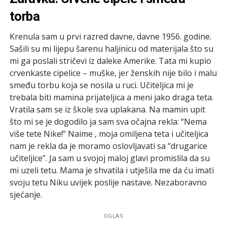
torba
Krenula sam u prvi razred davne, davne 1956. godine.
Sašili su mi lijepu šarenu haljinicu od materijala što su
mi ga poslali stričevi iz daleke Amerike. Tata mi kupio
crvenkaste cipelice – muške, jer ženskih nije bilo i malu
smeđu torbu koja se nosila u ruci. Učiteljica mi je
trebala biti mamina prijateljica a meni jako draga teta.
Vratila sam se iz škole sva uplakana. Na mamin upit
što mi se je dogodilo ja sam sva očajna rekla: “Nema
više tete Nike!” Naime , moja omiljena teta i učiteljica
nam je rekla da je moramo oslovljavati sa “drugarice
učiteljice”. Ja sam u svojoj maloj glavi promislila da su
mi uzeli tetu. Mama je shvatila i utješila me da ću imati
svoju tetu Niku uvijek poslije nastave. Nezaboravno
sjećanje.
OGLAS