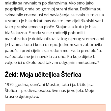
mlatila sa ravnalom po dlanovima. Ako smo jako
pogriješili, onda po gornjoj strani dlana. Dečkima su
svima bile crvene usi od navlačenja za svaku sitnicu, a
u stanju je bila držati nas da stojimo cijeli školski sat i
tako prepisujemo sa ploče. Stajanje u kutu je bila
blaža kazna. E onda su se roditelji pobunili i
mazohistica je dobila otkaz. Iz tog njenog vremena mi
je trauma kuta i kosa u repu. Jednom sam zaboravila
papuče i pred cijelim razredom me izvela pred ploču,
našpotala me je i navukla za uho. Pa koje dijete bi
voljelo ići u školu pod takvim odgojnim metodama?
Žeki: Moja učiteljica Štefica
1970. godina, sunčani Mostar, tata i ja. Učiteljica
Štefica – predivna osoba. Sve nas je voljela. Moje
krasno djetinjstvo.