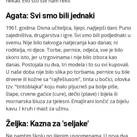
nekad. Evo što ste nam rekli.
Agata: Svi smo bili jednaki
1961. godina. Divna učiteljica, lijepi, najljepši dani. Puno
zajedništva, drugarstva i igre. Svi smo bili podjednaki u
svemu. Nije bilo takvoga natjecanja kao danas; ni
roditelja, ni djece. Torbe, pernice, odjeća, sve je bilo
skoro isto, jer u trgovinama i nije bilo izbora kao
danas. Postojala su dva, tri modela i to su svi kupovali.
U naše doba nije bilo slika po torbama, pernice su bile
drvene ili kožne sa “rajfešlusom”, tinta u bočici, olovka
tzv. “tintoblajka” koju malo pljucneš pa bolje piše,
šlape, crvene gaćice (cure), dečki (plave) i bijela ili
mornarska bluza za tjelesni. Emajlirani lončić za bijelu
kavu. I kruh i mast za užinu.
Željka: Kazna za ‘seljake’
Ne pamtim školu po lijepim uspomenama. U prva dva