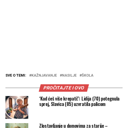
SVE O TEMI:
KAŽNJAVANJE
NASILJE
ŠKOLA
PROČITAJTE I OVO
‘Kad ćeš više krepati!’: Lidija (70) potegnula
sprej, Slavica (85) uzvratila palicom
Zlostavljanje u domovima za starije –