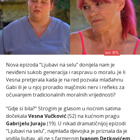
scr: RTL
Nova epizoda “Ljubavi na selu” donijela nam je
neviđeni sukob generacija i raspravu o moralu. Je li
Vesna pretjerala kada je na red pozvala mlađahnu
Gabi ili je u njoj proradio majčinski nerv i refleks za
očuvanjem tradicionalnih moralnih vrijednosti?
“Gdje si bila?” Strogim je glasom u noćnim satima
dočekala
Vesna Vučković
(52) na kućnom pragu
Gabrijelu Juraju
(19). U nikad dramatičnijoj epizodi
“Ljubavi na selu”, najmlađa djevojka je priznala da je
vodila ljubav, ali ne s farmerom
Ivanom Detkovićem