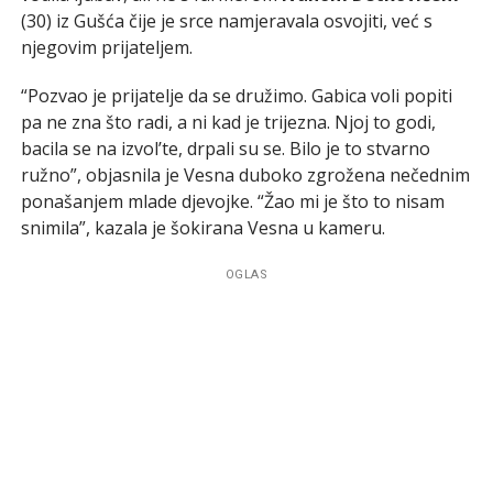
(30) iz Gušća čije je srce namjeravala osvojiti, već s
njegovim prijateljem.
“Pozvao je prijatelje da se družimo. Gabica voli popiti
pa ne zna što radi, a ni kad je trijezna. Njoj to godi,
bacila se na izvol’te, drpali su se. Bilo je to stvarno
ružno”, objasnila je Vesna duboko zgrožena nečednim
ponašanjem mlade djevojke. “Žao mi je što to nisam
snimila”, kazala je šokirana Vesna u kameru.
OGLAS