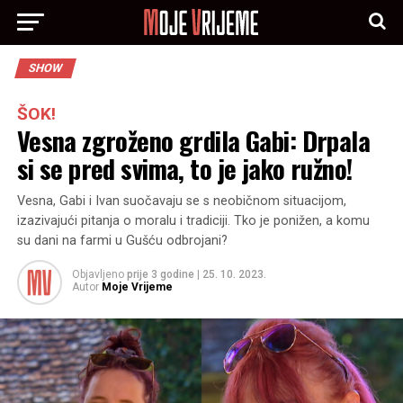
SHOW
ŠOK!
Vesna zgroženo grdila Gabi: Drpala
si se pred svima, to je jako ružno!
Vesna, Gabi i Ivan suočavaju se s neobičnom situacijom,
izazivajući pitanja o moralu i tradiciji. Tko je ponižen, a komu
su dani na farmi u Gušću odbrojani?
Objavljeno
prije 3 godine
|
25. 10. 2023.
Autor
Moje Vrijeme