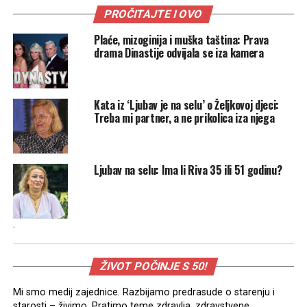
PROČITAJTE I OVO
Plaće, mizoginija i muška taština: Prava
drama Dinastije odvijala se iza kamera
Kata iz ‘Ljubav je na selu’ o Željkovoj djeci:
Treba mi partner, a ne prikolica iza njega
Ljubav na selu: Ima li Riva 35 ili 51 godinu?
.
ŽIVOT POČINJE S 50!
Mi smo medij zajednice. Razbijamo predrasude o starenju i
starosti – živimo. Pratimo teme zdravlja, zdravstvene,