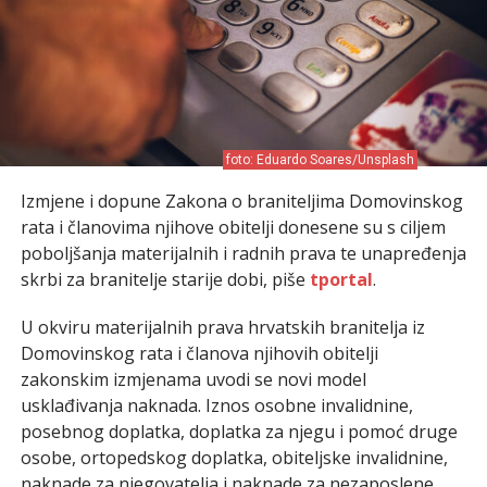
foto: Eduardo Soares/Unsplash
Izmjene i dopune Zakona o braniteljima Domovinskog
rata i članovima njihove obitelji donesene su s ciljem
poboljšanja materijalnih i radnih prava te unapređenja
skrbi za branitelje starije dobi, piše
tportal
.
U okviru materijalnih prava hrvatskih branitelja iz
Domovinskog rata i članova njihovih obitelji
zakonskim izmjenama uvodi se novi model
usklađivanja naknada. Iznos osobne invalidnine,
posebnog doplatka, doplatka za njegu i pomoć druge
osobe, ortopedskog doplatka, obiteljske invalidnine,
naknade za njegovatelja i naknade za nezaposlene