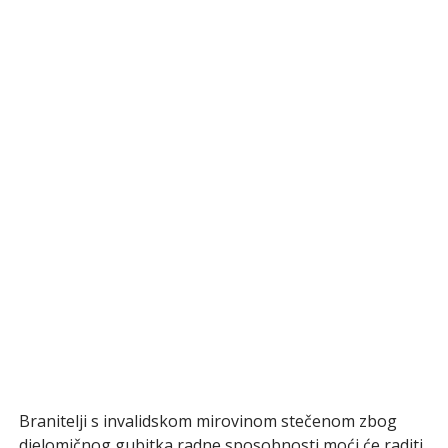
Branitelji s invalidskom mirovinom stečenom zbog
djelomičnog gubitka radne sposobnosti moći će raditi