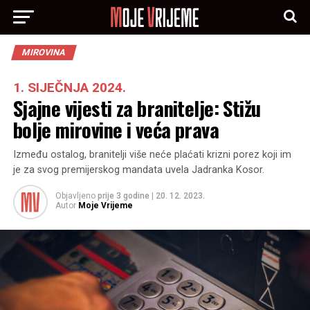
MIROVINA
1. SIJEČNJA 2024.
Sjajne vijesti za branitelje: Stižu
bolje mirovine i veća prava
Između ostalog, branitelji više neće plaćati krizni porez koji im
je za svog premijerskog mandata uvela Jadranka Kosor.
Objavljeno
prije 3 godine
|
20. 12. 2023.
Autor
Moje Vrijeme