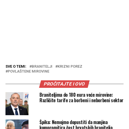
SVE O TEMI:
BRANITELJI
KRIZNI POREZ
POVLAŠTENE MIROVINE
PROČITAJTE I OVO
Braniteljima do 180 eura veće mirovine:
Različite tarife za borbeni i neborbeni sektor
Špika: Nemojmo dopustiti da manjina
kompromitira čast hrvatskih branitelja