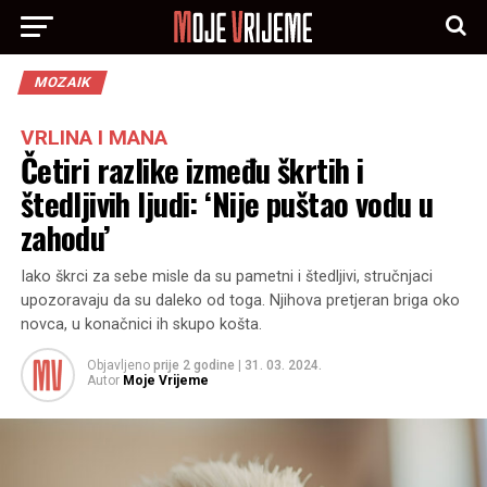
MOZAIK
VRLINA I MANA
Četiri razlike između škrtih i
štedljivih ljudi: ‘Nije puštao vodu u
zahodu’
Iako škrci za sebe misle da su pametni i štedljivi, stručnjaci
upozoravaju da su daleko od toga. Njihova pretjeran briga oko
novca, u konačnici ih skupo košta.
Objavljeno
prije 2 godine
|
31. 03. 2024.
Autor
Moje Vrijeme