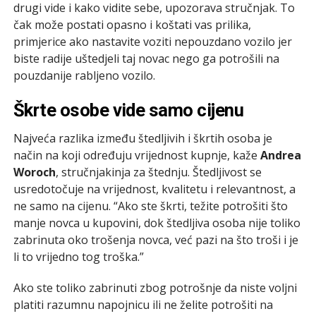
drugi vide i kako vidite sebe, upozorava stručnjak. To
čak može postati opasno i koštati vas prilika,
primjerice ako nastavite voziti nepouzdano vozilo jer
biste radije uštedjeli taj novac nego ga potrošili na
pouzdanije rabljeno vozilo.
Škrte osobe vide samo cijenu
Najveća razlika između štedljivih i škrtih osoba je
način na koji određuju vrijednost kupnje, kaže
Andrea
Woroch
, stručnjakinja za štednju. Štedljivost se
usredotočuje na vrijednost, kvalitetu i relevantnost, a
ne samo na cijenu. “Ako ste škrti, težite potrošiti što
manje novca u kupovini, dok štedljiva osoba nije toliko
zabrinuta oko trošenja novca, već pazi na što troši i je
li to vrijedno tog troška.”
Ako ste toliko zabrinuti zbog potrošnje da niste voljni
platiti razumnu napojnicu ili ne želite potrošiti na