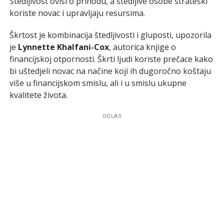
Štedljivost ovisi o prihodu, a štedljive osobe strateški
koriste novac i upravljaju resursima.
Škrtost je kombinacija štedljivosti i gluposti, upozorila
je
Lynnette Khalfani-Cox
, autorica knjige o
financijskoj otpornosti. Škrti ljudi koriste prečace kako
bi uštedjeli novac na načine koji ih dugoročno koštaju
više u financijskom smislu, ali i u smislu ukupne
kvalitete života.
OGLAS