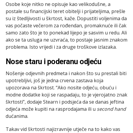
Osobe koje nitko ne opisuje kao velikodušne, a
postale su financijski teret obitelji i prijateljima, prešle
su iz štedljivosti u škrtost, kaže. Dopustiti voljenima da
vas počaste večerom za rođendan, promaknuće ili čak
samo zato što je to ponekad lijepo je sasvim u redu. Ali
ako se ta usluga ne uzvraća, to postaje jasnim znakom
problema. Isto vrijedi i za druge troškove izlazaka.
Nose staru i poderanu odjeću
Nošenje odjevnih predmeta i nakon što su prestali biti
upotrebljivi, još je jedna crvena zastava koja
upozorava na škrtost. “Ako nosite odjeću, obuću i
modne dodatke koji se raspadaju, to je vjerojatno znak
škrtosti”, dodaje Stearn i podsjeća da se danas jeftina
odjeća može kupiti na rasprodajama ili u
second hand
dućanima.
Takav vid škrtosti najizravnije utječe na to kako vas