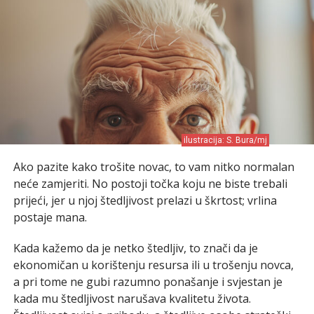
ilustracija: S. Bura/mj
Ako pazite kako trošite novac, to vam nitko normalan
neće zamjeriti. No postoji točka koju ne biste trebali
prijeći, jer u njoj štedljivost prelazi u škrtost; vrlina
postaje mana.
Kada kažemo da je netko štedljiv, to znači da je
ekonomičan u korištenju resursa ili u trošenju novca,
a pri tome ne gubi razumno ponašanje i svjestan je
kada mu štedljivost narušava kvalitetu života.