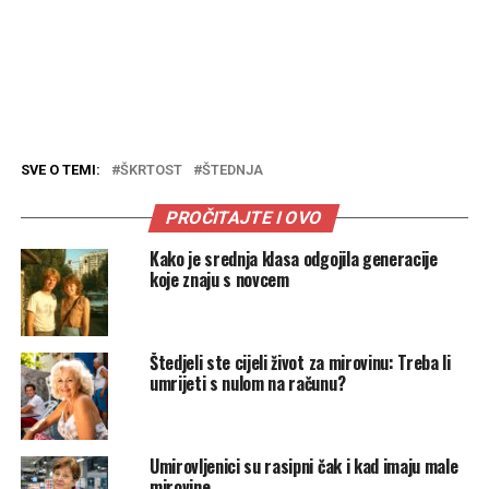
SVE O TEMI:
ŠKRTOST
ŠTEDNJA
PROČITAJTE I OVO
Kako je srednja klasa odgojila generacije
koje znaju s novcem
Štedjeli ste cijeli život za mirovinu: Treba li
umrijeti s nulom na računu?
Umirovljenici su rasipni čak i kad imaju male
mirovine