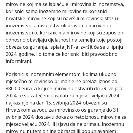
mirovine kojima se isplaćuje i mirovina iz inozemstva,
korisnici samo inozemne mirovine te korisnici
hrvatske mirovine koji su navršili mirovinski staž u
inozemstvu, a nisu ostvarili pravo na mirovinu u
inozemstvu) te korisnicima mirovine koji su zaposleni,
odnosno obavljaju djelatnost na temelju koje postoji
obveza osiguranja, isplata JNP-a izvršit će se u lipnju
2024. godine, i o tome će korisnici biti pravodobno
informirani.
Korisnici s inozemnim elementom, kojima ukupno
mjesečno mirovinsko primanje ne prelazi iznos od
880,00 eura, a koji će mirovinu ostvariti do 29. veljače
2024. te su zatečeni u isplati za mjesec veljaču 2024.
najkasnije na dan 15. svibnja 2024. obvezni su
Hrvatskom zavodu za mirovinsko osiguranje do 31.
svibnja 2024. dostaviti dokaz o netoiznosu mirovine za
mjesec veljaču 2024. ili izjavu da ne primaju inozemnu
mirovinu putem online obrasca ili popunjavanjem