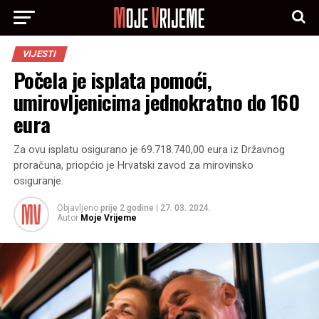
VIJESTI
Počela je isplata pomoći,
umirovljenicima jednokratno do 160
eura
Za ovu isplatu osigurano je 69.718.740,00 eura iz Državnog
proračuna, priopćio je Hrvatski zavod za mirovinsko
osiguranje.
Objavljeno
prije 2 godine
|
27. 03. 2024.
Autor
Moje Vrijeme