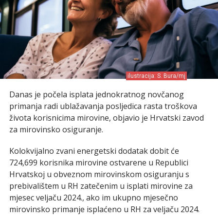
ilustracija: S. Bura/mj
Danas je počela isplata jednokratnog novčanog
primanja radi ublažavanja posljedica rasta troškova
života korisnicima mirovine, objavio je Hrvatski zavod
za mirovinsko osiguranje.
Kolokvijalno zvani energetski dodatak dobit će
724,699 korisnika mirovine ostvarene u Republici
Hrvatskoj u obveznom mirovinskom osiguranju s
prebivalištem u RH zatečenim u isplati mirovine za
mjesec veljaču 2024., ako im ukupno mjesečno
mirovinsko primanje isplaćeno u RH za veljaču 2024.