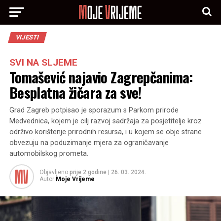
VIJESTI
SVI NA SLJEME
Tomašević najavio Zagrepčanima:
Besplatna žičara za sve!
Grad Zagreb potpisao je sporazum s Parkom prirode
Medvednica, kojem je cilj razvoj sadržaja za posjetitelje kroz
održivo korištenje prirodnih resursa, i u kojem se obje strane
obvezuju na poduzimanje mjera za ograničavanje
automobilskog prometa.
Objavljeno
prije 2 godine
|
26. 03. 2024.
Autor
Moje Vrijeme