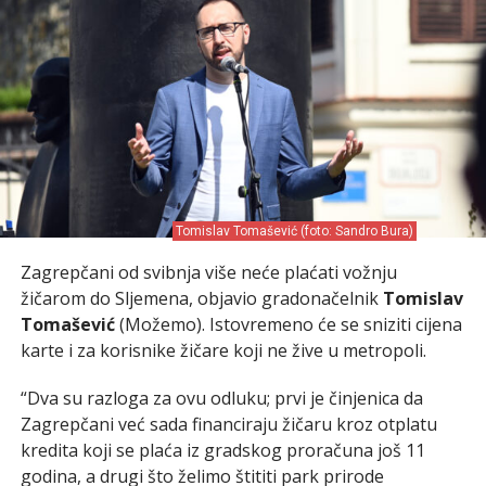
Tomislav Tomašević (foto: Sandro Bura)
Zagrepčani od svibnja više neće plaćati vožnju
žičarom do Sljemena, objavio gradonačelnik
Tomislav
Tomašević
(Možemo). Istovremeno će se sniziti cijena
karte i za korisnike žičare koji ne žive u metropoli.
“Dva su razloga za ovu odluku; prvi je činjenica da
Zagrepčani već sada financiraju žičaru kroz otplatu
kredita koji se plaća iz gradskog proračuna još 11
godina, a drugi što želimo štititi park prirode