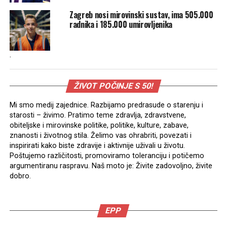
Zagreb nosi mirovinski sustav, ima 505.000
radnika i 185.000 umirovljenika
.
ŽIVOT POČINJE S 50!
Mi smo medij zajednice. Razbijamo predrasude o starenju i
starosti – živimo. Pratimo teme zdravlja, zdravstvene,
obiteljske i mirovinske politike, politike, kulture, zabave,
znanosti i životnog stila. Želimo vas ohrabriti, povezati i
inspirirati kako biste zdravije i aktivnije uživali u životu.
Poštujemo različitosti, promoviramo toleranciju i potičemo
argumentiranu raspravu. Naš moto je: Živite zadovoljno, živite
dobro.
EPP