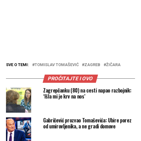
SVE O TEMI:
TOMISLAV TOMAŠEVIĆ
ZAGREB
ŽIČARA
PROČITAJTE I OVO
Zagrepčanku (80) na cesti napao razbojnik:
‘Išla mi je krv na nos’
Gabričević prozvao Tomaševića: Ubire porez
od umirovljenika, a ne gradi domove