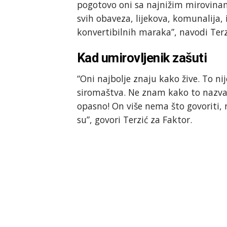
pogotovo oni sa najnižim mirovinam
svih obaveza, lijekova, komunalija
konvertibilnih maraka”, navodi Terz
Kad umirovljenik zašuti
“Oni najbolje znaju kako žive. To ni
siromaštva. Ne znam kako to nazvat
opasno! On više nema što govoriti, ne
su”, govori Terzić za Faktor.