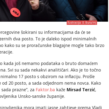
ilustracija: S. Bura/mj
Hercegovine šokirani su informacijama da će se
zernih dva posto. To je daleko ispod minimalnih
sno kako su se proračunske blagajne mogle tako brzo
racije.
sto kada još nemamo podataka o bruto domaćem
na. Svi su sada nekakvi analitičari. Ako je to točno
nimalno 17 posto s obzirom na inflaciju. Prošle
še od 20 posto, a sada odjednom nema novca. Kako
 sada prazne”, za
Faktor.ba
kaže
Mirsad Terzić
,
vljenika Unsko-sanske županije.
irovljenika mora imati jasne zahtjeve prema Vladi