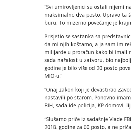
“Svi umirovljenici su ostali nijemi 
maksimalno dva posto. Upravo ta šut
buru. To mizerno povećanje je krajnj
Prisjetio se sastanka sa predstavni
da mi njih koštamo, a ja sam im rek
milijarde u proračun kako bi imali r
sada nažalost u zatvoru, bio najbol
godine je bilo više od 20 posto po
MIO-u.”
“Onaj zakon koji je devastirao Zav
nastavili po starom. Ponovno imam
BiH, sada ide policija, KP domovi, lij
“Slušamo priče iz sadašnje Vlade F
2018. godine za 60 posto, a ne pričaj