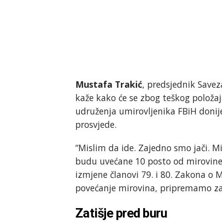
Mustafa Trakić
, predsjednik Save
kaže kako će se zbog teškog položaj
udruženja umirovljenika FBiH donij
prosvjede.
“Mislim da ide. Zajedno smo jači. M
budu uvećane 10 posto od mirovine 
izmjene članovi 79. i 80. Zakona o 
povećanje mirovina, pripremamo za
Zatišje pred buru