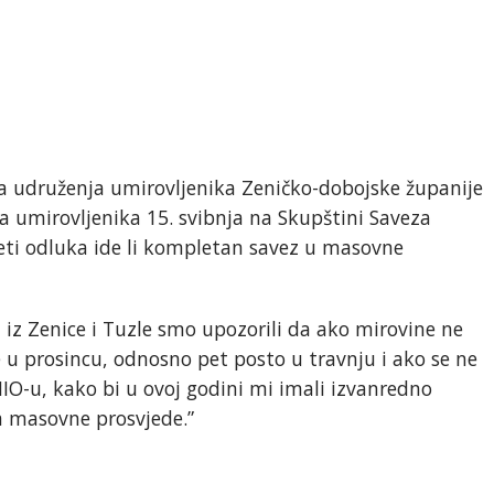
za udruženja umirovljenika Zeničko-dobojske županije
a umirovljenika 15. svibnja na Skupštini Saveza
eti odluka ide li kompletan savez u masovne
i iz Zenice i Tuzle smo upozorili da ako mirovine ne
u prosincu, odnosno pet posto u travnju i ako se ne
MIO-u, kako bi u ovoj godini mi imali izvanredno
 masovne prosvjede.”