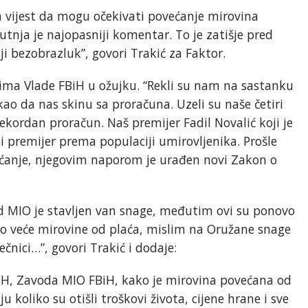
na vijest da mogu očekivati povećanje mirovina
nja je najopasniji komentar. To je zatišje pred
i bezobrazluk”, govori Trakić za Faktor.
cima Vlade FBiH u ožujku. “Rekli su nam na sastanku
ao da nas skinu sa proračuna. Uzeli su naše četiri
ekordan proračun. Naš premijer Fadil Novalić koji je
ji premijer prema populaciji umirovljenika. Prošle
većanje, njegovim naporom je urađen novi Zakon o
od MIO je stavljen van snage, međutim ovi su ponovo
o veće mirovine od plaća, mislim na Oružane snage
ečnici…”, govori Trakić i dodaje:
BiH, Zavoda MIO FBiH, kako je mirovina povećana od
u koliko su otišli troškovi života, cijene hrane i sve