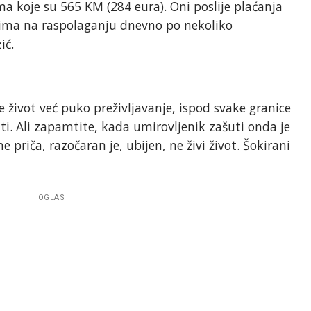
a koje su 565 KM (284 eura). Oni poslije plaćanja
, ima na raspolaganju dnevno po nekoliko
ić.
je život već puko preživljavanje, ispod svake granice
i. Ali zapamtite, kada umirovljenik zašuti onda je
 priča, razočaran je, ubijen, ne živi život. Šokirani
OGLAS