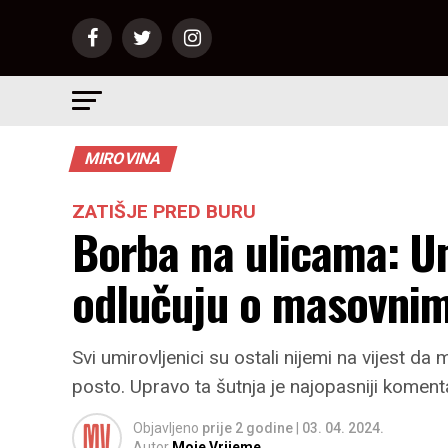
MIROVINA
ZATIŠJE PRED BURU
Borba na ulicama: Um
odlučuju o masovnim
Svi umirovljenici su ostali nijemi na vijest 
posto. Upravo ta šutnja je najopasniji komenta
Objavljeno
prije 2 godine
|
03. 04. 2024.
Autor
Moje Vrijeme