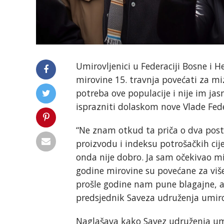
Umirovljenici u Federaciji Bosne i 
mirovine 15. travnja povećati za mi
potreba ove populacije i nije im ja
isprazniti dolaskom nove Vlade Fede
“Ne znam otkud ta priča o dva po
proizvodu i indeksu potrošačkih cije
onda nije dobro. Ja sam očekivao mi
godine mirovine su povećane za vi
prošle godine nam pune blagajne, a
predsjednik Saveza udruženja umiro
Naglašava kako Savez udruženja um