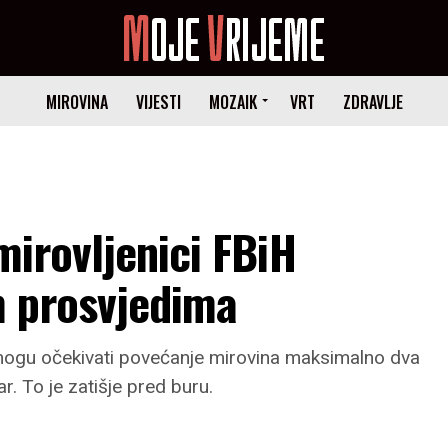
MIROVINA
VIJESTI
MOZAIK
VRT
ZDRAVLJE
irovljenici FBiH
 prosvjedima
da mogu očekivati povećanje mirovina maksimalno dva
r. To je zatišje pred buru.