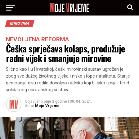
MIROVINA
NEVOLJENA REFORMA
Češka sprječava kolaps, produžuje
radni vijek i smanjuje mirovine
Slično kao i u Hrvatskoj, češki mirovinski sustav ugrožen je
zbog sve dužeg životnog vijeka i niske stope nataliteta. Starije
generacije nisu rodile dovoljno radnika koji bi lako iznijeli teret
solidarnog mirovinskog sustava.
Objavljeno
prije 2 godine
|
30. 04. 2024.
Autor
Moje Vrijeme