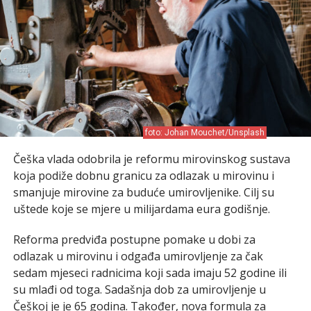
foto: Johan Mouchet/Unsplash
Češka vlada odobrila je reformu mirovinskog sustava
koja podiže dobnu granicu za odlazak u mirovinu i
smanjuje mirovine za buduće umirovljenike. Cilj su
uštede koje se mjere u milijardama eura godišnje.
Reforma predviđa postupne pomake u dobi za
odlazak u mirovinu i odgađa umirovljenje za čak
sedam mjeseci radnicima koji sada imaju 52 godine ili
su mlađi od toga. Sadašnja dob za umirovljenje u
Češkoj je je 65 godina. Također, nova formula za