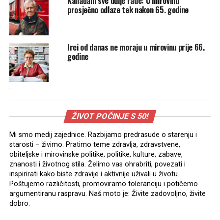
Kanađani sve dulje rade: U mirovinu
prosječno odlaze tek nakon 65. godine
Irci od danas ne moraju u mirovinu prije 66.
godine
.
ŽIVOT POČINJE S 50!
Mi smo medij zajednice. Razbijamo predrasude o starenju i
starosti – živimo. Pratimo teme zdravlja, zdravstvene,
obiteljske i mirovinske politike, politike, kulture, zabave,
znanosti i životnog stila. Želimo vas ohrabriti, povezati i
inspirirati kako biste zdravije i aktivnije uživali u životu.
Poštujemo različitosti, promoviramo toleranciju i potičemo
argumentiranu raspravu. Naš moto je: Živite zadovoljno, živite
dobro.