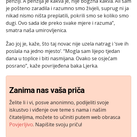
penziji. A penzija je kakva je, nije bogzna kakva. Ali sam
je pošteno zaradila i razumno smo živjeli, suprug ni ja
nikad nismo ništa preplatili, pokrili smo se koliko smo
dugi. Ovo sada ide preko svake mjere i razuma”,
smatra naša umirovljenica.
Žao joj je, kaže, što taj novac nije uzela natrag i ‘sve ih
poslala na jedno mjesto’. “Mogla sam lijepo tjedan
dana u toplice i biti nasmijana. Ovako se osjećam
posrano”, kaže povrijeđena baka Ljerka.
Zanima nas vaša priča
Želite li i vi, posve anonimno, podijeliti svoje
iskustvo i viđenje ove teme s nama i našim
čitateljima, možete to učiniti putem web obrasca
Povjerljivo
. Napišite svoju priču!