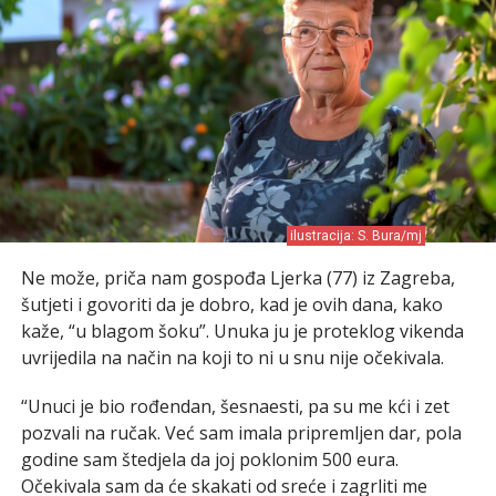
ilustracija: S. Bura/mj
Ne može, priča nam gospođa Ljerka (77) iz Zagreba,
šutjeti i govoriti da je dobro, kad je ovih dana, kako
kaže, “u blagom šoku”. Unuka ju je proteklog vikenda
uvrijedila na način na koji to ni u snu nije očekivala.
“Unuci je bio rođendan, šesnaesti, pa su me kći i zet
pozvali na ručak. Već sam imala pripremljen dar, pola
godine sam štedjela da joj poklonim 500 eura.
Očekivala sam da će skakati od sreće i zagrliti me