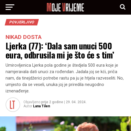
POVJERLJIVO
NIKAD DOSTA
Ljerka (77): ‘Dala sam unuci 500
eura, odbrusila mi je što će s tim’
Umirovljenica Ljerka pola godine je štedjela 500 eura koje je
namjeravala dati unuci za rođendan. Jadala joj se kći, priča
nam, da tinejdžerici potrebe rastu pa ju je htjela razveseliti. No,
umjesto da se veseli, unuka joj je priredila neugodno
iznenađenje.
Objavljeno
prije 2 godine
|
29. 04. 2024.
Autor
Lana Tilen