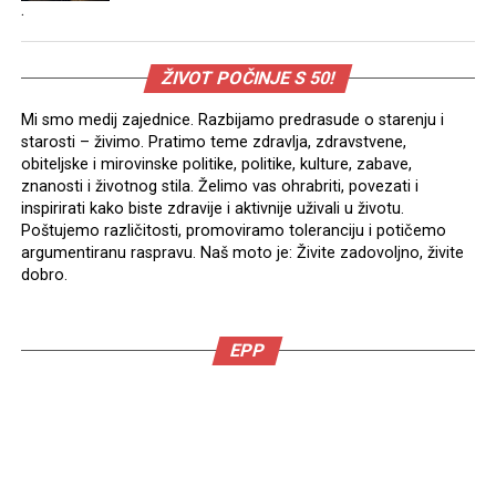
.
ŽIVOT POČINJE S 50!
Mi smo medij zajednice. Razbijamo predrasude o starenju i
starosti – živimo. Pratimo teme zdravlja, zdravstvene,
obiteljske i mirovinske politike, politike, kulture, zabave,
znanosti i životnog stila. Želimo vas ohrabriti, povezati i
inspirirati kako biste zdravije i aktivnije uživali u životu.
Poštujemo različitosti, promoviramo toleranciju i potičemo
argumentiranu raspravu. Naš moto je: Živite zadovoljno, živite
dobro.
EPP