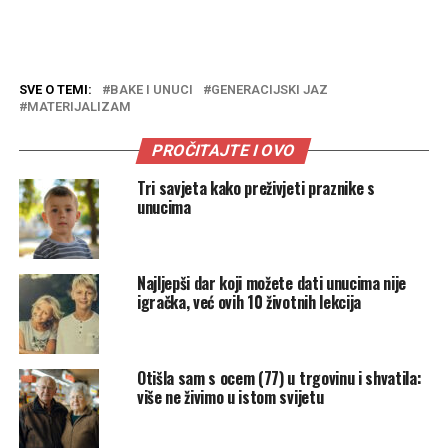
SVE O TEMI:
BAKE I UNUCI
GENERACIJSKI JAZ
MATERIJALIZAM
PROČITAJTE I OVO
Tri savjeta kako preživjeti praznike s
unucima
Najljepši dar koji možete dati unucima nije
igračka, već ovih 10 životnih lekcija
Otišla sam s ocem (77) u trgovinu i shvatila:
više ne živimo u istom svijetu