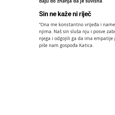
daju do znanja da je suvišna
.
Sin ne kaže ni riječ
“Ona me konstantno vrijeđa i nameć
njima. Naš sin sluša nju i posve zab
njega i odgojili ga da ima empatije
piše nam gospođa Katica.