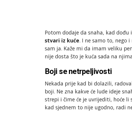
Potom dodaje da snaha, kad dođu iz
stvari iz kuće
. I ne samo to, nego i
sam ja. Kaže mi da imam veliku penzi
nije dosta što je kuća sada na njima
Boji se netrpeljivosti
Nekada prije kad bi dolazili, radoval
boji. Ne zna kakve će lude ideje sna
strepi i čime će je uvrijediti, hoće l
kad sjednem to nije ugodno, radi net