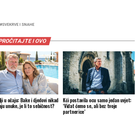
SVEKRVE I SNAHE
PROČITAJTE I OVO
ji u očaju: Bake i djedovi nikad
Kći postavila ocu samo jedan uvjet:
ju unuke, je li to sebičnost?
‘Viđat ćemo se, ali bez tvoje
partnerice’