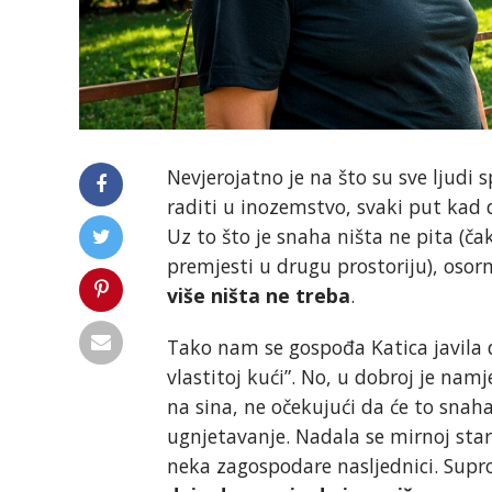
Nevjerojatno je na što su sve ljudi 
raditi u inozemstvo, svaki put kad d
Uz to što je snaha ništa ne pita (ča
premjesti u drugu prostoriju), osorn
više ništa ne treba
.
Tako nam se gospođa Katica javila 
vlastitoj kući”. No, u dobroj je nam
na sina, ne očekujući da će to snaha
ugnjetavanje. Nadala se mirnoj staro
neka zagospodare nasljednici. Suprot