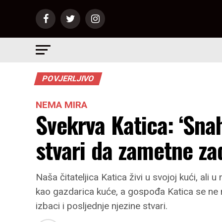
POVJERLJIVO
NEMA MIRA
Svekrva Katica: ‘Sna
stvari da zametne zad
Naša čitateljica Katica živi u svojoj kući, al
kao gazdarica kuće, a gospođa Katica se ne
izbaci i posljednje njezine stvari.