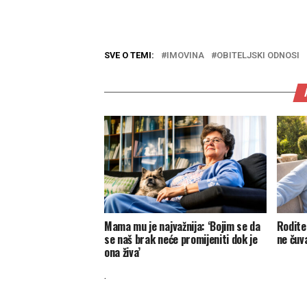
SVE O TEMI:
IMOVINA
OBITELJSKI ODNOSI
Mama mu je najvažnija: ‘Bojim se da
Roditel
se naš brak neće promijeniti dok je
ne čuva
ona živa’
.