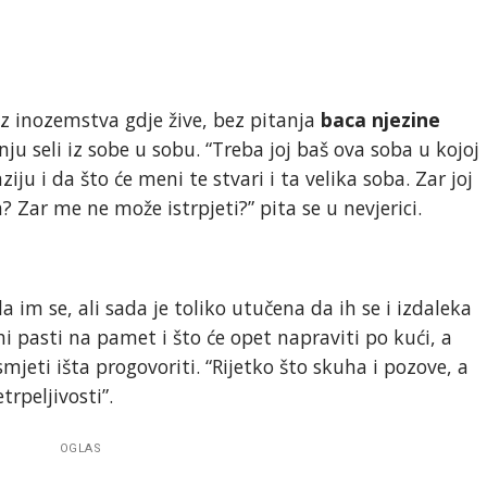
 inozemstva gdje žive, bez pitanja
baca njezine
 nju seli iz sobe u sobu. “Treba joj baš ova soba u kojoj
ju i da što će meni te stvari i ta velika soba. Zar joj
? Zar me ne može istrpjeti?” pita se u nevjerici.
a im se, ali sada je toliko utučena da ih se i izdaleka
hi pasti na pamet i što će opet napraviti po kući, a
i smjeti išta progovoriti. “Rijetko što skuha i pozove, a
rpeljivosti”.
OGLAS