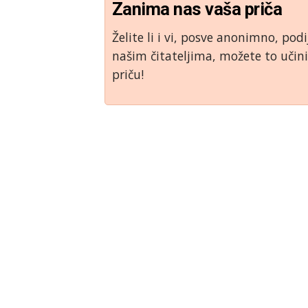
Zanima nas vaša priča
Želite li i vi, posve anonimno, podi
našim čitateljima, možete to uči
priču!