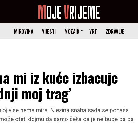
MIROVINA
VIJESTI
MOZAIK
VRT
ZDRAVLJE
ha mi iz kuće izbacuje
nji moj trag’
i u njoj više nema mira. Njezina snaha sada se ponaša
 može oteti dojmu da samo čeka da je ne bude pa da