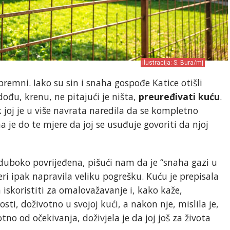
ilustracija: S. Bura/mj
spremni. Iako su sin i snaha gospođe Katice otišli
ođu, krenu, ne pitajući je ništa,
preuređivati kuću
.
k joj je u više navrata naredila da se kompletno
a je do te mjere da joj se usuđuje govoriti da njoj
duboko povrijeđena, pišući nam da je “snaha gazi u
jeri ipak napravila veliku pogrešku. Kuću je prepisala
 iskoristiti za omalovažavanje i, kako kaže,
sti, doživotno u svojoj kući, a nakon nje, mislila je,
no od očekivanja, doživjela je da joj još za života