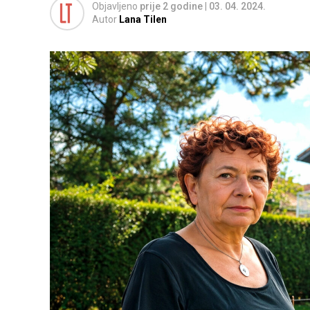
Objavljeno
prije 2 godine
|
03. 04. 2024.
Autor
Lana Tilen