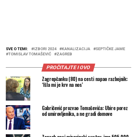
SVE O TEMI:
IZBORI 2024
KANALIZACIJA
SEPTIČKE JAME
TOMISLAV TOMAŠEVIĆ
ZAGREB
PROČITAJTE I OVO
Zagrepčanku (80) na cesti napao razbojnik:
‘Išla mi je krv na nos’
Gabričević prozvao Tomaševića: Ubire porez
od umirovljenika, a ne gradi domove
Zagreb nosi mirovinski sustav, ima 505.000