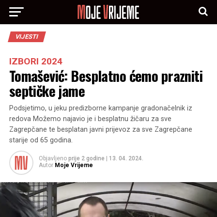
VIJESTI
IZBORI 2024
Tomašević: Besplatno ćemo prazniti
septičke jame
Podsjetimo, u jeku predizborne kampanje gradonačelnik iz
redova Možemo najavio je i besplatnu žičaru za sve
Zagrepčane te besplatan javni prijevoz za sve Zagrepčane
starije od 65 godina.
Objavljeno
prije 2 godine
|
13. 04. 2024.
Autor
Moje Vrijeme