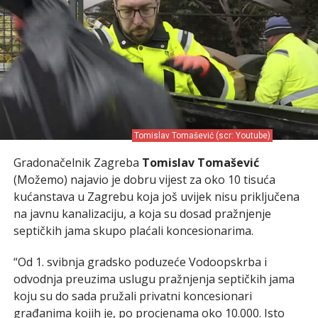
Tomislav Tomašević (scr: Youtube)
Gradonačelnik Zagreba
Tomislav Tomašević
(Možemo) najavio je dobru vijest za oko 10 tisuća
kućanstava u Zagrebu koja još uvijek nisu priključena
na javnu kanalizaciju, a koja su dosad pražnjenje
septičkih jama skupo plaćali koncesionarima.
“Od 1. svibnja gradsko poduzeće Vodoopskrba i
odvodnja preuzima uslugu pražnjenja septičkih jama
koju su do sada pružali privatni koncesionari
građanima kojih je, po procjenama oko 10.000. Isto