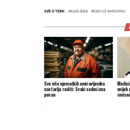
SVE O TEMI:
KARIJERA
RAD UZ MIROVINU
Sve više njemačkih umirovljenika
Medici
nastavlja raditi: Svaki sedmi ima
uvijek 
posao
smisa
.