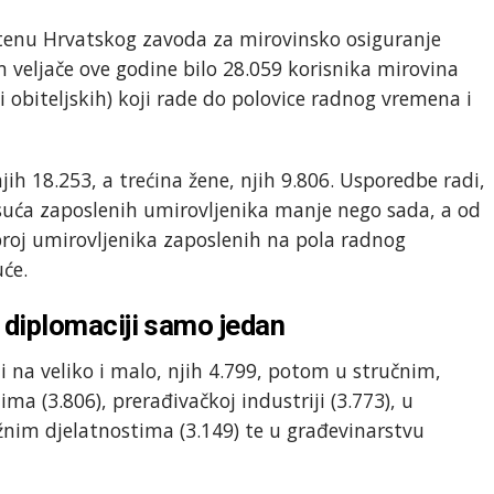
iltenu Hrvatskog zavoda za mirovinsko osiguranje
 veljače ove godine bilo 28.059 korisnika mirovina
i obiteljskih) koji rade do polovice radnog vremena i
jih 18.253, a trećina žene, njih 9.806. Usporedbe radi,
 tisuća zaposlenih umirovljenika manje nego sada, a od
 broj umirovljenika zaposlenih na pola radnog
će.
 u diplomaciji samo jedan
i na veliko i malo, njih 4.799, potom u stručnim,
a (3.806), prerađivačkoj industriji (3.773), u
nim djelatnostima (3.149) te u građevinarstvu