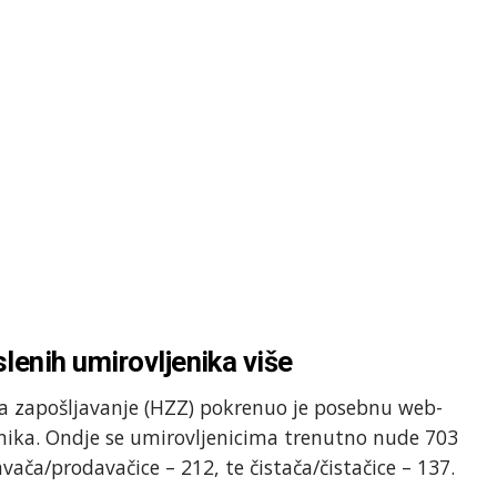
lenih umirovljenika više
 za zapošljavanje (HZZ) pokrenuo je posebnu web-
enika. Ondje se umirovljenicima trenutno nude 703
vača/prodavačice – 212, te čistača/čistačice – 137.