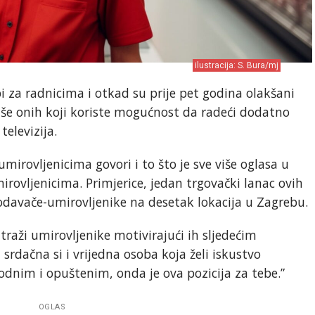
ilustracija: S. Bura/mj
i za radnicima i otkad su prije pet godina olakšani
 više onih koji koriste mogućnost da radeći dodatno
1
televizija.
umirovljenicima govori i to što je sve više oglasa u
irovljenicima. Primjerice, jedan trgovački lanac ovih
davače-umirovljenike na desetak lokacija u Zagrebu.
traži umirovljenike motivirajući ih sljedećim
 srdačna si i vrijedna osoba koja želi iskustvo
dnim i opuštenim, onda je ova pozicija za tebe.”
OGLAS