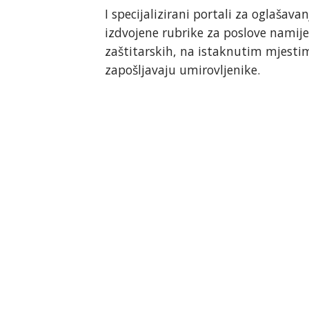
I specijalizirani portali za oglašav
izdvojene rubrike za poslove namij
zaštitarskih, na istaknutim mjest
zapošljavaju umirovljenike.