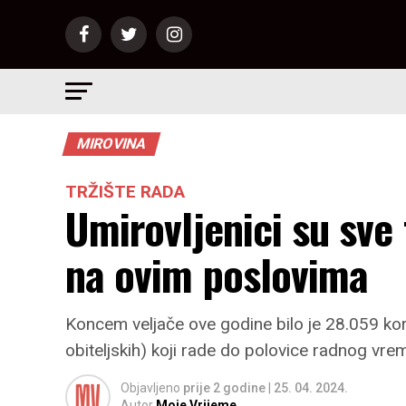
MIROVINA
TRŽIŠTE RADA
Umirovljenici su sve 
na ovim poslovima
Koncem veljače ove godine bilo je 28.059 kori
obiteljskih) koji rade do polovice radnog vre
Objavljeno
prije 2 godine
|
25. 04. 2024.
Autor
Moje Vrijeme