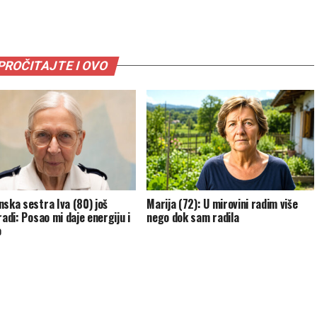
PROČITAJTE I OVO
nska sestra Iva (80) još
Marija (72): U mirovini radim više
radi: Posao mi daje energiju i
nego dok sam radila
o