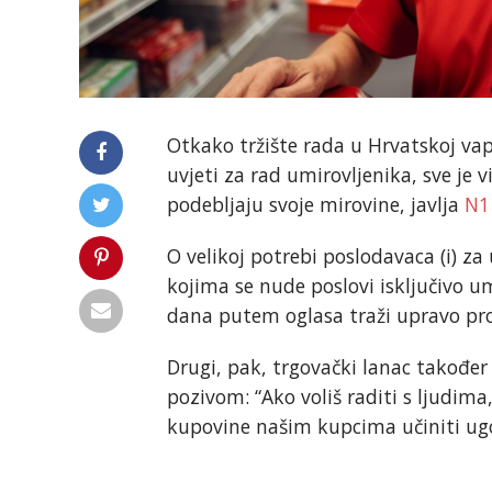
Otkako tržište rada u Hrvatskoj vap
uvjeti za rad umirovljenika, sve je
podebljaju svoje mirovine, javlja
N
O velikoj potrebi poslodavaca (i) za 
kojima se nude poslovi isključivo um
dana putem oglasa traži upravo pro
Drugi, pak, trgovački lanac također 
pozivom: “Ako voliš raditi s ljudima,
kupovine našim kupcima učiniti ugo