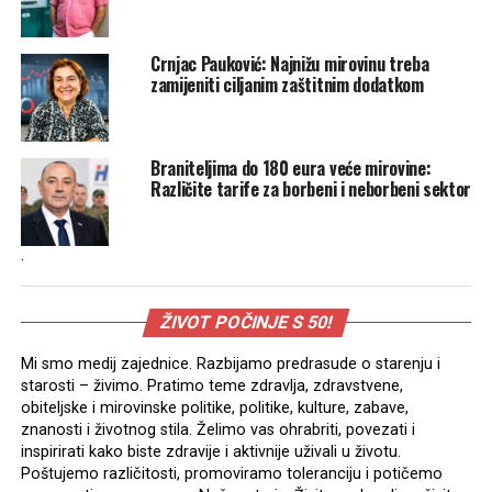
Crnjac Pauković: Najnižu mirovinu treba
zamijeniti ciljanim zaštitnim dodatkom
Braniteljima do 180 eura veće mirovine:
Različite tarife za borbeni i neborbeni sektor
.
ŽIVOT POČINJE S 50!
Mi smo medij zajednice. Razbijamo predrasude o starenju i
starosti – živimo. Pratimo teme zdravlja, zdravstvene,
obiteljske i mirovinske politike, politike, kulture, zabave,
znanosti i životnog stila. Želimo vas ohrabriti, povezati i
inspirirati kako biste zdravije i aktivnije uživali u životu.
Poštujemo različitosti, promoviramo toleranciju i potičemo