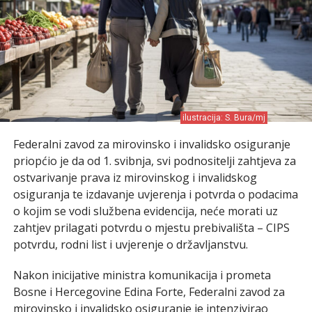
ilustracija: S. Bura/mj
Federalni zavod za mirovinsko i invalidsko osiguranje
priopćio je da od 1. svibnja, svi podnositelji zahtjeva za
ostvarivanje prava iz mirovinskog i invalidskog
osiguranja te izdavanje uvjerenja i potvrda o podacima
o kojim se vodi službena evidencija, neće morati uz
zahtjev prilagati potvrdu o mjestu prebivališta – CIPS
potvrdu, rodni list i uvjerenje o državljanstvu.
Nakon inicijative ministra komunikacija i prometa
Bosne i Hercegovine Edina Forte, Federalni zavod za
mirovinsko i invalidsko osiguranje je intenzivirao