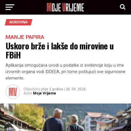
MIROVINA
MANJE PAPIRA
Uskoro brže i lakše do mirovine u
FBiH
Aplikacija omogućava uvodi u podatke iz evidencije koju u ime
izvornih organa vodi IDDEEA, pri tome poštujući sve sigurnosne
elemente.
Objavljeno
prije 2 godine
|
26. 04. 2024.
Autor
Moje Vrijeme