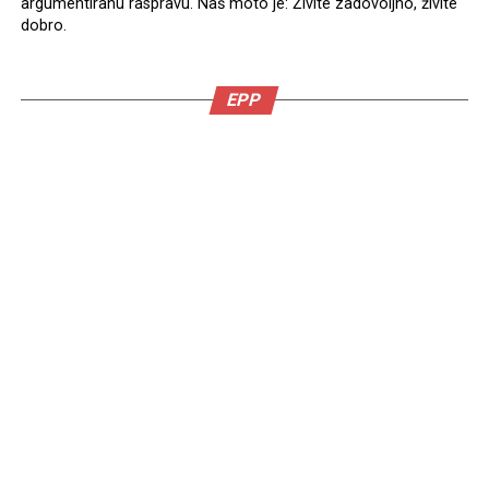
argumentiranu raspravu. Naš moto je: Živite zadovoljno, živite
dobro.
EPP