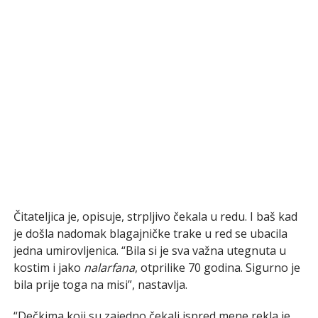
Čitateljica je, opisuje, strpljivo čekala u redu. I baš kad
je došla nadomak blagajničke trake u red se ubacila
jedna umirovljenica. “Bila si je sva važna utegnuta u
kostim i jako
nalarfana
, otprilike 70 godina. Sigurno je
bila prije toga na misi”, nastavlja.
“Dečkima koji su zajedno čekali ispred mene rekla je