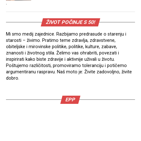
.
ŽIVOT POČINJE S 50!
Mi smo medij zajednice. Razbijamo predrasude o starenju i
starosti – živimo. Pratimo teme zdravlja, zdravstvene,
obiteljske i mirovinske politike, politike, kulture, zabave,
znanosti i životnog stila. Želimo vas ohrabriti, povezati i
inspirirati kako biste zdravije i aktivnije uživali u životu.
Poštujemo različitosti, promoviramo toleranciju i potičemo
argumentiranu raspravu. Naš moto je: Živite zadovoljno, živite
dobro.
EPP