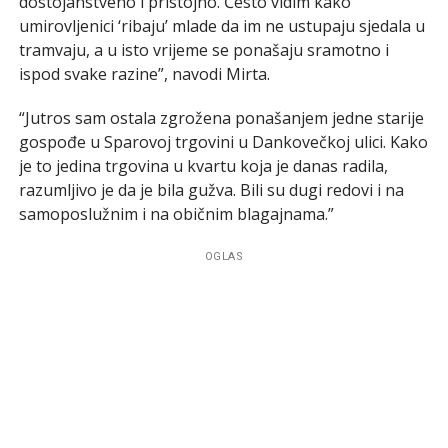
dostojanstveno i pristojno. Često vidim kako
umirovljenici ‘ribaju’ mlade da im ne ustupaju sjedala u
tramvaju, a u isto vrijeme se ponašaju sramotno i
ispod svake razine”, navodi Mirta.
“Jutros sam ostala zgrožena ponašanjem jedne starije
gospođe u Sparovoj trgovini u Dankovečkoj ulici. Kako
je to jedina trgovina u kvartu koja je danas radila,
razumljivo je da je bila gužva. Bili su dugi redovi i na
samoposlužnim i na običnim blagajnama.”
OGLAS