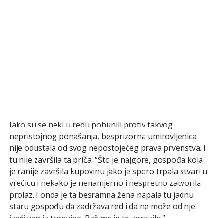
Iako su se neki u redu pobunili protiv takvog
nepristojnog ponašanja, besprizorna umirovljenica
nije odustala od svog nepostojećeg prava prvenstva. I
tu nije završila ta priča. “Što je najgore, gospođa koja
je ranije završila kupovinu jako je sporo trpala stvari u
vrećicu i nekako je nenamjerno i nespretno zatvorila
prolaz. I onda je ta besramna žena napala tu jadnu
staru gospođu da zadržava red i da ne može od nje
izaći van iz trgovine. Baš me je to zgrozilo.”