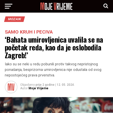
MOZAIK
SAMO KRUH I PECIVA
‘Bahata umirovljenica uvalila se na
početak reda, kao da je oslobodila
Zagreb!’
Iako su se neki u redu pobunili protiv takvog nepristojnog
ponašanja, besprizorna umirovljenica nije odustala od svog
nepostojećeg prava prvenstva.
Objavljeno
prije 2 godine
|
12. 05. 2024.
Autor
Moje Vrijeme