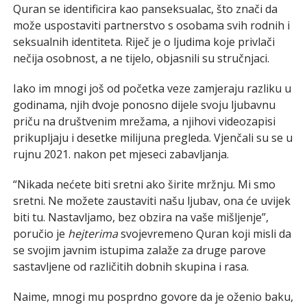
Quran se identificira kao panseksualac, što znači da
može uspostaviti partnerstvo s osobama svih rodnih i
seksualnih identiteta. Riječ je o ljudima koje privlači
nečija osobnost, a ne tijelo, objasnili su stručnjaci.
Iako im mnogi još od početka veze zamjeraju razliku u
godinama, njih dvoje ponosno dijele svoju ljubavnu
priču na društvenim mrežama, a njihovi videozapisi
prikupljaju i desetke milijuna pregleda. Vjenčali su se u
rujnu 2021. nakon pet mjeseci zabavljanja.
“Nikada nećete biti sretni ako širite mržnju. Mi smo
sretni. Ne možete zaustaviti našu ljubav, ona će uvijek
biti tu. Nastavljamo, bez obzira na vaše mišljenje”,
poručio je
hejterima
svojevremeno Quran koji misli da
se svojim javnim istupima zalaže za druge parove
sastavljene od različitih dobnih skupina i rasa.
Naime, mnogi mu posprdno govore da je oženio baku,