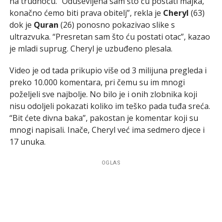
na trudnoću. “Oduševljena sam što ću postati majka,
konačno ćemo biti prava obitelj”, rekla je
Cheryl
(63)
dok je
Quran
(26) ponosno pokazivao slike s
ultrazvuka. “Presretan sam što ću postati otac”, kazao
je mladi suprug. Cheryl je uzbuđeno plesala.
Video je od tada prikupio više od 3 milijuna pregleda i
preko 10.000 komentara, pri čemu su im mnogi
poželjeli sve najbolje. No bilo je i onih zlobnika koji
nisu odoljeli pokazati koliko im teško pada tuđa sreća.
“Bit ćete divna baka”, pakostan je komentar koji su
mnogi napisali. Inače, Cheryl već ima sedmero djece i
17 unuka.
OGLAS