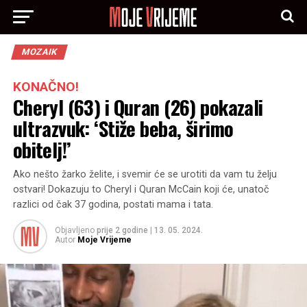
MOZAIK
KONAČNO!
Cheryl (63) i Quran (26) pokazali
ultrazvuk: ‘Stiže beba, širimo
obitelj!’
Ako nešto žarko želite, i svemir će se urotiti da vam tu želju
ostvari! Dokazuju to Cheryl i Quran McCain koji će, unatoč
razlici od čak 37 godina, postati mama i tata.
Objavljeno
prije 2 godine
|
13. 05. 2024.
Autor
Moje Vrijeme