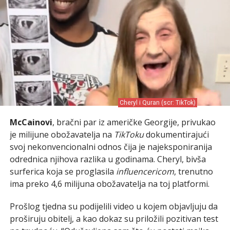
Cheryl i Quran (scr: TikTok)
McCainovi
, bračni par iz američke Georgije, privukao
je milijune obožavatelja na
TikToku
dokumentirajući
svoj nekonvencionalni odnos čija je najeksponiranija
odrednica njihova razlika u godinama. Cheryl, bivša
surferica koja se proglasila
influencericom
, trenutno
ima preko 4,6 milijuna obožavatelja na toj platformi.
Prošlog tjedna su podijelili video u kojem objavljuju da
proširuju obitelj, a kao dokaz su priložili pozitivan test