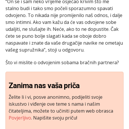
“On se i sam neko vrijeme osjećao krivim što me
stalno budi i tako smo počeli sporazumno spavati
odvojeno. To nikada nije promijenilo naš odnos, i dalje
smo intimni. Ako vam kažu da će vas odvojene sobe
udaljiti, ne slušajte ih. Neće, ako to ne dopustite. Čak
ćete se puno bolje slagati kada se oboje dobro
naspavate i znate da vaše drugačije navike ne ometaju
vašeg supružnika”, stoji u odgovoru.
Što vi mislite o odvojenim sobama bračnih partnera?
Zanima nas vaša priča
Želite li i vi, posve anonimno, podijeliti svoje
iskustvo i viđenje ove teme s nama i našim
čitateljima, možete to učiniti putem web obrasca
Povjerljivo
. Napišite svoju priču!