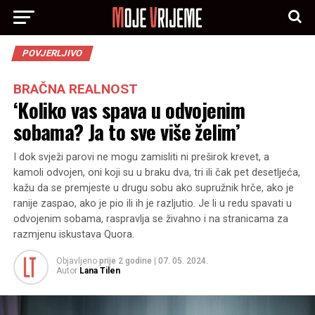
POVJERLJIVO
BRAČNA REALNOST
‘Koliko vas spava u odvojenim
sobama? Ja to sve više želim’
I dok svježi parovi ne mogu zamisliti ni preširok krevet, a
kamoli odvojen, oni koji su u braku dva, tri ili čak pet desetljeća,
kažu da se premjeste u drugu sobu ako supružnik hrče, ako je
ranije zaspao, ako je pio ili ih je razljutio. Je li u redu spavati u
odvojenim sobama, raspravlja se živahno i na stranicama za
razmjenu iskustava Quora.
Objavljeno
prije 2 godine
|
07. 05. 2024.
Autor
Lana Tilen