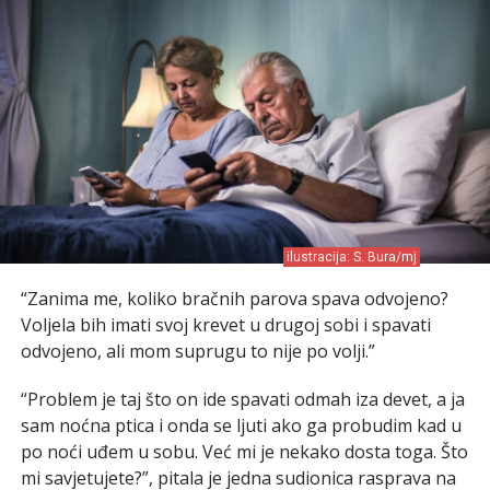
ilustracija: S. Bura/mj
“Zanima me, koliko bračnih parova spava odvojeno?
Voljela bih imati svoj krevet u drugoj sobi i spavati
odvojeno, ali mom suprugu to nije po volji.”
“Problem je taj što on ide spavati odmah iza devet, a ja
sam noćna ptica i onda se ljuti ako ga probudim kad u
po noći uđem u sobu. Već mi je nekako dosta toga. Što
mi savjetujete?”, pitala je jedna sudionica rasprava na