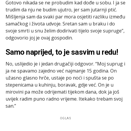
Gotovo nikada se ne probudim kad dođe u sobu. I ja se
trudim da nju ne budim ujutro, jer sam jutarnji ptić.
Mišljenja sam da svaki par mora osjetiti razliku između
samačkog i života udvoje. Sretan sam u braku i do
svoje smrti u snu želim dodirivati tijelo svoje supruge”,
odgovorio joj je ovaj gospodin.
Samo naprijed, to je sasvim u redu!
No, uslijedio je i jedan drugačiji odgovor. “Moj suprug i
ja ne spavamo zajedno već najmanje 15 godina. On
užasno glasno hrče, ustaje po noći i spušta se po
stepenicama u kuhinju, boravak, gdje već. On je u
mirovini pa može odrijemati tijekom dana, dok ja još
uvijek radim puno radno vrijeme. Itekako trebam svoj
san.”
OGLAS