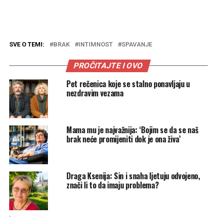
SVE O TEMI:
BRAK
INTIMNOST
SPAVANJE
PROČITAJTE I OVO
Pet rečenica koje se stalno ponavljaju u
nezdravim vezama
Mama mu je najvažnija: ‘Bojim se da se naš
brak neće promijeniti dok je ona živa’
Draga Ksenija: Sin i snaha ljetuju odvojeno,
znači li to da imaju problema?
.