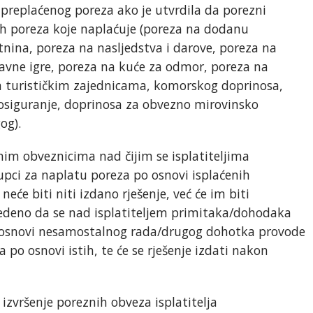
 preplaćenog poreza ako je utvrdila da porezni
ih poreza koje naplaćuje (poreza na dodanu
nina, poreza na nasljedstva i darove, poreza na
avne igre, poreza na kuće za odmor, poreza na
na turističkim zajednicama, komorskog doprinosa,
osiguranje, doprinosa za obvezno mirovinsko
og).
znim obveznicima nad čijim se isplatiteljima
pci za naplatu poreza po osnovi isplaćenih
će biti niti izdano rješenje, već će im biti
avedeno da se nad isplatiteljem primitaka/dohodaka
 osnovi nesamostalnog rada/drugog dohotka provode
 po osnovi istih, te će se rješenje izdati nakon
izvršenje poreznih obveza isplatitelja