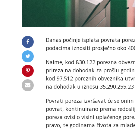
Danas počinje isplata povrata por
podacima iznositi prosječno oko 40
Naime, kod 830.122 porezna obvezni
prireza na dohodak za prošlu godin
kod 97.512 poreznih obveznika utv
na dohodak u iznosu 35.290.255,23 
Povrati poreza izvršavat će se onim
povrat, kontinuirano prema redoslij
poreza ovisi o visini uplaćenog por
pravo, te godinama života za mlade 