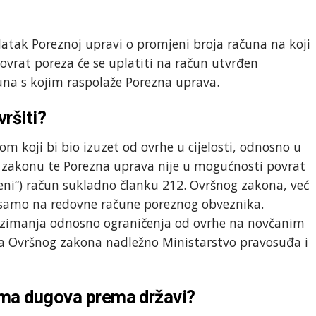
datak Poreznoj upravi o promjeni broja računa na koji
povrat poreza će se uplatiti na račun utvrđen
una s kojim raspolaže Porezna uprava.
ršiti?
m koji bi bio izuzet od ovrhe u cijelosti, odnosno u
akonu te Porezna uprava nije u mogućnosti povrat
ćeni“) račun sukladno članku 212. Ovršnog zakona, već
 samo na redovne račune poreznog obveznika.
izuzimanja odnosno ograničenja od ovrhe na novčanim
 Ovršnog zakona nadležno Ministarstvo pravosuđa i
ima dugova prema državi?