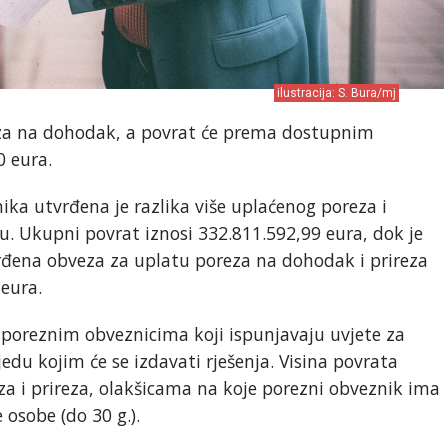
ilustracija: S. Bura/mj
eza na dohodak, a povrat će prema dostupnim
0 eura.
ka utvrđena je razlika više uplaćenog poreza i
u. Ukupni povrat iznosi 332.811.592,99 eura, dok je
rđena obveza za uplatu poreza na dohodak i prireza
eura.
 poreznim obveznicima koji ispunjavaju uvjete za
edu kojim će se izdavati rješenja. Visina povrata
eza i prireza, olakšicama na koje porezni obveznik ima
osobe (do 30 g.).