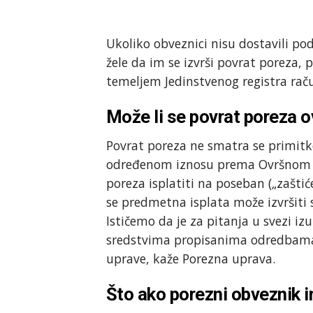
Ukoliko obveznici nisu dostavili po
žele da im se izvrši povrat poreza, 
temeljem Jedinstvenog registra rač
Može li se povrat poreza ov
Povrat poreza ne smatra se primitko
određenom iznosu prema Ovršnom z
poreza isplatiti na poseban („zašti
se predmetna isplata može izvršiti
Ističemo da je za pitanja u svezi 
sredstvima propisanima odredbama
uprave, kaže Porezna uprava.
Što ako porezni obveznik 