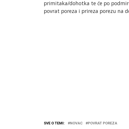
primitaka/dohotka te će po podmire
povrat poreza i prireza porezu na 
SVE O TEMI:
NOVAC
POVRAT POREZA