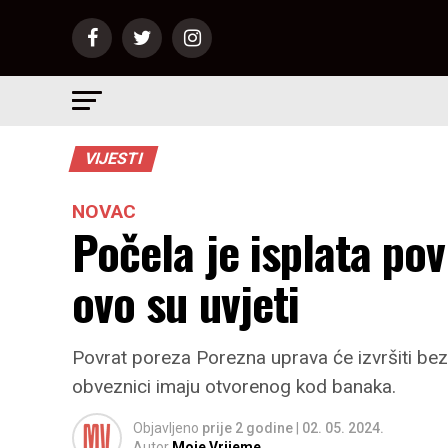
VIJESTI
NOVAC
Počela je isplata po
ovo su uvjeti
Povrat poreza Porezna uprava će izvršiti bez
obveznici imaju otvorenog kod banaka.
Objavljeno
prije 2 godine
|
02. 05. 2024.
Autor
Moje Vrijeme