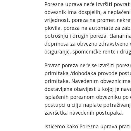
Porezna uprava neće izvršiti povrat
obveznik ima dospjelih, a neplaćen
vrijednost, poreza na promet nekret
plovila, poreza na automate za zab
potrošnju i drugih poreza, članari
doprinosa za obvezno zdravstveno 
osiguranje, spomeničke rente i drug
Povrat poreza neće se izvršiti pore
primitaka /dohodaka provode postu
primitaka. Navedenim obveznicima ne
dostavljena obavijest u kojoj je n
isplaćenih poreznom obvezniku po
postupci u cilju naplate potraživanja
završetka navedenih postupaka.
Ističemo kako Porezna uprava prati 