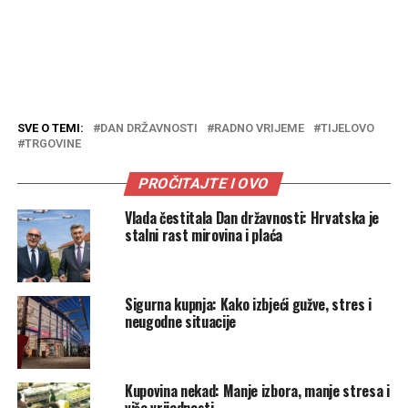
SVE O TEMI:
DAN DRŽAVNOSTI
RADNO VRIJEME
TIJELOVO
TRGOVINE
PROČITAJTE I OVO
Vlada čestitala Dan državnosti: Hrvatska je
stalni rast mirovina i plaća
Sigurna kupnja: Kako izbjeći gužve, stres i
neugodne situacije
Kupovina nekad: Manje izbora, manje stresa i
više vrijednosti