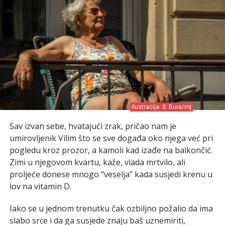
ilustracija: S. Bura/mj
Sav izvan sebe, hvatajući zrak, pričao nam je
umirovljenik Vilim što se sve događa oko njega već pri
pogledu kroz prozor, a kamoli kad izađe na balkončić.
Zimi u njegovom kvartu, kaže, vlada mrtvilo, ali
proljeće donese mnogo “veselja” kada susjedi krenu u
lov na vitamin D.
Iako se u jednom trenutku čak ozbiljno požalio da ima
slabo srce i da ga susjede znaju baš uznemiriti,