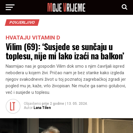
POVJERLJIVO
HVATAJU VITAMIN D
Vilim (69): ‘Susjede se sunčaju u
toplesu, nije mi lako izaći na balkon’
Nasmijao nas je gospodin Vilim dok smo s njim čavrljali ispred
nebodera u kojem živi. Pričao nam je bez stanke kako izgleda
njegov svakodnevni život u toj poznatoj zagrebačkoj zgradi jer
pogled mu je, kaže, vrlo živopisan. Ne muče ga samo golubovi,
već i susjede u toplesu.
Objavljeno
prije 2 godine
|
13. 05. 2024.
Autor
Lana Tilen