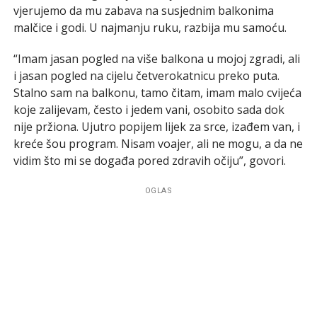
vjerujemo da mu zabava na susjednim balkonima
malčice i godi. U najmanju ruku, razbija mu samoću.
“Imam jasan pogled na više balkona u mojoj zgradi, ali
i jasan pogled na cijelu četverokatnicu preko puta.
Stalno sam na balkonu, tamo čitam, imam malo cvijeća
koje zalijevam, često i jedem vani, osobito sada dok
nije pržiona. Ujutro popijem lijek za srce, izađem van, i
kreće šou program. Nisam voajer, ali ne mogu, a da ne
vidim što mi se događa pored zdravih očiju”, govori.
OGLAS