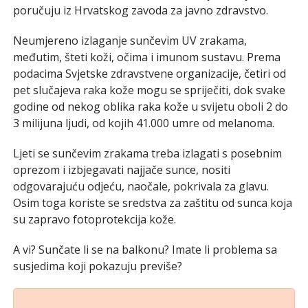
poručuju iz Hrvatskog zavoda za javno zdravstvo.
Neumjereno izlaganje sunčevim UV zrakama,
međutim, šteti koži, očima i imunom sustavu. Prema
podacima Svjetske zdravstvene organizacije, četiri od
pet slučajeva raka kože mogu se spriječiti, dok svake
godine od nekog oblika raka kože u svijetu oboli 2 do
3 milijuna ljudi, od kojih 41.000 umre od melanoma.
Ljeti se sunčevim zrakama treba izlagati s posebnim
oprezom i izbjegavati najjače sunce, nositi
odgovarajuću odjeću, naočale, pokrivala za glavu.
Osim toga koriste se sredstva za zaštitu od sunca koja
su zapravo fotoprotekcija kože.
A vi? Sunčate li se na balkonu? Imate li problema sa
susjedima koji pokazuju previše?