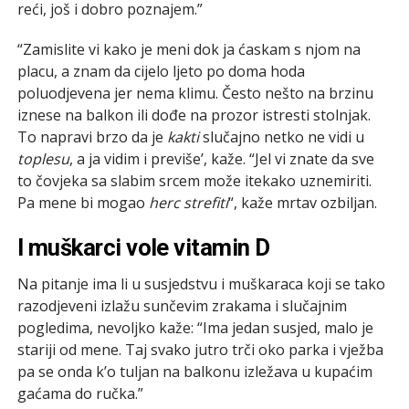
reći, još i dobro poznajem.”
“Zamislite vi kako je meni dok ja ćaskam s njom na
placu, a znam da cijelo ljeto po doma hoda
poluodjevena jer nema klimu. Često nešto na brzinu
iznese na balkon ili dođe na prozor istresti stolnjak.
To napravi brzo da je
kakti
slučajno netko ne vidi u
toplesu
, a ja vidim i previše’, kaže. “Jel vi znate da sve
to čovjeka sa slabim srcem može itekako uznemiriti.
Pa mene bi mogao
herc
strefiti
“, kaže mrtav ozbiljan.
I muškarci vole vitamin D
Na pitanje ima li u susjedstvu i muškaraca koji se tako
razodjeveni izlažu sunčevim zrakama i slučajnim
pogledima, nevoljko kaže: “Ima jedan susjed, malo je
stariji od mene. Taj svako jutro trči oko parka i vježba
pa se onda k’o tuljan na balkonu izležava u kupaćim
gaćama do ručka.”