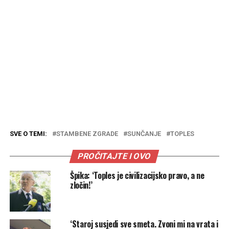
SVE O TEMI:
STAMBENE ZGRADE
SUNČANJE
TOPLES
PROČITAJTE I OVO
Špika: ‘Toples je civilizacijsko pravo, a ne
zločin!’
‘Staroj susjedi sve smeta. Zvoni mi na vrata i