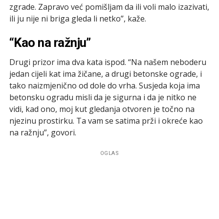
zgrade. Zapravo već pomišljam da ili voli malo izazivati,
ili ju nije ni briga gleda li netko”, kaže.
“Kao na ražnju”
Drugi prizor ima dva kata ispod. “Na našem neboderu
jedan cijeli kat ima žičane, a drugi betonske ograde, i
tako naizmjenično od dole do vrha. Susjeda koja ima
betonsku ogradu misli da je sigurna i da je nitko ne
vidi, kad ono, moj kut gledanja otvoren je točno na
njezinu prostirku. Ta vam se satima prži i okreće kao
na ražnju”, govori.
OGLAS