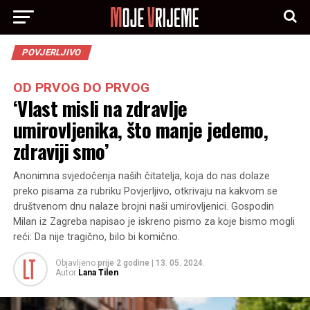
POVJERLJIVO
OD PRVOG DO PRVOG
‘Vlast misli na zdravlje
umirovljenika, što manje jedemo,
zdraviji smo’
Anonimna svjedočenja naših čitatelja, koja do nas dolaze
preko pisama za rubriku Povjerljivo, otkrivaju na kakvom se
društvenom dnu nalaze brojni naši umirovljenici. Gospodin
Milan iz Zagreba napisao je iskreno pismo za koje bismo mogli
reći: Da nije tragično, bilo bi komično.
Objavljeno
prije 2 godine
|
13. 05. 2024.
Autor
Lana Tilen