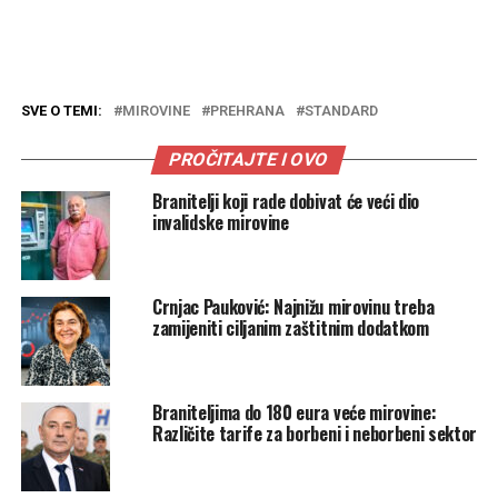
SVE O TEMI:
MIROVINE
PREHRANA
STANDARD
PROČITAJTE I OVO
Branitelji koji rade dobivat će veći dio
invalidske mirovine
Crnjac Pauković: Najnižu mirovinu treba
zamijeniti ciljanim zaštitnim dodatkom
Braniteljima do 180 eura veće mirovine:
Različite tarife za borbeni i neborbeni sektor