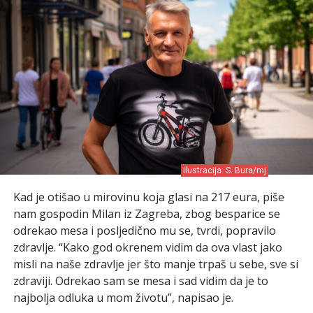
ilustracija: S. Bura/mj
Kad je otišao u mirovinu koja glasi na 217 eura, piše
nam gospodin Milan iz Zagreba, zbog besparice se
odrekao mesa i posljedično mu se, tvrdi, popravilo
zdravlje. “Kako god okrenem vidim da ova vlast jako
misli na naše zdravlje jer što manje trpaš u sebe, sve si
zdraviji. Odrekao sam se mesa i sad vidim da je to
najbolja odluka u mom životu”, napisao je.