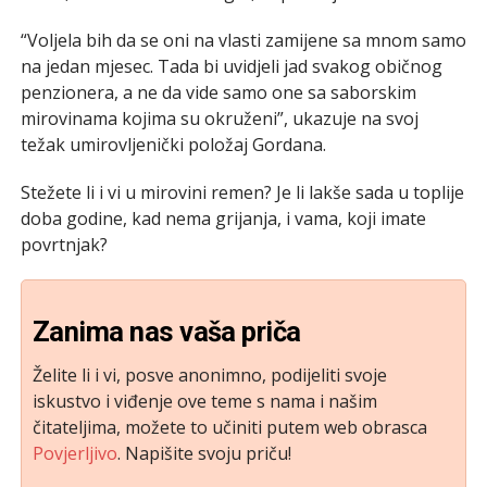
“Voljela bih da se oni na vlasti zamijene sa mnom samo
na jedan mjesec. Tada bi uvidjeli jad svakog običnog
penzionera, a ne da vide samo one sa saborskim
mirovinama kojima su okruženi”, ukazuje na svoj
težak umirovljenički položaj Gordana.
Stežete li i vi u mirovini remen? Je li lakše sada u toplije
doba godine, kad nema grijanja, i vama, koji imate
povrtnjak?
Zanima nas vaša priča
Želite li i vi, posve anonimno, podijeliti svoje
iskustvo i viđenje ove teme s nama i našim
čitateljima, možete to učiniti putem web obrasca
Povjerljivo
. Napišite svoju priču!