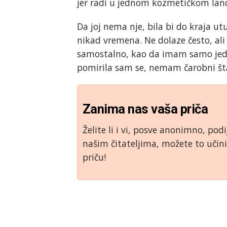
jer radi u jednom kozmetičkom lan
Da joj nema nje, bila bi do kraja u
nikad vremena. Ne dolaze često, ali
samostalno, kao da imam samo jednu 
pomirila sam se, nemam čarobni šta
Zanima nas vaša priča
Želite li i vi, posve anonimno, podi
našim čitateljima, možete to uči
priču!