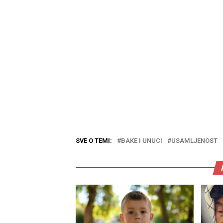
SVE O TEMI:
BAKE I UNUCI
USAMLJENOST