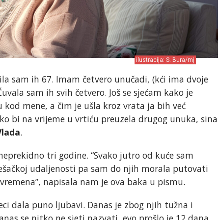
ilustracija: S. Bura/mj
ila sam ih 67. Imam četvero unučadi, (kći ima dvoje
 Čuvala sam ih svih četvero. Još se sjećam kako je
 kod mene, a čim je ušla kroz vrata ja bih već
 bi na vrijeme u vrtiću preuzela drugog unuka, sina
Vlada
.
neprekidno tri godine. “Svako jutro od kuće sam
ješačkoj udaljenosti pa sam do njih morala putovati
 vremena”, napisala nam je ova baka u pismu.
jeci dala puno ljubavi. Danas je zbog njih tužna i
nas se nitko ne sjeti nazvati, evo prošlo je 12 dana