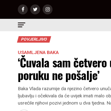
POVJERLJIVO
USAMLJENA BAKA
‘Čuvala sam četvero 
poruku ne pošalje’
Baka Vlada razumije da njezino četvero unučadi
ljubavlju i očekivala da će uvijek imati malo o
usrećile njihovi pozivi jednom u dva tjedna. Na