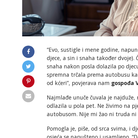
“Evo, sustigle i mene godine, napun
djece, a sin i snaha također dvoje).
snaha nakon posla dolazila po djecu
spremna trčala prema autobusu kako
od kćeri”, povjerava nam
gospođa 
Najmlađe unuče čuvala je najduže, 
odlazila u pola pet. Ne živimo na p
autobusom. Nije mi žao ni truda ni
Pomogla je, piše, od srca svima, i d
osjeća se napušteno i usamljeno. “Da