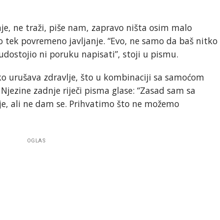
nje, ne traži, piše nam, zapravo ništa osim malo
o tek povremeno javljanje. “Evo, ne samo da baš nitko
 udostojio ni poruku napisati”, stoji u pismu.
lako urušava zdravlje, što u kombinaciji sa samoćom
Njezine zadnje riječi pisma glase: “Zasad sam sa
lje, ali ne dam se. Prihvatimo što ne možemo
OGLAS