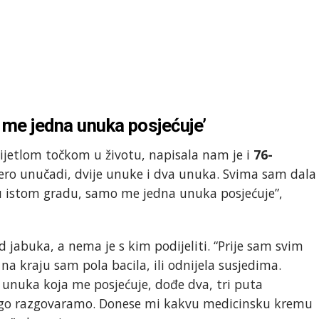
 me jedna unuka posjećuje’
vijetlom točkom u životu, napisala nam je i
76-
ero unučadi, dvije unuke i dva unuka. Svima sam dala
o u istom gradu, samo me jedna unuka posjećuje”,
od jabuka, a nema je s kim podijeliti. “Prije sam svim
na kraju sam pola bacila, ili odnijela susjedima.
a unuka koja me posjećuje, dođe dva, tri puta
ugo razgovaramo. Donese mi kakvu medicinsku kremu