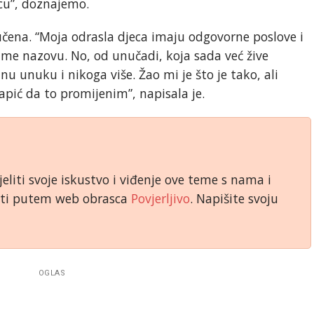
cu”, doznajemo.
tučena. “Moja odrasla djeca imaju odgovorne poslove i
 me nazovu. No, od unučadi, koja sada već žive
unuku i nikoga više. Žao mi je što je tako, ali
pić da to promijenim”, napisala je.
jeliti svoje iskustvo i viđenje ove teme s nama i
niti putem web obrasca
Povjerljivo
. Napišite svoju
OGLAS