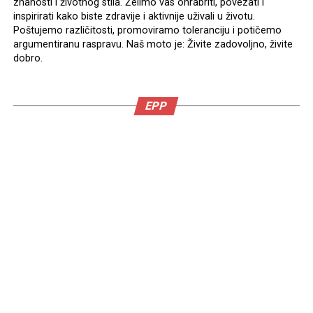
znanosti i životnog stila. Želimo vas ohrabriti, povezati i
inspirirati kako biste zdravije i aktivnije uživali u životu.
Poštujemo različitosti, promoviramo toleranciju i potičemo
argumentiranu raspravu. Naš moto je: Živite zadovoljno, živite
dobro.
EPP