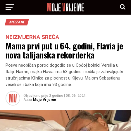
MOZAIK
NEIZMJERNA SREĆA
Mama prvi put u 64. godini, Flavia je
nova talijanska rekorderka
Posve neobičan porod dogodio se u Općoj bolnici Versilia u
Italiji. Naime, majka Flavia ima 63 godine i rodila je zahvaljujući
stručnjacima Klinike za plodnost u Kijevu. Malom Sebastianu
veseli se i baka koja ima 93 godine.
Objavljeno
prije 2 godine
|
08. 06. 2024.
Autor
Moje Vrijeme