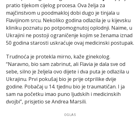
pratio tijekom cijelog procesa. Ova želja za
majčinstvom u poodmakloj dobi dugo je tinjala u
Flavijinom srcu. Nekoliko godina odlazila je u kijevsku
kliniku poznatu po potpomognutoj oplodnji. Naime, u
Ukrajini ne postoji ograničenje kojim se ženama iznad
50 godina starosti uskraćuje ovaj medicinski postupak.
Trudnoća je protekla mirno, kaže ginekolog.
“Naravno, bio sam zabrinut, ali Flavia je dala sve od
sebe, silno je željela ovo dijete i dva puta je odlazila u
Ukrajinu. Prvi pokušaj bio je prije otprilike dvije
godine. Pobačaj u 14. tjednu bio je traumatičan. I ja
sam na početku imao puno ljudskih i medicinskih
dvojbi”, prisjetio se Andrea Marsili.
OGLAS