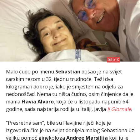
foto: X
Malo čudo po imenu
Sebastian
došao je na svijet
carskim rezom u 32. tjednu trudnoće. Teži dva
kilograma i dobro je, iako je smješten na odjelu za
nedonoščad. Nema tu ništa čudno, osim činjenice da je
mama
Flavia Alvaro
, koja će u listopadu napuniti 64
godine, sada najstarija rodilja u Italiji, javlja
Il Giornale
.
“Presretna sam”, bile su Flavijine riječi koje je
izgovorila čim je na svijet donijela malog Sebastiana uz
veliku pomoć ginekologa
Andree Marsilija
koji ju je