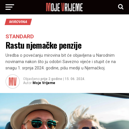
MIROVINA
STANDARD
Rastu njemačke penzije
Uredba o povećanju mirovina bit će objavljena u Narodnim
novinama nakon što ju odobri Savezno vijeće i stupit će na
snagu 1. srpnja 2024. godine, pišu mediji u Njemačkoj.
Objavljeno
prije 2 godine
|
15. 06. 2024.
Autor
Moje Vrijeme