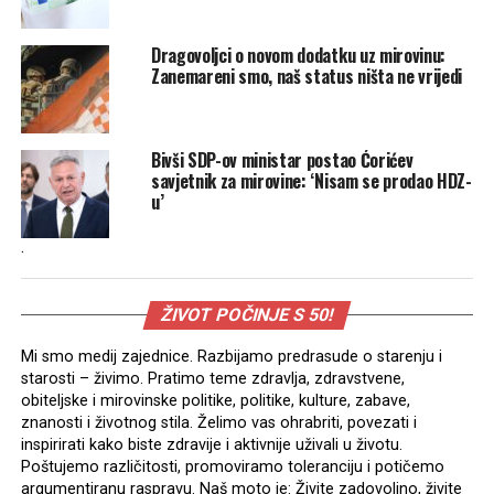
Dragovoljci o novom dodatku uz mirovinu:
Zanemareni smo, naš status ništa ne vrijedi
Bivši SDP-ov ministar postao Ćorićev
savjetnik za mirovine: ‘Nisam se prodao HDZ-
u’
.
ŽIVOT POČINJE S 50!
Mi smo medij zajednice. Razbijamo predrasude o starenju i
starosti – živimo. Pratimo teme zdravlja, zdravstvene,
obiteljske i mirovinske politike, politike, kulture, zabave,
znanosti i životnog stila. Želimo vas ohrabriti, povezati i
inspirirati kako biste zdravije i aktivnije uživali u životu.
Poštujemo različitosti, promoviramo toleranciju i potičemo
argumentiranu raspravu. Naš moto je: Živite zadovoljno, živite