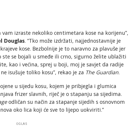
da vam izraste nekoliko centimetara kose na korijenu”,
el Douglas
. “Tko može izdržati, najjednostavnije je
 krajeve kose. Bezbolnije je to naravno za plavuše jer
 ste se bojali u smeđe ili crno, sigurno želite ublažiti
te, kao i većina, sprej u boji, moj je savjet da radije
ne isušuje toliko kosu”, rekao je za
The Guardian
.
obojene u sijedu kosu, kojem je pribjegla i glumica
njava frizer slavnih, riječ je o stapanju sa sijedima.
age
odličan su način za stapanje sijedih s osnovnom
ova oko lica koji će sve to lijepo uokviriti.”
OGLAS