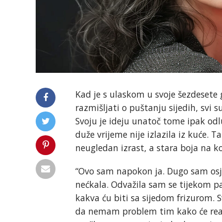
Kad je s ulaskom u svoje šezdesete
razmišljati o puštanju sijedih, svi s
Svoju je ideju unatoč tome ipak odlu
duže vrijeme nije izlazila iz kuće. T
neugledan izrast, a stara boja na k
“Ovo sam napokon ja. Dugo sam osje
nećkala. Odvažila sam se tijekom p
kakva ću biti sa sijedom frizurom. S
da nemam problem tim kako će reagi