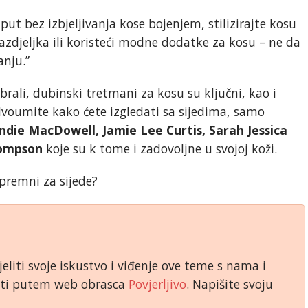
 put bez izbjeljivanja kose bojenjem, stilizirajte kosu
azdjeljka ili koristeći modne dodatke za kosu – ne da
anju.”
abrali, dubinski tretmani za kosu su ključni, kao i
 dvoumite kako ćete izgledati sa sijedima, samo
ndie MacDowell, Jamie Lee Curtis, Sarah Jessica
hompson
koje su k tome i zadovoljne u svojoj koži.
 spremni za sijede?
jeliti svoje iskustvo i viđenje ove teme s nama i
niti putem web obrasca
Povjerljivo
. Napišite svoju