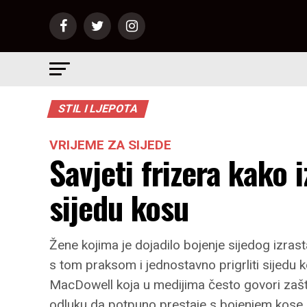
STIL I LJEPOTA
VRIJEME ZA SIJEDE
Savjeti frizera kako 
sijedu kosu
Žene kojima je dojadilo bojenje sijedog izrast
s tom praksom i jednostavno prigrliti sijedu 
MacDowell koja u medijima često govori zašto 
odluku da potpuno prestaje s bojenjem kose.