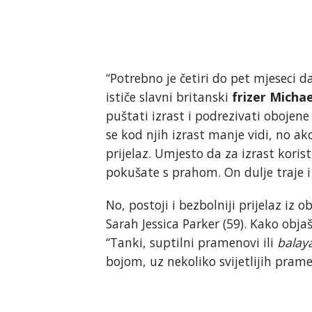
“Potrebno je četiri do pet mjeseci 
ističe slavni britanski
frizer Micha
puštati izrast i podrezivati obojene
se kod njih izrast manje vidi, no ako
prijelaz. Umjesto da za izrast koristi
pokušate s prahom. On dulje traje i 
No, postoji i bezbolniji prijelaz iz 
Sarah Jessica Parker (59). Kako objaš
“Tanki, suptilni pramenovi ili
balay
bojom, uz nekoliko svijetlijih pramen