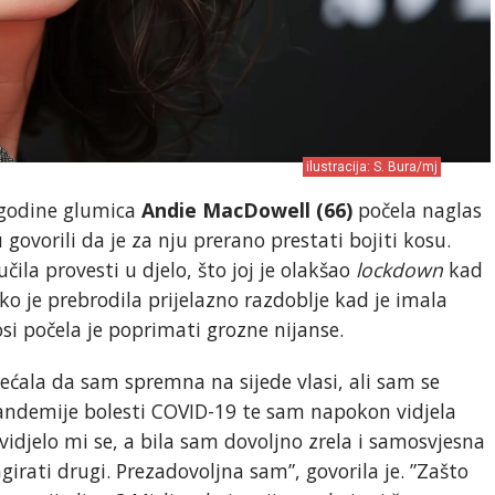
ilustracija: S. Bura/mj
 godine glumica
Andie MacDowell (66)
počela naglas
u govorili da je za nju prerano prestati bojiti kosu.
čila provesti u djelo, što joj je olakšao
lockdown
kad
ako je prebrodila prijelazno razdoblje kad je imala
osi počela je poprimati grozne nijanse.
ćala da sam spremna na sijede vlasi, ali sam se
andemije bolesti COVID-19 te sam napokon vidjela
vidjelo mi se, a bila sam dovoljno zrela i samosvjesna
rati drugi. Prezadovoljna sam”, govorila je. ”Zašto