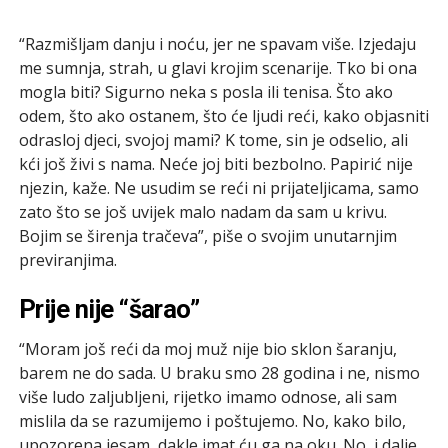
“Razmišljam danju i noću, jer ne spavam više. Izjedaju
me sumnja, strah, u glavi krojim scenarije. Tko bi ona
mogla biti? Sigurno neka s posla ili tenisa. Što ako
odem, što ako ostanem, što će ljudi reći, kako objasniti
odrasloj djeci, svojoj mami? K tome, sin je odselio, ali
kći još živi s nama. Neće joj biti bezbolno. Papirić nije
njezin, kaže. Ne usudim se reći ni prijateljicama, samo
zato što se još uvijek malo nadam da sam u krivu.
Bojim se širenja tračeva”, piše o svojim unutarnjim
previranjima.
Prije nije “šarao”
“Moram još reći da moj muž nije bio sklon šaranju,
barem ne do sada. U braku smo 28 godina i ne, nismo
više ludo zaljubljeni, rijetko imamo odnose, ali sam
mislila da se razumijemo i poštujemo. No, kako bilo,
upozorena jesam, dakle imat ću ga na oku. No, i dalje