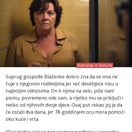
ilustracija: S. Bura/mj
Suprug gospođe Blaženke dobro zna da se ona ne
čuje s njegovim roditeljima jer već desetljeće nisu u
najboljim odnosima. On k njima na selo, piše nam
pismu, povremeno ode sam, a rijetko mu se priključi i
netko od njihovih dvoje djece. Ovaj put rekao joj je da
će ostati dva dana, jer 78-godišnjem ocu mora pomoći
oko kuće i vrta.
“Dva tjedna nakon tog njegovog odlaska i povratka