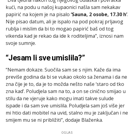
kući, na podu u našoj kupaonici našla sam nekakav
papirić na kojem je na pisalo
‘Sauna, 2 osobe, 17.30 h’
.
Nije pisao datum, ali je ispalo na pod pokraj prljavog
rublja i mislim da bi to mogao papirić baš od tog
vikenda kad je rekao da ide k roditeljima”, iznosi nam
svoje sumnje.
“Jesam li sve umislila?”
“Nemam dokaze. Suočila sam se s njim. Kaže da ima
previše godina da bi se vukao okolo sa ženama i da ne
zna čije je to, da je to možda nešto naše ‘staro od tko
zna kad’. Poludjela sam na to, a on se cinično smijao u
stilu da ne vjeruje kako mogu imati takve sulude
ispade i da sam sve umislila. Poludjela sam još više jer
mi htio dati mobitel na uvid, stalno mu je zaključan i ne
smijem mu se ni približiti”, dodaje Blaženka.
OGLAS