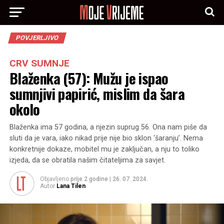
POVJERLJIVO
CRV SUMNJE
Blaženka (57): Mužu je ispao
sumnjivi papirić, mislim da šara
okolo
Blaženka ima 57 godina, a njezin suprug 56. Ona nam piše da
sluti da je vara, iako nikad prije nije bio sklon ‘šaranju’. Nema
konkretnije dokaze, mobitel mu je zaključan, a nju to toliko
izjeda, da se obratila našim čitateljima za savjet.
Objavljeno
prije 2 godine
|
26. 07. 2024.
Autor
Lana Tilen