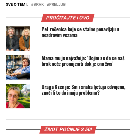
SVE O TEMI:
BRAK
PRELJUB
PROČITAJTE I OVO
Pet rečenica koje se stalno ponavljaju u
nezdravim vezama
Mama mu je najvažnija: ‘Bojim se da se naš
brak neće promijeniti dok je ona živa’
Draga Ksenija: Sin i snaha ljetuju odvojeno,
znači li to da imaju problema?
.
ŽIVOT POČINJE S 50!