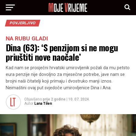
POVJERLJIVO
NA RUBU GLADI
Dina (63): ‘S penzijom si ne mogu
priuštiti nove naočale’
Kad nam se prosječni hrvatski umirovljenik požali da mu petsto
eura penzije nije dovoljno za mjesečne potrebe, jave nam se
brojni naši čitatelji koji primaju i dvostruko manji iznos.
Neimaštini ovaj put svjedoče umirovljenice Dina i Ana.
Objavljeno
prije 2 godine
|
10. 07. 2024.
Autor
Lana Tilen