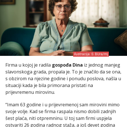
ilustracija: S. BUra/mj
Firma u kojoj je radila
gospođa Dina
iz jednog manjeg
slavonskoga grada, propala je. To je značilo da se ona,
s obzirom na njezine godine i ponudu poslova, našla u
situaciji kada je bila primorana pristati na
prijevremenu mirovinu.
“Imam 63 godine i u prijevremenoj sam mirovini mimo
svoje volje. Kad se firma raspala nismo dobili zadnjih
šest plaća, niti otpremninu. U toj sam firmi uspjela
ostvariti 26 godina radnog staža, a još devet godina