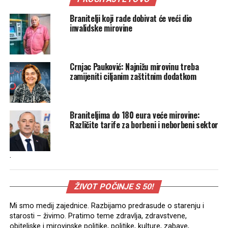
Branitelji koji rade dobivat će veći dio
invalidske mirovine
Crnjac Pauković: Najnižu mirovinu treba
zamijeniti ciljanim zaštitnim dodatkom
Braniteljima do 180 eura veće mirovine:
Različite tarife za borbeni i neborbeni sektor
.
ŽIVOT POČINJE S 50!
Mi smo medij zajednice. Razbijamo predrasude o starenju i
starosti – živimo. Pratimo teme zdravlja, zdravstvene,
obiteljske i mirovinske politike, politike, kulture, zabave,