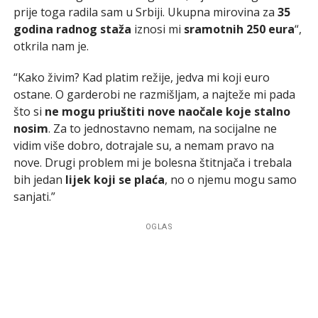
prije toga radila sam u Srbiji. Ukupna mirovina za
35
godina radnog staža
iznosi mi
sramotnih 250 eura
“,
otkrila nam je.
“Kako živim? Kad platim režije, jedva mi koji euro
ostane. O garderobi ne razmišljam, a najteže mi pada
što si
ne mogu priuštiti nove naočale koje stalno
nosim
. Za to jednostavno nemam, na socijalne ne
vidim više dobro, dotrajale su, a nemam pravo na
nove. Drugi problem mi je bolesna štitnjača i trebala
bih jedan
lijek koji se plaća
, no o njemu mogu samo
sanjati.”
OGLAS