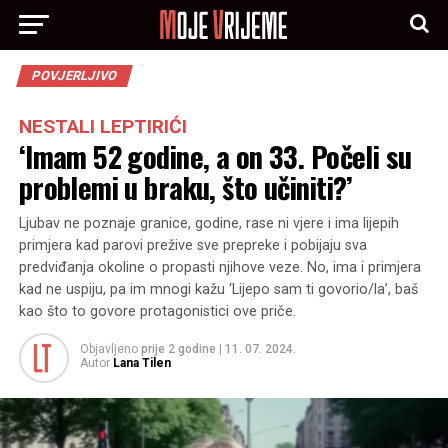
POVJERLJIVO
NESTALI LEPTIRIĆI
‘Imam 52 godine, a on 33. Počeli su
problemi u braku, što učiniti?’
Ljubav ne poznaje granice, godine, rase ni vjere i ima lijepih
primjera kad parovi prežive sve prepreke i pobijaju sva
predviđanja okoline o propasti njihove veze. No, ima i primjera
kad ne uspiju, pa im mnogi kažu ‘Lijepo sam ti govorio/la’, baš
kao što to govore protagonistici ove priče.
Objavljeno
prije 2 godine
|
11. 07. 2024.
Autor
Lana Tilen