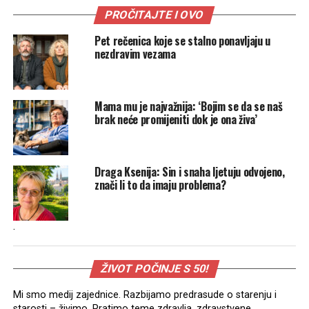
PROČITAJTE I OVO
Pet rečenica koje se stalno ponavljaju u
nezdravim vezama
Mama mu je najvažnija: ‘Bojim se da se naš
brak neće promijeniti dok je ona živa’
Draga Ksenija: Sin i snaha ljetuju odvojeno,
znači li to da imaju problema?
.
ŽIVOT POČINJE S 50!
Mi smo medij zajednice. Razbijamo predrasude o starenju i
starosti – živimo. Pratimo teme zdravlja, zdravstvene,