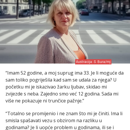
ilustracija: S. Bura/mj
“Imam 52 godine, a moj suprug ima 33. Je li moguće da
sam toliko pogriješila kad sam se udala za njega? U
početku mi je iskazivao žarku ljubav, skidao mi
zvijezde s neba. Zajedno smo već 12 godina. Sada mi
više ne pokazuje ni trunčice pažnje.”
“Totalno se promijenio i ne znam što mi je činiti. Ima li
smisla spašavati vezu s obzirom na razliku u
godinama? Je li uopće problem u godinama, ili se i