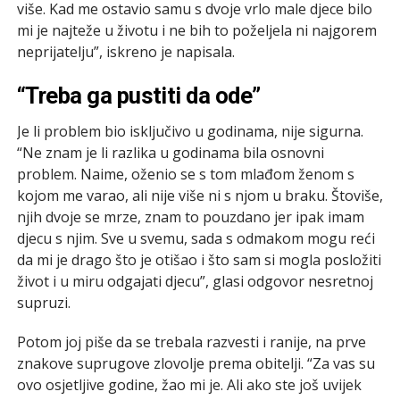
više. Kad me ostavio samu s dvoje vrlo male djece bilo
mi je najteže u životu i ne bih to poželjela ni najgorem
neprijatelju”, iskreno je napisala.
“Treba ga pustiti da ode”
Je li problem bio isključivo u godinama, nije sigurna.
“Ne znam je li razlika u godinama bila osnovni
problem. Naime, oženio se s tom mlađom ženom s
kojom me varao, ali nije više ni s njom u braku. Štoviše,
njih dvoje se mrze, znam to pouzdano jer ipak imam
djecu s njim. Sve u svemu, sada s odmakom mogu reći
da mi je drago što je otišao i što sam si mogla posložiti
život i u miru odgajati djecu”, glasi odgovor nesretnoj
supruzi.
Potom joj piše da se trebala razvesti i ranije, na prve
znakove suprugove zlovolje prema obitelji. “Za vas su
ovo osjetljive godine, žao mi je. Ali ako ste još uvijek