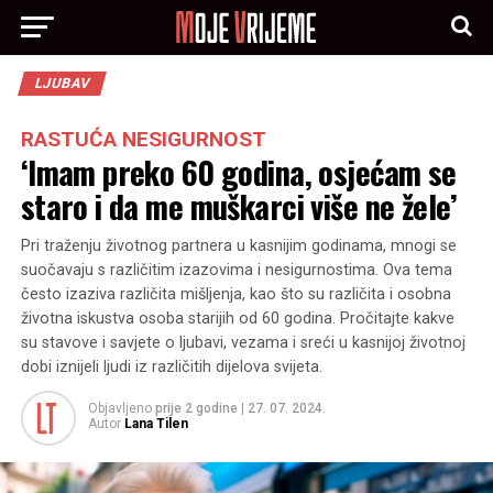
LJUBAV
RASTUĆA NESIGURNOST
‘Imam preko 60 godina, osjećam se
staro i da me muškarci više ne žele’
Pri traženju životnog partnera u kasnijim godinama, mnogi se
suočavaju s različitim izazovima i nesigurnostima. Ova tema
često izaziva različita mišljenja, kao što su različita i osobna
životna iskustva osoba starijih od 60 godina. Pročitajte kakve
su stavove i savjete o ljubavi, vezama i sreći u kasnijoj životnoj
dobi iznijeli ljudi iz različitih dijelova svijeta.
Objavljeno
prije 2 godine
|
27. 07. 2024.
Autor
Lana Tilen