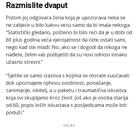
Razmislite dvaput
Potom joj odgovara žena koja je upozorava neka se
ne zalijeće u bilo kakvu vezu samo da bi imala nekoga.
“Statistički gledano, pošteno bi bilo reći da je u dobi od
60 plus godina veća vjerojatnost da ćete ostati sami,
nego kad ste mlađi. No, ako se i dogodi da nikoga ne
nađete, želim vas podsjetiti da su novi odnosi ionako
užasno stresni.”
“Sjetite se samo izazova s kojima se morate suočavati
dok upoznajete njihovu osobnost, ponašanje,
zanimacije, obitelj, a u paketu i traumatična iskustva
koja svi skupljamo kroz život. Još ako je osoba starija
od 60, popis loših iskustava s posljedicama može biti
poduži.”
OGLAS