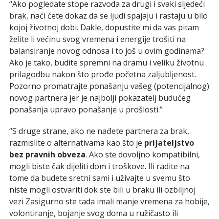
“Ako pogledate stope razvoda za drugi i svaki sljedeći
brak, naći ćete dokaz da se ljudi spajaju i rastaju u bilo
kojoj životnoj dobi. Dakle, dopustite mi da vas pitam
želite li većinu svog vremena i energije trošiti na
balansiranje novog odnosa i to još u ovim godinama?
Ako je tako, budite spremni na dramu i veliku životnu
prilagodbu nakon što prođe početna zaljubljenost.
Pozorno promatrajte ponašanju vašeg (potencijalnog)
novog partnera jer je najbolji pokazatelj budućeg
ponašanja upravo ponašanje u prošlosti.”
“S druge strane, ako ne nađete partnera za brak,
razmislite o alternativama kao što je
prijateljstvo
bez pravnih obveza
. Ako ste dovoljno kompatibilni,
mogli biste čak dijeliti dom i troškove. Ili radite na
tome da budete sretni sami i uživajte u svemu što
niste mogli ostvariti dok ste bili u braku ili ozbiljnoj
vezi Zasigurno ste tada imali manje vremena za hobije,
volontiranje, bojanje svog doma u ružičasto ili