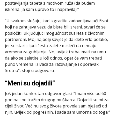
postavljanja tapeta s motivom ruža (da budem
iskrena, ja sam upravo to i napravila).”
“U svakom slučaju, kad izgradite zadovoljavajući život
koji ne zahtijeva vezu da biste bili sretni, stvari će se
posložiti, uključujući mogućnost susreta s životnim
partnerom. Moj najbolji savjet je da idete vrlo polako,
jer se stariji ljudi često zalete misleći da nemaju
vremena za gubljenje. No, uvijek treba imati na umu
da ako se zaletite u loš odnos, opet će vam trebati
puno vremena i živaca za razdvajanje i oporavak.
Sretno”, stoji u odgovoru.
“Meni su dojadili”
Još jedan konkretan odgovor glasi:
“Imam više od 60
godina i ne tražim drugog muškarca. Dojadili su mi za
cijeli život. Većinu svog života provela sam bježeći od
njih, uvijek od pogrešnih, i sada sam umorna od toga.”