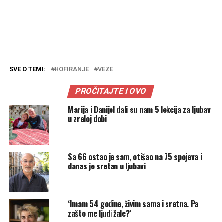
SVE O TEMI:
HOFIRANJE
VEZE
PROČITAJTE I OVO
Marija i Danijel dali su nam 5 lekcija za ljubav
u zreloj dobi
Sa 66 ostao je sam, otišao na 75 spojeva i
danas je sretan u ljubavi
‘Imam 54 godine, živim sama i sretna. Pa
zašto me ljudi žale?’