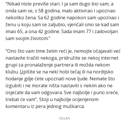
“Nikad niste previše stari. I ja sam dugo bio sam, a
onda sam se, s 58 godina, malo aktivirao i upoznao
nekoliko žena. Sa 62 godine napokon sam upoznao i
ženu u koju sam se zaljubio, vjenčali smo se kad sam
imao 65, a ona 42 godine. Sada imam 77 i zadovoljan
sam svojim životom.”
“Ono što vam time želim reći je, nemojte očajavati već
nastavite tražiti nekoga, pridružite se nekoj internet
grupi za pronalaženje partnera ili možda nekom
klubu.
U
pišite se na neki hobi tečaj ili na nordijsko
hodanje gdje ćete upoznati nove ljude. Nemate što
izgubiti i ne morate ništa nastaviti s nekim ako ne
osjećate da vam odgovara. Sve najbolje i puno sreće,
trebat će vam”, Stoji u najbolje ocijenjenom
komentaru iz pera jednog muškarca.
OGLAS