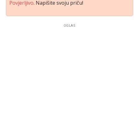
Povjerljivo
. Napišite svoju priču!
OGLAS