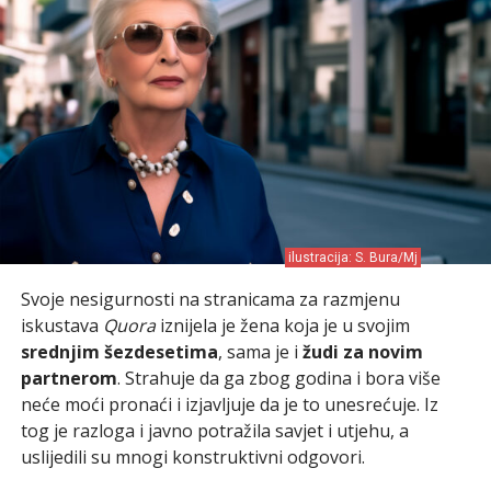
ilustracija: S. Bura/Mj
Svoje nesigurnosti na stranicama za razmjenu
iskustava
Quora
iznijela je žena koja je u svojim
srednjim šezdesetima
, sama je i
žudi za novim
partnerom
. Strahuje da ga zbog godina i bora više
neće moći pronaći i izjavljuje da je to unesrećuje. Iz
tog je razloga i javno potražila savjet i utjehu, a
uslijedili su mnogi konstruktivni odgovori.