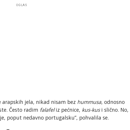
OGLAS
e arapskih jela, nikad nisam bez
hummusa
, odnosno
ste. Često radim
falafel
iz pećnice,
kus-kus
i slično. No,
e, poput nedavno portugalsku”, pohvalila se.