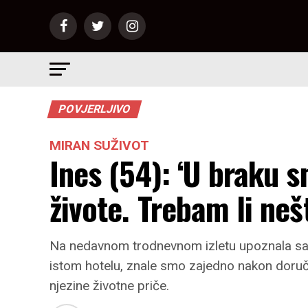
POVJERLJIVO
MIRAN SUŽIVOT
Ines (54): ‘U braku s
živote. Trebam li neš
Na nedavnom trodnevnom izletu upoznala sam 
istom hotelu, znale smo zajedno nakon doručk
njezine životne priče.