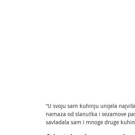
“U svoju sam kuhinju unijela najviš
namaza od slanutka i sezamove pa
savladala sam i mnoge druge kuhinj