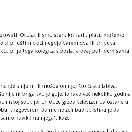
tovati. Otplatili smo stan, kći radi, plaću možemo
o si priuštim otići negdje barem dva ili tri puta
 kći, prije toga kolegica s posla, a ovaj put idem sama
e ide s njom, ili možda on njoj što često izbiva,
 nije ni briga tko je gdje, ionako već nekoliko godina
 i istoj sobi, jer on duže gleda televizor pa ostane u
obu, s izgovorom da me ne želi buditi. Istina je da
samo navikli na njega”, kaže.
, upitam je, a ona kaže da na trenutke pomisli da ovo