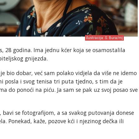
ilustracija: S. Bura/mj
es, 28 godina. Ima jednu kćer koja se osamostalila
obiteljskog gnijezda.
ije bio dobar, već sam polako vidjela da više ne idemo
i posla i svog tenisa tri puta tjedno, s tim da je
ima do ponoći na piću. Ja sam se pak uz svoj posao sve
, bavi se fotografijom, a sa svakog putovanja donese
la. Ponekad, kaže, pozove kći i njezinog dečka ili