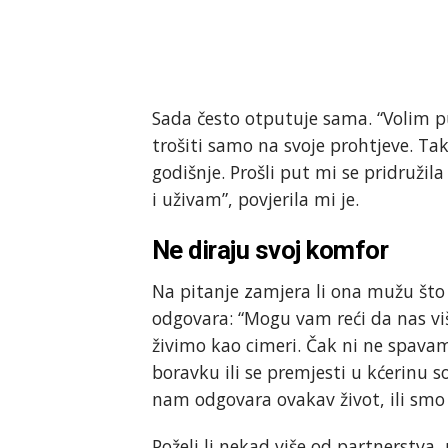
Sada često otputuje sama. “Volim pu
trošiti samo na svoje prohtjeve. Tak
godišnje. Prošli put mi se pridružila
i uživam”, povjerila mi je.
Ne diraju svoj komfor
Na pitanje zamjera li ona mužu što n
odgovara: “Mogu vam reći da nas više
živimo kao cimeri. Čak ni ne spavamo
boravku ili se premjesti u kćerinu s
nam odgovara ovakav život, ili smo 
Poželi li nekad više od partnerstva