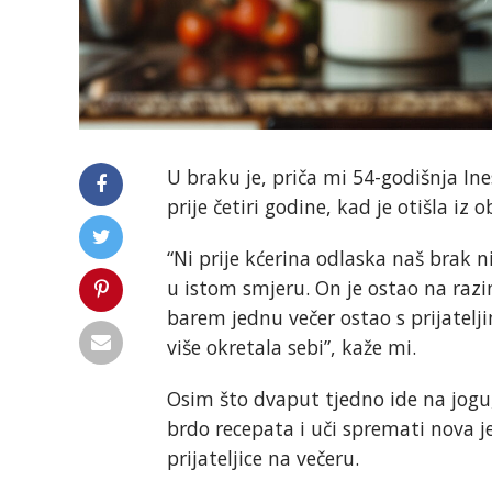
U braku je, priča mi 54-godišnja In
prije četiri godine, kad je otišla iz 
“Ni prije kćerina odlaska naš brak n
u istom smjeru. On je ostao na razin
barem jednu večer ostao s prijatelj
više okretala sebi”, kaže mi.
Osim što dvaput tjedno ide na jogu
brdo recepata i uči spremati nova je
prijateljice na večeru.