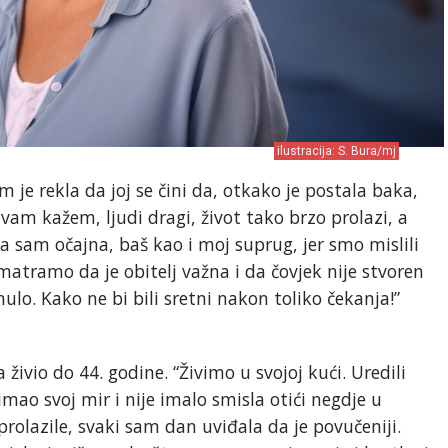
ilustracija: S. Bura/mj
je rekla da joj se čini da, otkako je postala baka,
vam kažem, ljudi dragi, život tako brzo prolazi, a
ila sam očajna, baš kao i moj suprug, jer smo mislili
atramo da je obitelj važna i da čovjek nije stvoren
ulo. Kako ne bi bili sretni nakon toliko čekanja!”
živio do 44. godine. “Živimo u svojoj kući. Uredili
mao svoj mir i nije imalo smisla otići negdje u
rolazile, svaki sam dan uviđala da je povučeniji.