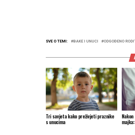
SVE O TEMI:
BAKE I UNUCI
ODGOĐENO RODI
Tri savjeta kako preživjeti praznike
Nakon 
s unucima
majka: