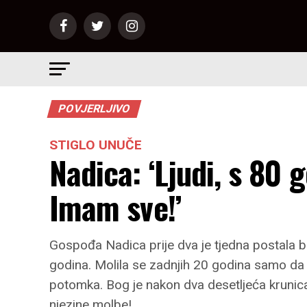
POVJERLJIVO
STIGLO UNUČE
Nadica: ‘Ljudi, s 80
Imam sve!’
Gospođa Nadica prije dva je tjedna postala ba
godina. Molila se zadnjih 20 godina samo da
potomka. Bog je nakon dva desetljeća krunic
njezine molbe!