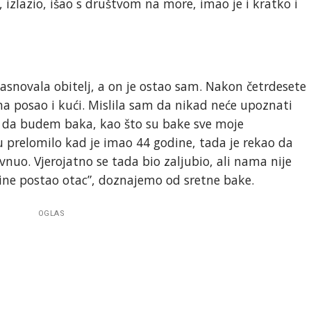
 izlazio, išao s društvom na more, imao je i kratko i
zasnovala obitelj, a on je ostao sam. Nakon četrdesete
 na posao i kući. Mislila sam da nikad neće upoznati
ti da budem baka, kao što su bake sve moje
mu prelomilo kad je imao 44 godine, tada je rekao da
ivnuo. Vjerojatno se tada bio zaljubio, ali nama nije
dine postao otac”, doznajemo od sretne bake.
OGLAS