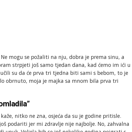
Ne mogu se požaliti na nju, dobra je prema sinu, a
ram strpjeti još samo tjedan dana, kad ćemo im ići u
učili su da će prva tri tjedna biti sami s bebom, to je
lo obrnuto, moja je majka sa mnom bila prva tri
omladila”
kaže, nitko ne zna, osjeća da su je godine pritisle.
š podariti jer mi zdravlje nije najbolje. No, zahvalna
i unuk. Voljela bih se još nekoliko godina poigrati s