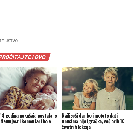
TELJSTVO
PROČITAJTE I OVO
14 godina pokušaja postala je
Najljepši dar koji možete dati
 Neumjesni komentari bole
unucima nije igračka, već ovih 10
životnih lekcija