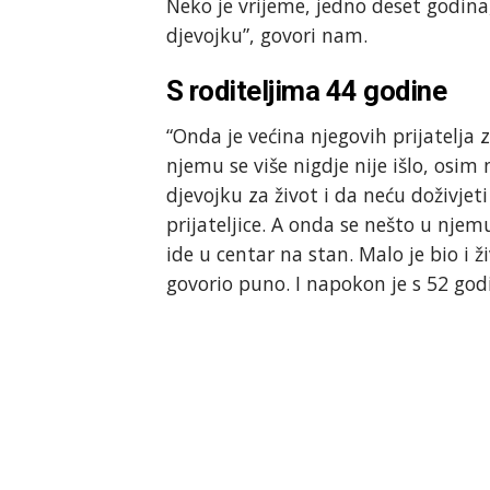
Neko je vrijeme, jedno deset godina,
djevojku”, govori nam.
S roditeljima 44 godine
“Onda je većina njegovih prijatelja 
njemu se više nigdje nije išlo, osim
djevojku za život i da neću doživje
prijateljice. A onda se nešto u nje
ide u centar na stan. Malo je bio i ž
govorio puno. I napokon je s 52 go