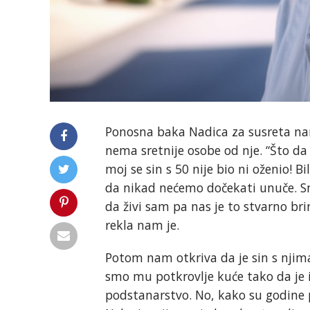
Ponosna baka Nadica za susreta nam 
nema sretnije osobe od nje. “Što da 
moj se sin s 50 nije bio ni oženio! B
da nikad nećemo dočekati unuče. Sm
da živi sam pa nas je to stvarno brin
rekla nam je.
Potom nam otkriva da je sin s njima 
smo mu potkrovlje kuće tako da je i
podstanarstvo. No, kako su godine p