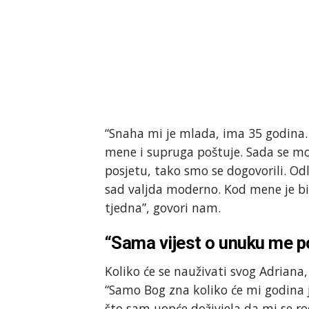
“Snaha mi je mlada, ima 35 godina. 
mene i supruga poštuje. Sada se mo
posjetu, tako smo se dogovorili. Odl
sad valjda moderno. Kod mene je bi
tjedna”, govori nam.
“Sama vijest o unuku me p
Koliko će se nauživati svog Adriana, 
“Samo Bog zna koliko će mi godina jo
što sam uopće doživjela da mi se rod