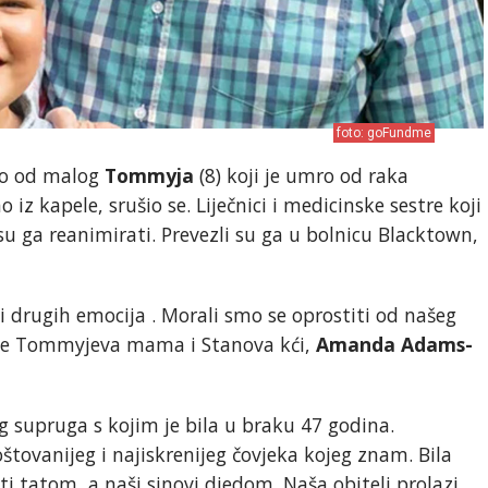
foto: goFundme
tio od malog
Tommyja
(8) koji je umro od raka
iz kapele, srušio se. Liječnici i medicinske sestre koji
su ga reanimirati. Prevezli su ga u bolnicu Blacktown,
 i drugih emocija . Morali smo se oprostiti od našeg
a je Tommyjeva mama i Stanova kći,
Amanda Adams-
 supruga s kojim je bila u braku 47 godina.
oštovanijeg i najiskrenijeg čovjeka kojeg znam. Bila
 tatom, a naši sinovi djedom. Naša obitelj prolazi