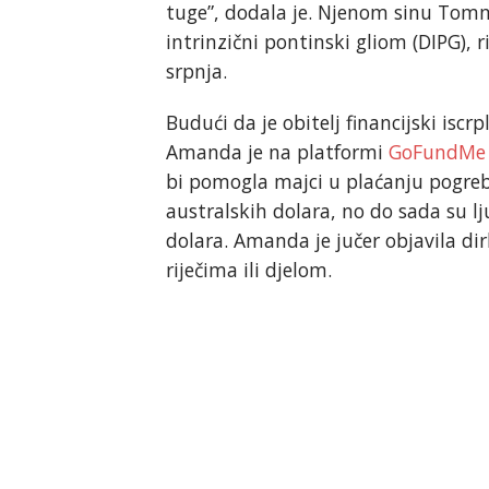
tuge”, dodala je. Njenom sinu Tommy
intrinzični pontinski gliom (DIPG), r
srpnja.
Budući da je obitelj financijski isc
Amanda je na platformi
GoFundM
bi pomogla majci u plaćanju pogreba
australskih dolara, no do sada su lju
dolara. Amanda je jučer objavila dir
riječima ili djelom.