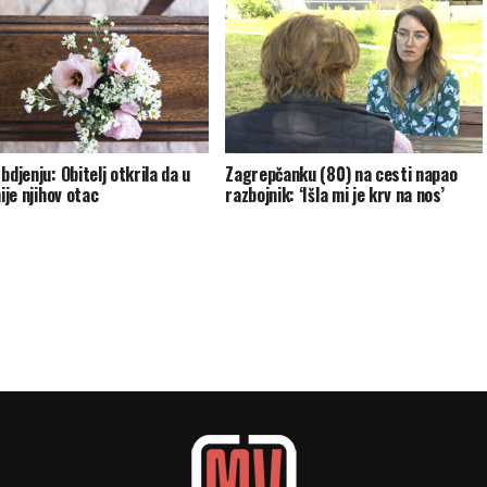
bdjenju: Obitelj otkrila da u
Zagrepčanku (80) na cesti napao
nije njihov otac
razbojnik: ‘Išla mi je krv na nos’