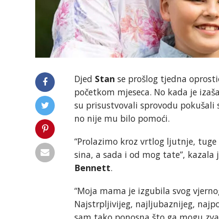
Djed
Stan
se prošlog tjedna opros
početkom mjeseca. No kada je izašao 
su prisustvovali sprovodu pokušali 
no nije mu bilo pomoći.
“Prolazimo kroz vrtlog ljutnje, tuge
sina, a sada i od mog tate”, kazal
Bennett
.
“Moja mama je izgubila svog vjernog
Najstrpljivijeg, najljubaznijeg, najp
sam tako ponosna što ga mogu zvati