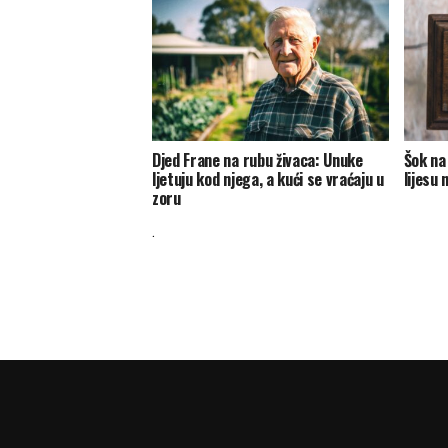
Djed Frane na rubu živaca: Unuke
Šok na 
ljetuju kod njega, a kući se vraćaju u
lijesu 
zoru
.