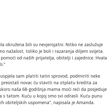
a okružena bili su nevjerojatni. Nitko ne zaslužuje
no nažalost, toliko je boli i razaranja diljem svijeta.
omoći od naših prijatelja, obitelji i zajednice. Hvala
i.”
uspjela sam platiti tatin sprovod, podmiriti neke
 preostali novac ću staviti na otplatu kredita za
skoro naša 68-godišnja mama moći reći da posjeduje
ila s tatom. Kuću u kojoj smo svi odrasli. Kuću punu
etnih obiteljskih uspomena”, napisala je Amanda.