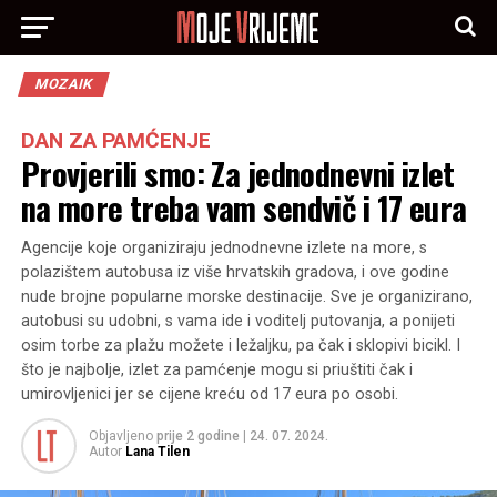
MOZAIK
DAN ZA PAMĆENJE
Provjerili smo: Za jednodnevni izlet
na more treba vam sendvič i 17 eura
Agencije koje organiziraju jednodnevne izlete na more, s
polazištem autobusa iz više hrvatskih gradova, i ove godine
nude brojne popularne morske destinacije. Sve je organizirano,
autobusi su udobni, s vama ide i voditelj putovanja, a ponijeti
osim torbe za plažu možete i ležaljku, pa čak i sklopivi bicikl. I
što je najbolje, izlet za pamćenje mogu si priuštiti čak i
umirovljenici jer se cijene kreću od 17 eura po osobi.
Objavljeno
prije 2 godine
|
24. 07. 2024.
Autor
Lana Tilen