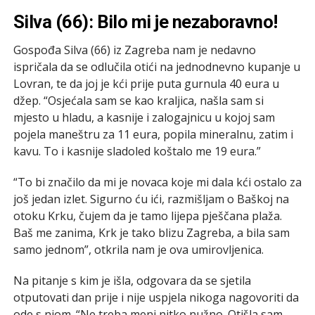
Silva (66): Bilo mi je nezaboravno!
Gospođa Silva (66) iz Zagreba nam je nedavno
ispričala da se odlučila otići na jednodnevno kupanje u
Lovran, te da joj je kći prije puta gurnula 40 eura u
džep. “Osjećala sam se kao kraljica, našla sam si
mjesto u hladu, a kasnije i zalogajnicu u kojoj sam
pojela maneštru za 11 eura, popila mineralnu, zatim i
kavu. To i kasnije sladoled koštalo me 19 eura.”
“To bi značilo da mi je novaca koje mi dala kći ostalo za
još jedan izlet. Sigurno ću ići, razmišljam o Baškoj na
otoku Krku, čujem da je tamo lijepa pješčana plaža.
Baš me zanima, Krk je tako blizu Zagreba, a bila sam
samo jednom”, otkrila nam je ova umirovljenica.
Na pitanje s kim je išla, odgovara da se sjetila
otputovati dan prije i nije uspjela nikoga nagovoriti da
ode s njom. “Ne treba meni nitko nužno. Otišla sam