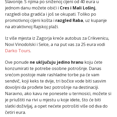
Slavonije. S njima po sniženoj cijeni od 40 eura u
jednom danu možete obići i
Cres i Mali Lošinj
,
razgledi oba gradića i još se okupati. Toliko po
promotivnoj cijeni košta i
razgled Raba
, uz kupanje
na atraktivnoj Rajskoj plaži.
Iz više mjesta iz Zagorja kreće autobus za Crikvenicu,
Novi Vinodolski i Selce, a na put vas za 25 eura vodi
Darko Tours
.
Ove ponude
ne uključuju jedino hranu
koju ćete
konzumirati te potrebe osobne potrošnje. Danas
srećom postoje male rashladne torbe pa će vam
sendvič, koji keks te dvije, tri bočice vode biti sasvim
dovoljni da prođete bez potrošnje na destinaciji.
Naravno, ako kavu ne ponesete u termosici, možete si
je priuštiti na rivi u mjestu u koje idete, što će biti
slatki doživljaj, a opet nećete potrošiti više od dva do
četiri eura.