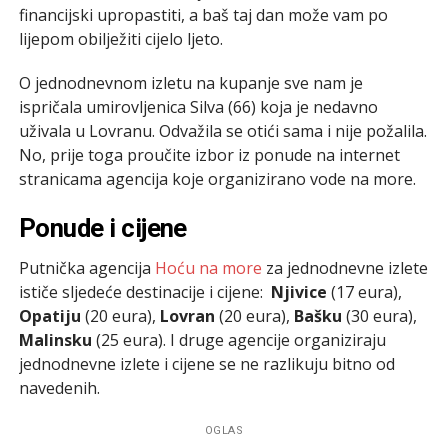
financijski upropastiti, a baš taj dan može vam po
lijepom obilježiti cijelo ljeto.
O jednodnevnom izletu na kupanje sve nam je
ispričala umirovljenica Silva (66) koja je nedavno
uživala u Lovranu. Odvažila se otići sama i nije požalila.
No, prije toga proučite izbor iz ponude na internet
stranicama agencija koje organizirano vode na more.
Ponude i cijene
Putnička agencija
Hoću na more
za jednodnevne izlete
ističe sljedeće destinacije i cijene:
Njivice
(17 eura),
Opatiju
(20 eura),
Lovran
(20 eura),
Bašku
(30 eura),
Malinsku
(25 eura). I druge agencije organiziraju
jednodnevne izlete i cijene se ne razlikuju bitno od
navedenih.
OGLAS