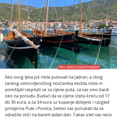
foto: Jared Lisack/Unsplash
Ako ovog ljeta još niste putovali na Jadran, a zbog
tankog umirovljeničkog novčanika možda niste ni
pomišljali raspitati se za cijene puta, za vas smo bacili
oko na ponudu. Budući da se cijene izleta kreću od 17
do 30 eura, a za 34 eura uz kupanje dobijete i razgled
primjerice Pule i Poreča, želimo vas ponukati da se
odvažite otići na barem jedan dan. Takav izlet vas neće