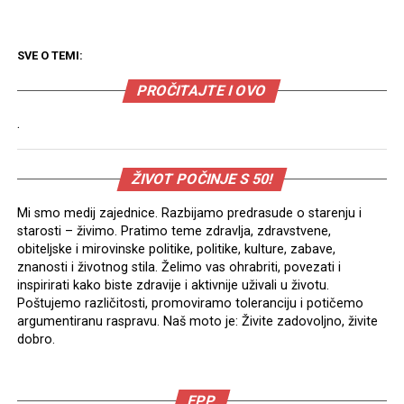
SVE O TEMI:
PROČITAJTE I OVO
.
ŽIVOT POČINJE S 50!
Mi smo medij zajednice. Razbijamo predrasude o starenju i
starosti – živimo. Pratimo teme zdravlja, zdravstvene,
obiteljske i mirovinske politike, politike, kulture, zabave,
znanosti i životnog stila. Želimo vas ohrabriti, povezati i
inspirirati kako biste zdravije i aktivnije uživali u životu.
Poštujemo različitosti, promoviramo toleranciju i potičemo
argumentiranu raspravu. Naš moto je: Živite zadovoljno, živite
dobro.
EPP