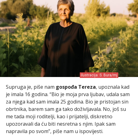
ilustracija: S. Bura/mj
Supruga je, piše nam
gospođa Tereza
, upoznala kad
je imala 16 godina. “Bio je moja prva ljubav, udala sam
za njega kad sam imala 25 godina. Bio je pristojan sin
obrtnika, barem sam ga tako doživljavala. No, još su
me tada moji roditelji, kao i prijatelji, diskretno
upozoravali da ću biti nesretna s njim. Ipak sam
napravila po svom”, piše nam u ispovijesti.