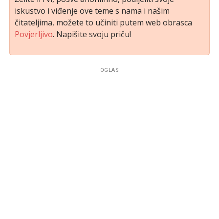
iskustvo i viđenje ove teme s nama i našim
čitateljima, možete to učiniti putem web obrasca
Povjerljivo
. Napišite svoju priču!
OGLAS