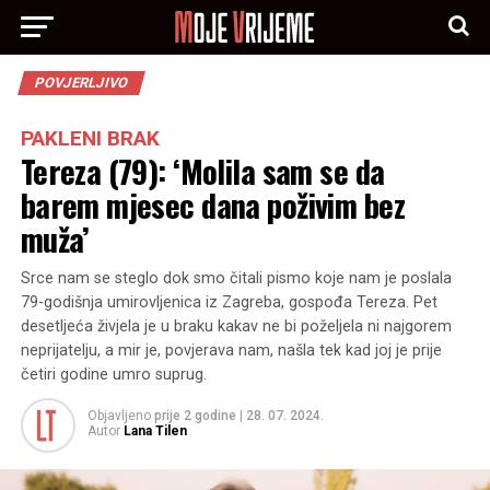
POVJERLJIVO
PAKLENI BRAK
Tereza (79): ‘Molila sam se da
barem mjesec dana poživim bez
muža’
Srce nam se steglo dok smo čitali pismo koje nam je poslala
79-godišnja umirovljenica iz Zagreba, gospođa Tereza. Pet
desetljeća živjela je u braku kakav ne bi poželjela ni najgorem
neprijatelju, a mir je, povjerava nam, našla tek kad joj je prije
četiri godine umro suprug.
Objavljeno
prije 2 godine
|
28. 07. 2024.
Autor
Lana Tilen