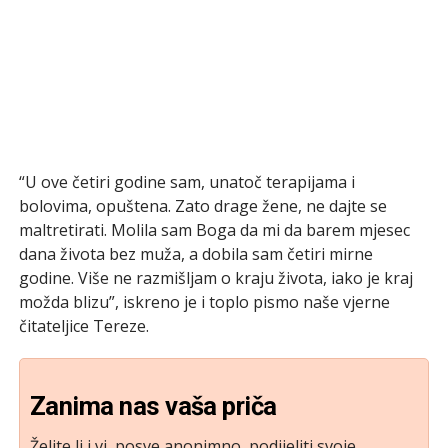
“U ove četiri godine sam, unatoč terapijama i
bolovima, opuštena. Zato drage žene, ne dajte se
maltretirati. Molila sam Boga da mi da barem mjesec
dana života bez muža, a dobila sam četiri mirne
godine. Više ne razmišljam o kraju života, iako je kraj
možda blizu”, iskreno je i toplo pismo naše vjerne
čitateljice Tereze.
Zanima nas vaša priča
Želite li i vi, posve anonimno, podijeliti svoje