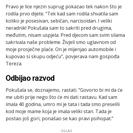
Pravo je lice njezin suprug pokazao tek nakon što je
rodila prvo dijete. “Tek kad sam rodila shvatila sam
koliko je posesivan, sebičan, narcisoidan. I veliki
neradnik! Pokušala sam to sakriti pred drugima,
međutim, nisam uspjela. Pred djecom sam svim silama
sakrivala naše probleme. Živjeli smo uglavnom od
moje prosječne plaće. On je mijenjao automobile i
kupovao si skupu odjeću”, povjerava nam gospođa
Tereza.
Odbijao razvod
Pokušala se, doznajemo, rastati. “Govorio bi mi da će
me ubiti prije nego što će mi dati rastavu. Kad sam
imala 40 godina, umro mi je tata i tada smo preselili
kod moje mame koja je imala veliki stan. Tada je
postao još gori, ponašao se kao pravi psihopat.”
OGLAS