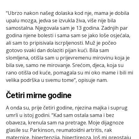
“Ubrzo nakon našeg dolaska kod nje, mama je dobila
upalu mozga, jedva se izvukla živa, više nije bila
samostalna. Njegovala sam je 13 godina. Zadnjih par
godina njene bolesti i sama sam se jako loše osjećala,
ali sam to pripisivala iscrpljenosti. Muž je počeo
gotovo svaki dan dolaziti pijan kući. Bila sam
slomljena, otišla sam u prijevremenu mirovinu koja je
bila sve, samo ne mirovanje. Srećom, djeca, koja su
rano otišla od kuće, pomagala su mi oko mame i bili mi
velika podrška u svemu tome”, opisuje nam.
Četiri mirne godine
A onda su, prije četiri godine, njezina majka i suprug
umrli u istoj godini. “Kad sam ostala sama i bez
obaveza, krenula sam na pretrage. Moje dijagnoze
glasile su: Parkinson, reumatoidni artritis, rak
maternice, hipertenzija, hipertireoza. Još mi preostaju