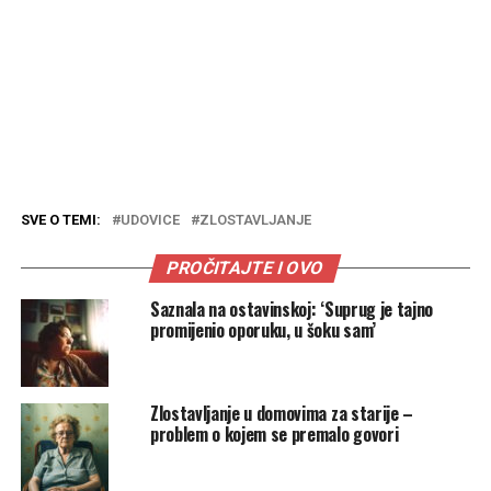
SVE O TEMI:
UDOVICE
ZLOSTAVLJANJE
PROČITAJTE I OVO
Saznala na ostavinskoj: ‘Suprug je tajno
promijenio oporuku, u šoku sam’
Zlostavljanje u domovima za starije –
problem o kojem se premalo govori