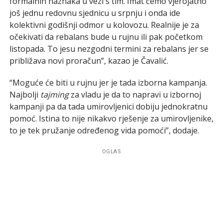
formalnih naznaka u vezi s tim. Imat ćemo vjerojatno
još jednu redovnu sjednicu u srpnju i onda ide
kolektivni godišnji odmor u kolovozu. Realnije je za
očekivati da rebalans bude u rujnu ili pak početkom
listopada. To jesu nezgodni termini za rebalans jer se
približava novi proračun”, kazao je Čavalić.
“Moguće će biti u rujnu jer je tada izborna kampanja.
Najbolji
tajming
za vladu je da to napravi u izbornoj
kampanji pa da tada umirovljenici dobiju jednokratnu
pomoć. Istina to nije nikakvo rješenje za umirovljenike,
to je tek pružanje određenog vida pomoći”, dodaje.
OGLAS